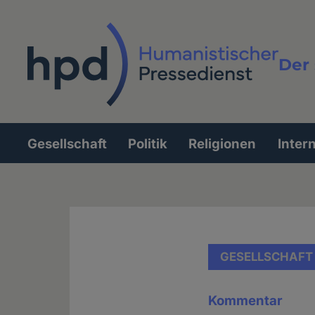
Direkt
zum
Inhalt
Der 
Vollt
Gesellschaft
Politik
Religionen
Inter
Hauptnavigation
GESELLSCHAFT
Kommentar