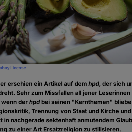
xabay License
r erschien ein Artikel auf dem
hpd
, der sich 
eht. Sehr zum Missfallen all jener Leserinnen 
, wenn der
hpd
bei seinen "Kernthemen" bliebe,
gionskritik, Trennung von Staat und Kirche und
att in nachgerade sektenhaft anmutendem Glau
 zu einer Art Ersatzreligion zu stilisieren.