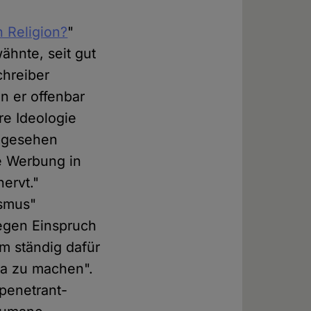
 Religion?
"
ähnte, seit gut
chreiber
n er offenbar
re Ideologie
abgesehen
e Werbung in
ervt."
ismus"
gegen Einspruch
m ständig dafür
da zu machen".
 penetrant-