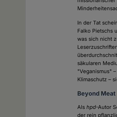
missionarischer
Minderheitensa
In der Tat sche
Falko Pietschs 
was sich nicht z
Leserzuschriften
überdurchschnit
säkularen Med
"Veganismus" – 
Klimaschutz – s
Beyond Meat
Als
hpd
-Autor 
der rein pflanz