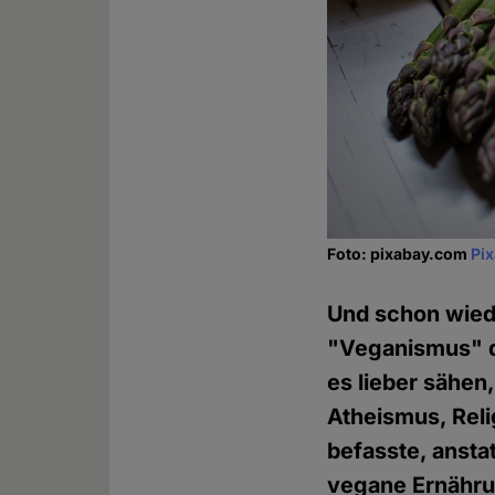
Foto: pixabay.com
Pi
Und schon wiede
"Veganismus" dr
es lieber sähen
Atheismus, Reli
befasste, anst
vegane Ernährung