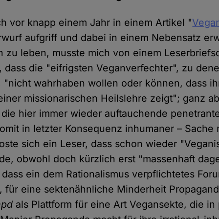
ich vor knapp einem Jahr in einem Artikel "
Vegan
wurf aufgriff und dabei in einem Nebensatz erw
 zu leben, musste mich von einem Leserbriefs
, dass die "eifrigsten Veganverfechter", zu dene
, "nicht wahrhaben wollen oder können, dass ih
einer missionarischen Heilslehre zeigt"; ganz 
l die hier immer wieder auftauchende penetrant
omit in letzter Konsequenz inhumaner – Sache n
oste sich ein Leser, dass schon wieder "Vegan
rde, obwohl doch kürzlich erst "massenhaft da
dass ein dem Rationalismus verpflichtetes Foru
, für eine sektenähnliche Minderheit Propagan
hpd
als Plattform für eine Art Vegansekte, die in