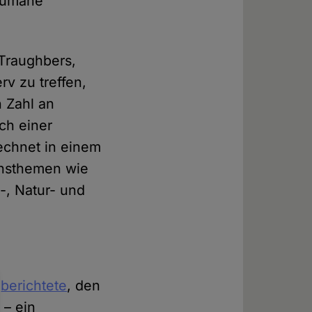
nhumane
-Traughbers,
v zu treffen,
n Zahl an
ich einer
echnet in einem
nnsthemen wie
-, Natur- und
e
berichtete
, den
 – ein