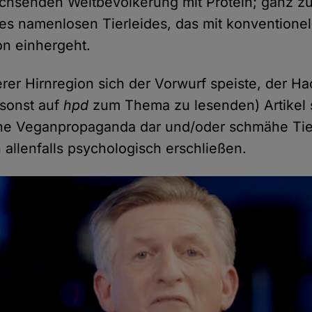
achsenden Weltbevölkerung mit Protein; ganz z
es namenlosen Tierleides, das mit konventionel
on einhergeht.
rer Hirnregion sich der Vorwurf speiste, der H
 sonst auf
hpd
zum Thema zu lesenden) Artikel s
che Veganpropaganda dar und/oder schmähe Tier
h allenfalls psychologisch erschließen.