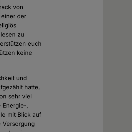
hmack von
 einer der
ligiös
 lesen zu
terstützen euch
tützen keine
chkeit und
fgezählt hatte,
on sehr viel
 Energie-,
e mit Blick auf
ie Versorgung