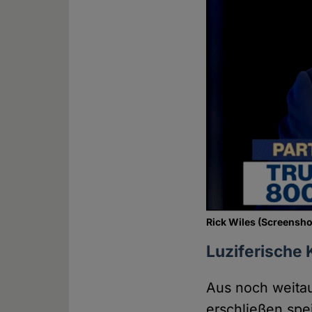
Rick Wiles (Screensho
Luziferische 
Aus noch weitau
erschließen spe