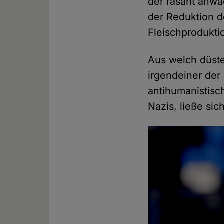
der rasant anw
der Reduktion d
Fleischprodukti
Aus welch düste
irgendeiner der
antihumanistis
Nazis, ließe sic