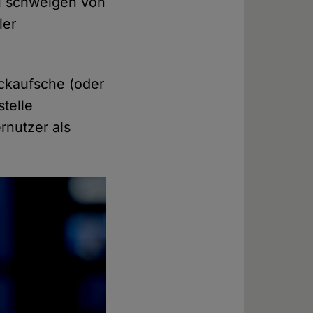
u schweigen von
ler
ackaufsche (oder
telle
nutzer als