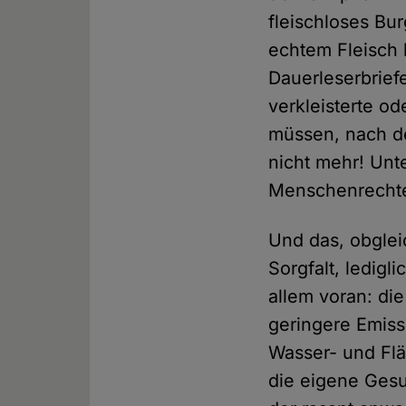
fleischloses Bu
echtem Fleisch 
Dauerleserbrief
verkleisterte o
müssen, nach de
nicht mehr! Unte
Menschenrechte 
Und das, obgleic
Sorgfalt, ledigl
allem voran: di
geringere Emiss
Wasser- und Flä
die eigene Gesu