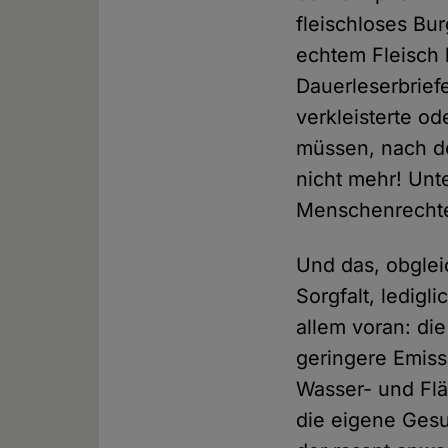
fleischloses Bu
echtem Fleisch 
Dauerleserbrief
verkleisterte o
müssen, nach de
nicht mehr! Unte
Menschenrechte 
Und das, obgleic
Sorgfalt, ledigl
allem voran: di
geringere Emiss
Wasser- und Flä
die eigene Gesu