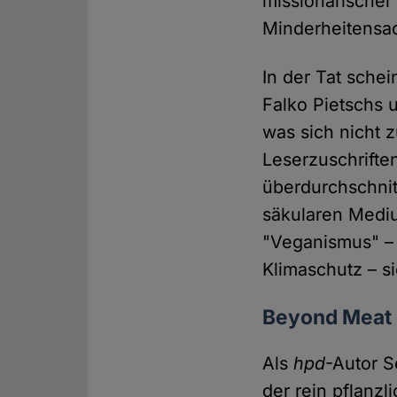
missionarischer
Minderheitensa
In der Tat sche
Falko Pietschs 
was sich nicht z
Leserzuschriften
überdurchschnit
säkularen Med
"Veganismus" – 
Klimaschutz – s
Beyond Meat
Als
hpd
-Autor 
der rein pflanz