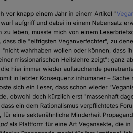
ich vor knapp einem Jahr in einem Artikel "
Vegan
wurf aufgriff und dabei in einem Nebensatz erw
 zu leben, musste mich von einem Leserbriefs
, dass die "eifrigsten Veganverfechter", zu dene
, "nicht wahrhaben wollen oder können, dass ih
einer missionarischen Heilslehre zeigt"; ganz 
l die hier immer wieder auftauchende penetrant
omit in letzter Konsequenz inhumaner – Sache n
oste sich ein Leser, dass schon wieder "Vegan
rde, obwohl doch kürzlich erst "massenhaft da
dass ein dem Rationalismus verpflichtetes Foru
, für eine sektenähnliche Minderheit Propagan
hpd
als Plattform für eine Art Vegansekte, die in