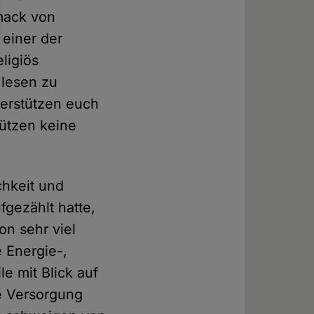
hmack von
 einer der
ligiös
 lesen zu
terstützen euch
tützen keine
chkeit und
fgezählt hatte,
on sehr viel
 Energie-,
e mit Blick auf
ie Versorgung