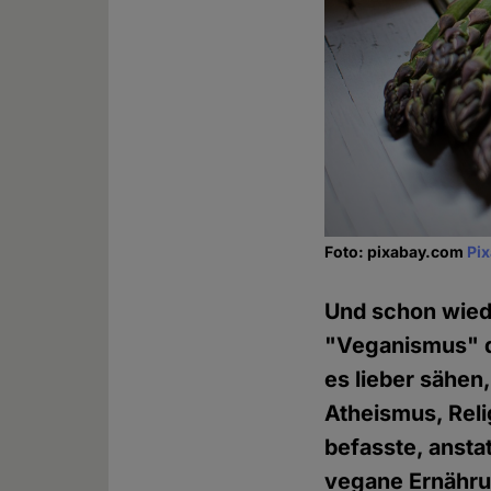
Foto: pixabay.com
Pi
Und schon wiede
"Veganismus" dr
es lieber sähen
Atheismus, Reli
befasste, anst
vegane Ernährung