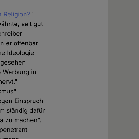
 Religion?
"
ähnte, seit gut
chreiber
n er offenbar
re Ideologie
abgesehen
e Werbung in
ervt."
ismus"
gegen Einspruch
m ständig dafür
da zu machen".
 penetrant-