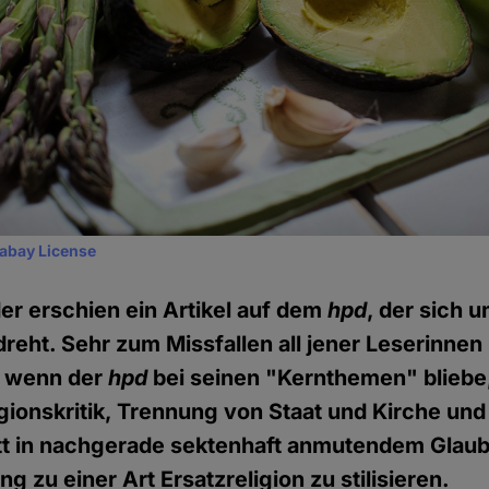
xabay License
r erschien ein Artikel auf dem
hpd
, der sich 
eht. Sehr zum Missfallen all jener Leserinnen 
, wenn der
hpd
bei seinen "Kernthemen" bliebe,
gionskritik, Trennung von Staat und Kirche und
att in nachgerade sektenhaft anmutendem Glau
 zu einer Art Ersatzreligion zu stilisieren.