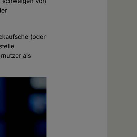
u schweigen von
ler
ackaufsche (oder
telle
nutzer als