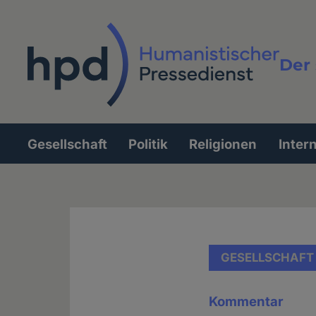
Direkt
zum
Inhalt
Der 
Vollt
Gesellschaft
Politik
Religionen
Inter
Hauptnavigation
GESELLSCHAFT
Kommentar