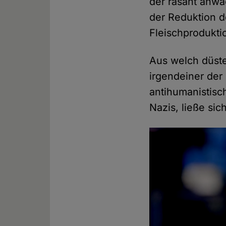
der rasant anw
der Reduktion d
Fleischprodukti
Aus welch düste
irgendeiner der
antihumanistis
Nazis, ließe sic