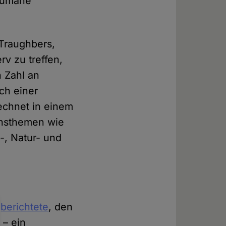
nhumane
-Traughbers,
v zu treffen,
n Zahl an
ich einer
echnet in einem
nnsthemen wie
-, Natur- und
e
berichtete
, den
 – ein