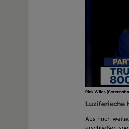
Rick Wiles (Screensho
Luziferische 
Aus noch weitau
erschließen spe