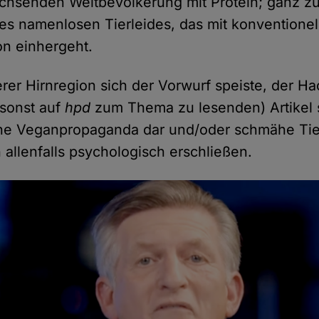
achsenden Weltbevölkerung mit Protein; ganz z
es namenlosen Tierleides, das mit konventionel
on einhergeht.
rer Hirnregion sich der Vorwurf speiste, der H
 sonst auf
hpd
zum Thema zu lesenden) Artikel s
che Veganpropaganda dar und/oder schmähe Tier
h allenfalls psychologisch erschließen.