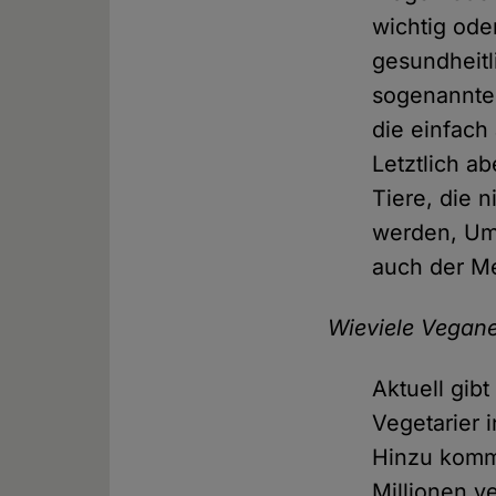
wichtig oder
gesundheitl
sogenannte 
die einfach
Letztlich a
Tiere, die 
werden, Umw
auch der Me
Wieviele Vegane
Aktuell gib
Vegetarier 
Hinzu komme
Millionen v