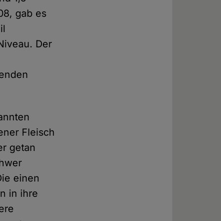
08, gab es
il
Niveau. Der
benden
annten
ener Fleisch
er getan
chwer
ie einen
n in ihre
ere