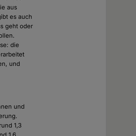
nie aus
ibt es auch
ss geht oder
llen.
se: die
rarbeitet
en, und
innen und
erung.
rund 1,3
nd 1,6