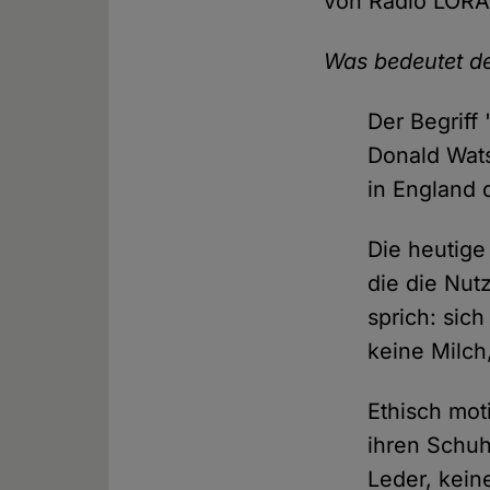
von Radio LORA 
Was bedeutet de
Der Begriff
Donald Wats
in England 
Die heutige
die die Nut
sprich: sich
keine Milch
Ethisch mot
ihren Schuh
Leder, kein