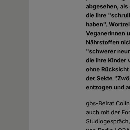
abgesehen, als 
die ihre "schru
haben". Wortre
Veganerinnen un
Nährstoffen nic
"schwerer neuro
die ihre Kinder
ohne Rücksicht 
der Sekte "Zwöl
entzogen und a
gbs-Beirat Colin
auch mit der F
Studiogespräch