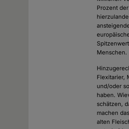
Prozent der
hierzulande
ansteigende
europäische
Spitzenwert
Menschen.
Hinzugerec
Flexitarier
und/oder so
haben. Wievi
schätzen, 
machen das,
alten Flei