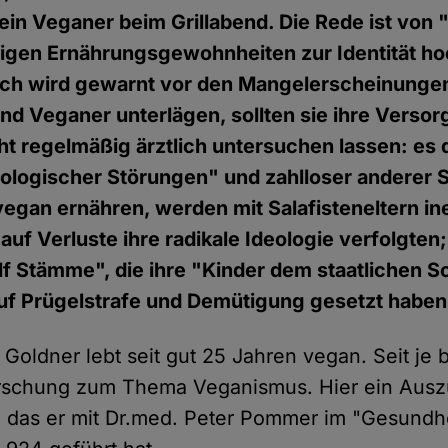
ein Veganer beim Grillabend. Die Rede ist von 
lligen Ernährungsgewohnheiten zur Identität h
ich wird gewarnt vor den Mangelerscheinunge
d Veganer unterlägen, sollten sie ihre Versor
ht regelmäßig ärztlich untersuchen lassen: es 
logischer Störungen" und zahlloser anderer S
 vegan ernähren, werden mit Salafisteneltern in
auf Verluste ihre radikale Ideologie verfolgten
f Stämme", die ihre "Kinder dem staatlichen 
uf Prügelstrafe und Demütigung gesetzt haben
 Goldner lebt seit gut 25 Jahren vegan. Seit je b
orschung zum Thema Veganismus. Hier ein Aus
, das er mit Dr.med. Peter Pommer im "Gesundh