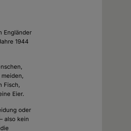
n Engländer
 Jahre 1944
enschen,
n meiden,
n Fisch,
ine Eier.
eidung oder
– also kein
 die