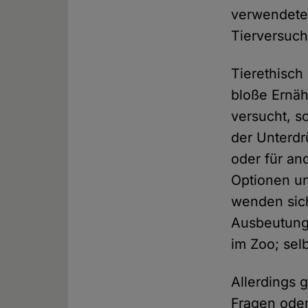
verwendete
Tierversuch
Tierethisch
bloße Ernäh
versucht, s
der Unterd
oder für an
Optionen un
wenden sich
Ausbeutung
im Zoo; sel
Allerdings 
Fragen oder