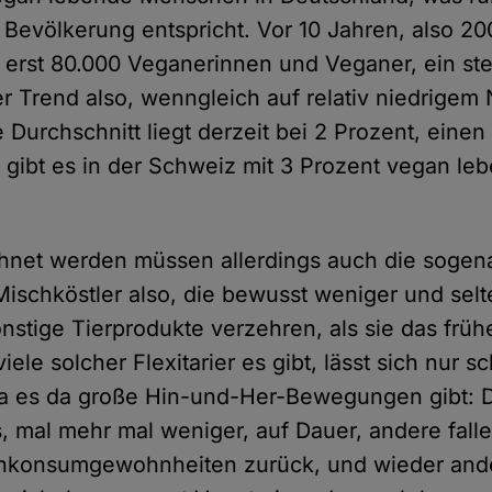
 Bevölkerung entspricht. Vor 10 Jahren, also 20
 erst 80.000 Veganerinnen und Veganer, ein ste
r Trend also, wenngleich auf relativ niedrigem 
 Durchschnitt liegt derzeit bei 2 Prozent, einen
 gibt es in der Schweiz mit 3 Prozent vegan le
hnet werden müssen allerdings auch die sogen
, Mischköstler also, die bewusst weniger und selt
nstige Tierprodukte verzehren, als sie das früh
ele solcher Flexitarier es gibt, lässt sich nur s
da es da große Hin-und-Her-Bewegungen gibt: D
 mal mehr mal weniger, auf Dauer, andere falle
schkonsumgewohnheiten zurück, und wieder and