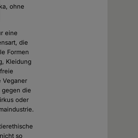
ka, ohne
ur eine
nsart, die
lle Formen
g, Kleidung
freie
te Veganer
r gegen die
irkus oder
maindustrie.
ierethische
nicht so