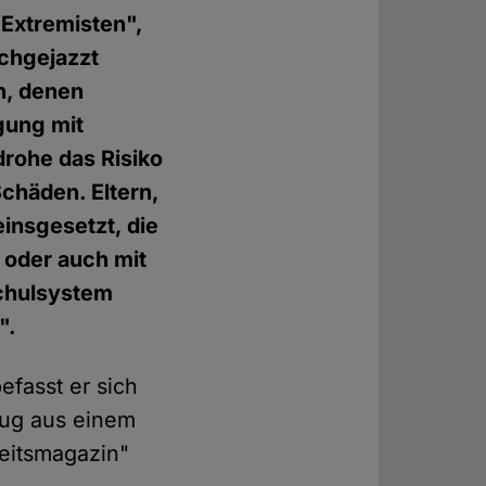
"Extremisten",
ochgejazzt
n, denen
gung mit
drohe das Risiko
chäden. Eltern,
einsgesetzt, die
; oder auch mit
Schulsystem
".
efasst er sich
zug aus einem
eitsmagazin"