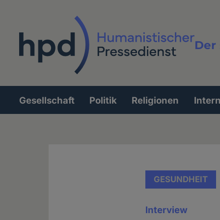
Direkt
zum
Inhalt
Der 
Vollt
Gesellschaft
Politik
Religionen
Inter
Hauptnavigation
GESUNDHEIT
Interview