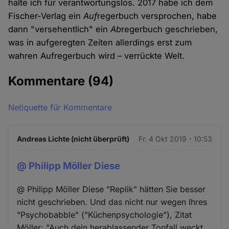
halte ich für verantwortungslos. 2017 habe ich dem
Fischer-Verlag ein
Auf
regerbuch versprochen, habe
dann "versehentlich" ein
Ab
regerbuch geschrieben,
was in aufgeregten Zeiten allerdings erst zum
wahren Aufregerbuch wird – verrückte Welt.
Kommentare
(94)
Netiquette für Kommentare
Andreas Lichte (nicht überprüft)
Fr. 4 Okt 2019 - 10:53
@ Philipp Möller Diese
@ Philipp Möller Diese "Replik" hätten Sie besser
nicht geschrieben. Und das nicht nur wegen Ihres
"Psychobabble" ("Küchenpsychologie"), Zitat
Möller: "Auch dein herablassender Tonfall weckt