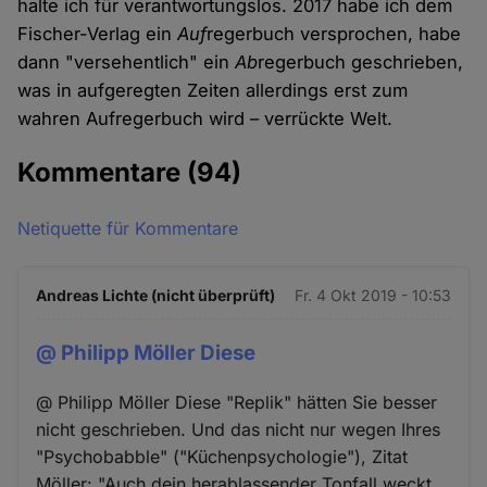
halte ich für verantwortungslos. 2017 habe ich dem
Fischer-Verlag ein
Auf
regerbuch versprochen, habe
dann "versehentlich" ein
Ab
regerbuch geschrieben,
was in aufgeregten Zeiten allerdings erst zum
wahren Aufregerbuch wird – verrückte Welt.
Kommentare
(94)
Netiquette für Kommentare
Andreas Lichte (nicht überprüft)
Fr. 4 Okt 2019 - 10:53
@ Philipp Möller Diese
@ Philipp Möller Diese "Replik" hätten Sie besser
nicht geschrieben. Und das nicht nur wegen Ihres
"Psychobabble" ("Küchenpsychologie"), Zitat
Möller: "Auch dein herablassender Tonfall weckt