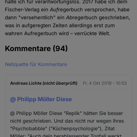
halte ich für verantwortungslos. 2017 habe ich dem
Fischer-Verlag ein
Auf
regerbuch versprochen, habe
dann "versehentlich" ein
Ab
regerbuch geschrieben,
was in aufgeregten Zeiten allerdings erst zum
wahren Aufregerbuch wird – verrückte Welt.
Kommentare
(94)
Netiquette für Kommentare
Andreas Lichte (nicht überprüft)
Fr. 4 Okt 2019 - 10:53
@ Philipp Möller Diese
@ Philipp Möller Diese "Replik" hätten Sie besser
nicht geschrieben. Und das nicht nur wegen Ihres
"Psychobabble" ("Küchenpsychologie"), Zitat
Möller: "Auch dein herablassender Tonfall weckt