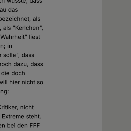
ch wusste, dass
nau das
bezeichnet, als
 als "Kerlchen",
Wahrheit" liest
n; in
solle", dass
 noch dazu, dass
 die doch
ill hier nicht so
ung:
itiker, nicht
 Extreme steht.
gen bei den FFF