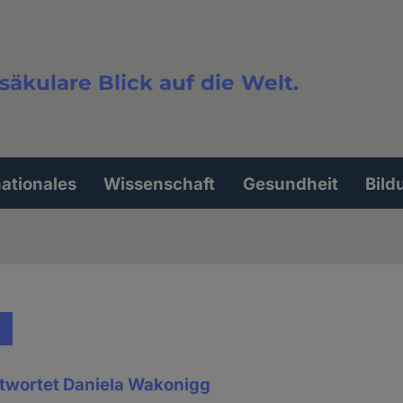
säkulare Blick auf die Welt.
extsuche
nationales
Wissenschaft
Gesundheit
Bild
ntwortet Daniela Wakonigg