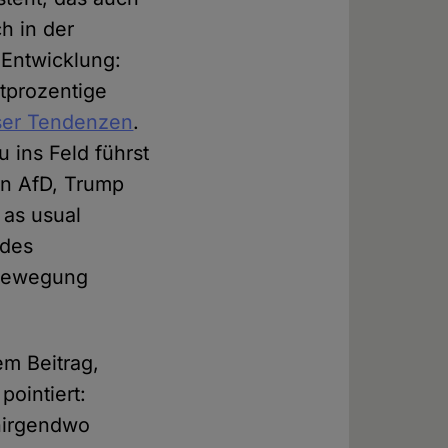
ch in der
 Entwicklung:
rtprozentige
öser Tendenzen
.
u ins Feld führst
en AfD, Trump
 as usual
 des
 Bewegung
em Beitrag,
pointiert:
 nirgendwo