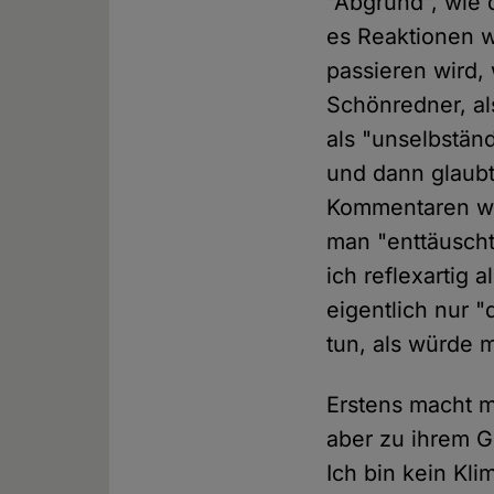
"Abgrund", wie 
es Reaktionen w
passieren wird, 
Schönredner, als
als "unselbstän
und dann glaubt
Kommentaren wer
man "enttäuscht
ich reflexartig
eigentlich nur "d
tun, als würde 
Erstens macht mi
aber zu ihrem G
Ich bin kein Kli