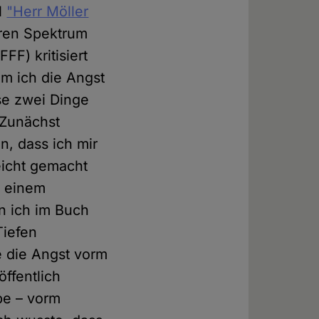
l
"Herr Möller
aren Spektrum
FFF) kritisiert
m ich die Angst
se zwei Dinge
. Zunächst
n, dass ich mir
eicht gemacht
f einem
n ich im Buch
Tiefen
e die Angst vorm
ffentlich
be – vorm