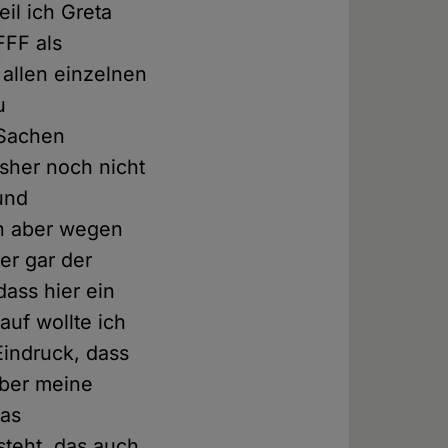
eil ich Greta
FFF als
 allen einzelnen
u
 Sachen
isher noch nicht
und
un aber wegen
er gar der
dass hier ein
auf wollte ich
Eindruck, dass
über meine
Das
steht, das auch