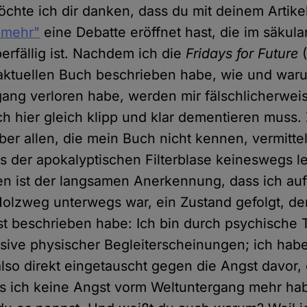
öchte ich dir danken, dass du mit deinem Artike
 mehr"
eine Debatte eröffnet hast, die im säkul
berfällig ist. Nachdem ich die
Fridays for Future
(
ktuellen Buch beschrieben habe, wie und waru
ang verloren habe, werden mir fälschlicherwei
 ich hier gleich klipp und klar dementieren muss
aber allen, die mein Buch nicht kennen, vermittel
s der apokalyptischen Filterblase keineswegs l
en ist der langsamen Anerkennung, dass ich au
Holzweg unterwegs war, ein Zustand gefolgt, de
t beschrieben habe: Ich bin durch psychische 
sive physischer Begleiterscheinungen; ich hab
lso direkt eingetauscht gegen die Angst davor, ö
s ich keine Angst vorm Weltuntergang mehr ha