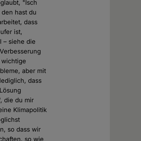
glaubt, "Isch
, den hast du
rbeitet, dass
fer ist,
 – siehe die
n Verbesserung
 wichtige
bleme, aber mit
ediglich, dass
 Lösung
, die du mir
eine Klimapolitik
glichst
n, so dass wir
chaften, so wie