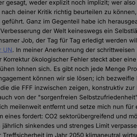
 gesagt, weder explizit noch implizit; wer also 
nach deiner Kritik richtig beurteilen zu können
s geführt. Ganz im Gegenteil habe ich herausgea
 Verbesserung der Welt keineswegs ein Selbstläu
samer Job, der Tag für Tag erledigt werden will
er UN
. In meiner Anerkennung der schrittweise
r Korrektur ökologischer Fehler steckt aber eine
hen lohnen sich. Es gibt noch jede Menge Pro
ngagement können wir sie lösen; ich bezweifle l
die die FFF inzwischen zeigen, konstruktiv zur
auch von der "sorgenfreien Selbstzufriedenheit"
n ich meilenweit entfernt und setze mich nun für 
em eines fordert: CO2 sektorübergreifend und mö
n jährlich sinkendes und strenges Limit verpasse
 Treffsicherheit im Jahr 2050 klimaneutral wirts