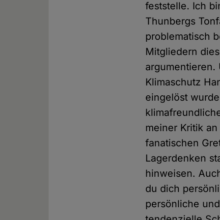
feststelle. Ich 
Thunbergs Tonfa
problematisch b
Mitgliedern die
argumentieren. 
Klimaschutz Han
eingelöst wurd
klimafreundlich
meiner Kritik a
fanatischen Gret
Lagerdenken sta
hinweisen. Auch
du dich persönl
persönliche und 
tendenzielle Sc