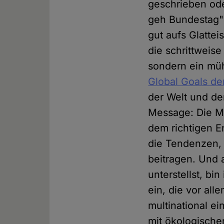
geschrieben oder
geh Bundestag" 
gut aufs Glattei
die schrittweise
sondern ein müh
Global Goals d
der Welt und de
Message: Die Mü
dem richtigen E
die Tendenzen, 
beitragen. Und 
unterstellst, bi
ein, die vor all
multinational ei
mit ökologischer