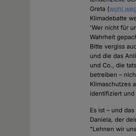
Greta (
wohl weg
Klimadebatte we
'Wer nicht für u
Wahrheit gepach
Bitte vergiss au
und die das Anl
und Co., die ta
betreiben – nic
Klimaschutzes a
identifiziert und 
Es ist – und das
Daniela, der dei
"Lehnen wir uns