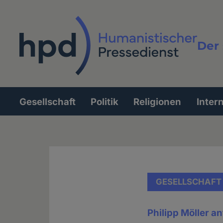
Direkt
zum
Inhalt
Der 
Vollt
Gesellschaft
Politik
Religionen
Inter
Hauptnavigation
GESELLSCHAFT
Philipp Möller a