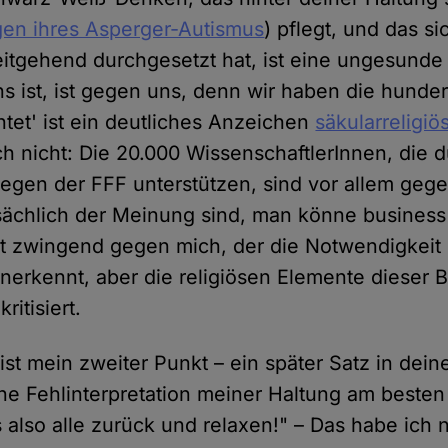
en ihres Asperger-Autismus
) pflegt, und das si
itgehend durchgesetzt hat, ist eine ungesunde
ns ist, ist gegen uns, denn wir haben die hunde
tet' ist ein deutliches Anzeichen
säkularreligi
ch nicht: Die 20.000 WissenschaftlerInnen, die d
iegen der FFF unterstützen, sind vor allem geg
tsächlich der Meinung sind, man könne business
ht zwingend gegen mich, der die Notwendigkeit
nerkennt, aber die religiösen Elemente dieser
kritisiert.
 ist mein zweiter Punkt – ein später Satz in dein
ne Fehlinterpretation meiner Haltung am besten 
 also alle zurück und relaxen!" – Das habe ich