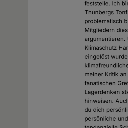
feststelle. Ich 
Thunbergs Tonfa
problematisch b
Mitgliedern die
argumentieren. 
Klimaschutz Han
eingelöst wurd
klimafreundlich
meiner Kritik a
fanatischen Gret
Lagerdenken sta
hinweisen. Auch
du dich persönl
persönliche und 
tendenzielle Sc