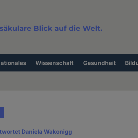
säkulare Blick auf die Welt.
extsuche
nationales
Wissenschaft
Gesundheit
Bild
ntwortet Daniela Wakonigg