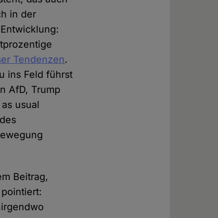
ch in der
 Entwicklung:
rtprozentige
öser Tendenzen
.
u ins Feld führst
en AfD, Trump
 as usual
 des
 Bewegung
em Beitrag,
pointiert:
 nirgendwo