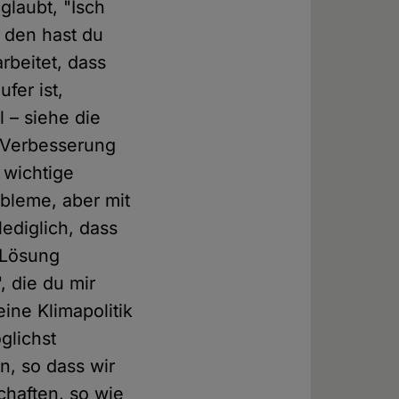
glaubt, "Isch
, den hast du
rbeitet, dass
fer ist,
 – siehe die
n Verbesserung
 wichtige
bleme, aber mit
ediglich, dass
 Lösung
, die du mir
eine Klimapolitik
glichst
n, so dass wir
chaften, so wie