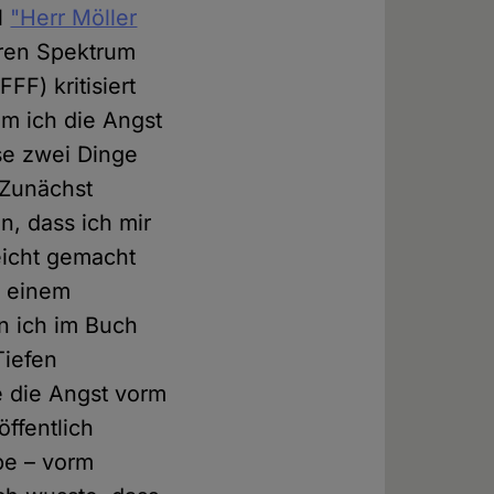
l
"Herr Möller
aren Spektrum
FFF) kritisiert
m ich die Angst
se zwei Dinge
. Zunächst
n, dass ich mir
eicht gemacht
f einem
n ich im Buch
Tiefen
e die Angst vorm
ffentlich
be – vorm