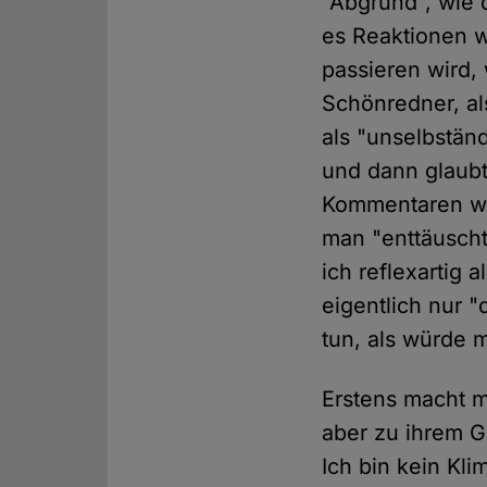
"Abgrund", wie 
es Reaktionen w
passieren wird, 
Schönredner, als
als "unselbstän
und dann glaubt
Kommentaren wer
man "enttäuscht
ich reflexartig
eigentlich nur "d
tun, als würde 
Erstens macht mi
aber zu ihrem G
Ich bin kein Kli