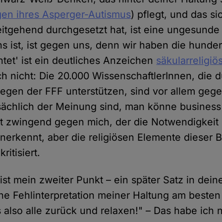
en ihres Asperger-Autismus
) pflegt, und das si
itgehend durchgesetzt hat, ist eine ungesunde
ns ist, ist gegen uns, denn wir haben die hunde
tet' ist ein deutliches Anzeichen
säkularreligi
ch nicht: Die 20.000 WissenschaftlerInnen, die d
iegen der FFF unterstützen, sind vor allem geg
tsächlich der Meinung sind, man könne business
ht zwingend gegen mich, der die Notwendigkeit
nerkennt, aber die religiösen Elemente dieser
kritisiert.
 ist mein zweiter Punkt – ein später Satz in dein
ne Fehlinterpretation meiner Haltung am besten 
 also alle zurück und relaxen!" – Das habe ich