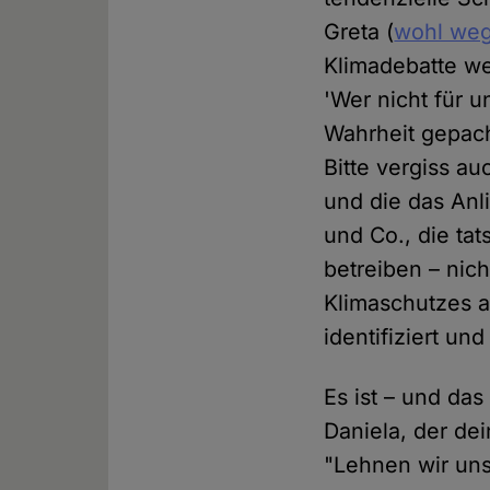
Greta (
wohl weg
Klimadebatte we
'Wer nicht für u
Wahrheit gepach
Bitte vergiss au
und die das Anl
und Co., die ta
betreiben – nic
Klimaschutzes a
identifiziert und 
Es ist – und das
Daniela, der dei
"Lehnen wir uns