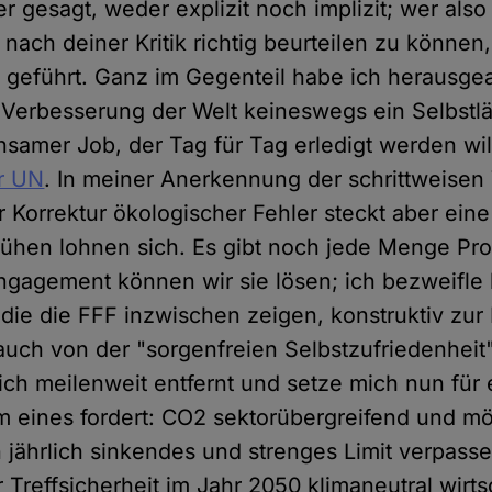
 gesagt, weder explizit noch implizit; wer also 
nach deiner Kritik richtig beurteilen zu können
s geführt. Ganz im Gegenteil habe ich herausgea
 Verbesserung der Welt keineswegs ein Selbstläu
samer Job, der Tag für Tag erledigt werden will
er UN
. In meiner Anerkennung der schrittweise
r Korrektur ökologischer Fehler steckt aber eine
hen lohnen sich. Es gibt noch jede Menge Pro
ngagement können wir sie lösen; ich bezweifle l
die die FFF inzwischen zeigen, konstruktiv zur
auch von der "sorgenfreien Selbstzufriedenheit"
n ich meilenweit entfernt und setze mich nun für 
em eines fordert: CO2 sektorübergreifend und mö
n jährlich sinkendes und strenges Limit verpasse
 Treffsicherheit im Jahr 2050 klimaneutral wirts