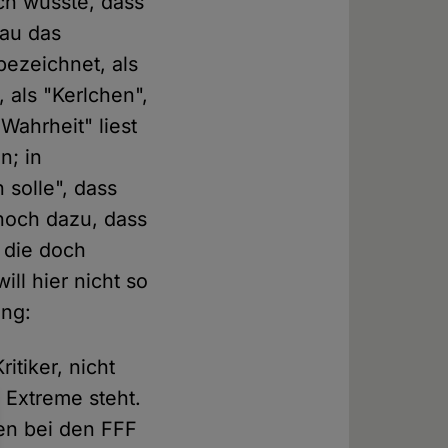
ch wusste, dass
nau das
bezeichnet, als
 als "Kerlchen",
Wahrheit" liest
n; in
solle", dass
 noch dazu, dass
 die doch
ill hier nicht so
ung:
itiker, nicht
 Extreme steht.
gen bei den FFF