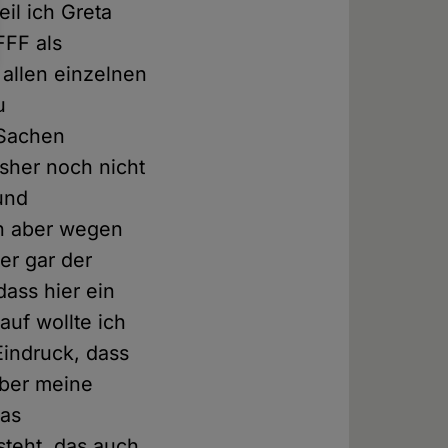
eil ich Greta
FFF als
 allen einzelnen
u
 Sachen
isher noch nicht
und
un aber wegen
er gar der
dass hier ein
auf wollte ich
Eindruck, dass
über meine
Das
steht, das auch