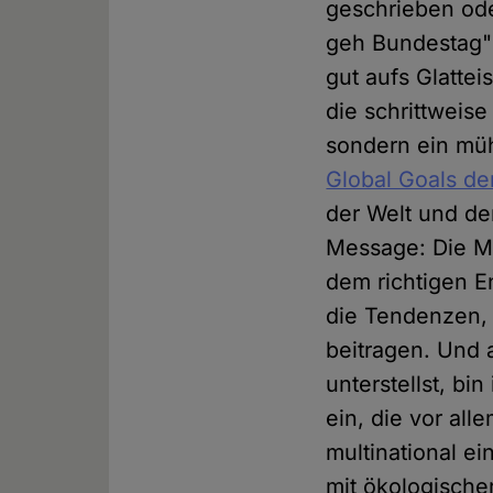
geschrieben oder
geh Bundestag" 
gut aufs Glattei
die schrittweise
sondern ein müh
Global Goals d
der Welt und de
Message: Die Mü
dem richtigen E
die Tendenzen, 
beitragen. Und 
unterstellst, bi
ein, die vor all
multinational ei
mit ökologischer