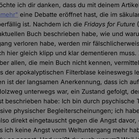
öchte ich dir danken, dass du mit deinem Artike
 mehr"
eine Debatte eröffnet hast, die im säkul
berfällig ist. Nachdem ich die
Fridays for Future
(
ktuellen Buch beschrieben habe, wie und waru
ang verloren habe, werden mir fälschlicherwei
 ich hier gleich klipp und klar dementieren muss
aber allen, die mein Buch nicht kennen, vermittel
s der apokalyptischen Filterblase keineswegs l
en ist der langsamen Anerkennung, dass ich au
Holzweg unterwegs war, ein Zustand gefolgt, de
t beschrieben habe: Ich bin durch psychische 
sive physischer Begleiterscheinungen; ich hab
lso direkt eingetauscht gegen die Angst davor, ö
s ich keine Angst vorm Weltuntergang mehr ha