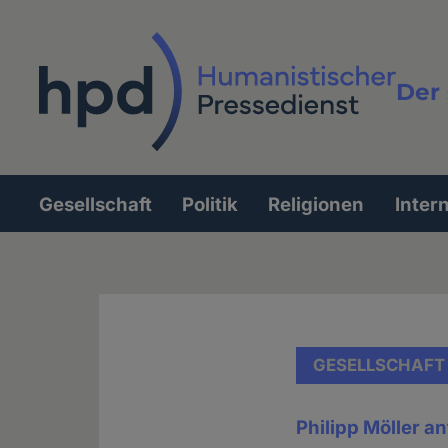
Direkt
zum
Inhalt
Der 
Vollt
Gesellschaft
Politik
Religionen
Inter
Hauptnavigation
GESELLSCHAFT
Philipp Möller a