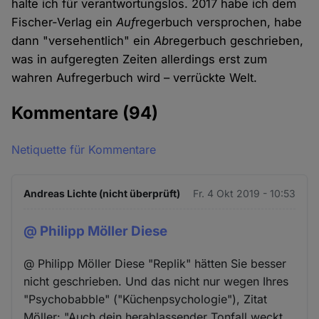
halte ich für verantwortungslos. 2017 habe ich dem
Fischer-Verlag ein
Auf
regerbuch versprochen, habe
dann "versehentlich" ein
Ab
regerbuch geschrieben,
was in aufgeregten Zeiten allerdings erst zum
wahren Aufregerbuch wird – verrückte Welt.
Kommentare
(94)
Netiquette für Kommentare
Andreas Lichte (nicht überprüft)
Fr. 4 Okt 2019 - 10:53
@ Philipp Möller Diese
@ Philipp Möller Diese "Replik" hätten Sie besser
nicht geschrieben. Und das nicht nur wegen Ihres
"Psychobabble" ("Küchenpsychologie"), Zitat
Möller: "Auch dein herablassender Tonfall weckt