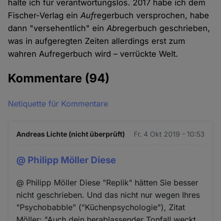
halte ich für verantwortungslos. 2017 habe ich dem
Fischer-Verlag ein
Auf
regerbuch versprochen, habe
dann "versehentlich" ein
Ab
regerbuch geschrieben,
was in aufgeregten Zeiten allerdings erst zum
wahren Aufregerbuch wird – verrückte Welt.
Kommentare
(94)
Netiquette für Kommentare
Andreas Lichte (nicht überprüft)
Fr. 4 Okt 2019 - 10:53
@ Philipp Möller Diese
@ Philipp Möller Diese "Replik" hätten Sie besser
nicht geschrieben. Und das nicht nur wegen Ihres
"Psychobabble" ("Küchenpsychologie"), Zitat
Möller: "Auch dein herablassender Tonfall weckt