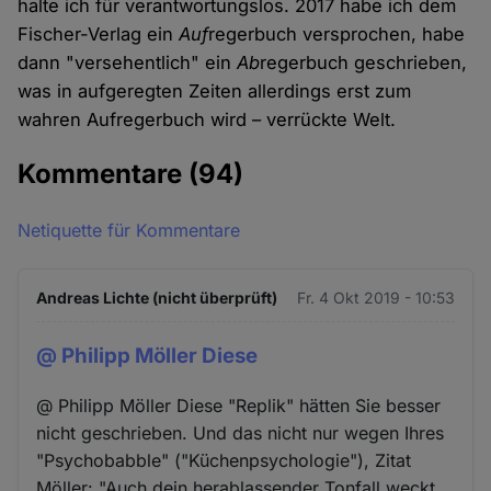
halte ich für verantwortungslos. 2017 habe ich dem
Fischer-Verlag ein
Auf
regerbuch versprochen, habe
dann "versehentlich" ein
Ab
regerbuch geschrieben,
was in aufgeregten Zeiten allerdings erst zum
wahren Aufregerbuch wird – verrückte Welt.
Kommentare
(94)
Netiquette für Kommentare
Andreas Lichte (nicht überprüft)
Fr. 4 Okt 2019 - 10:53
@ Philipp Möller Diese
@ Philipp Möller Diese "Replik" hätten Sie besser
nicht geschrieben. Und das nicht nur wegen Ihres
"Psychobabble" ("Küchenpsychologie"), Zitat
Möller: "Auch dein herablassender Tonfall weckt