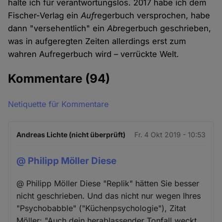
halte ich für verantwortungslos. 2017 habe ich dem
Fischer-Verlag ein
Auf
regerbuch versprochen, habe
dann "versehentlich" ein
Ab
regerbuch geschrieben,
was in aufgeregten Zeiten allerdings erst zum
wahren Aufregerbuch wird – verrückte Welt.
Kommentare
(94)
Netiquette für Kommentare
Andreas Lichte (nicht überprüft)
Fr. 4 Okt 2019 - 10:53
@ Philipp Möller Diese
@ Philipp Möller Diese "Replik" hätten Sie besser
nicht geschrieben. Und das nicht nur wegen Ihres
"Psychobabble" ("Küchenpsychologie"), Zitat
Möller: "Auch dein herablassender Tonfall weckt