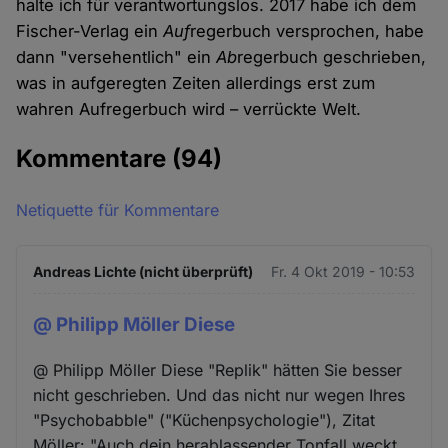
halte ich für verantwortungslos. 2017 habe ich dem
Fischer-Verlag ein
Auf
regerbuch versprochen, habe
dann "versehentlich" ein
Ab
regerbuch geschrieben,
was in aufgeregten Zeiten allerdings erst zum
wahren Aufregerbuch wird – verrückte Welt.
Kommentare
(94)
Netiquette für Kommentare
Andreas Lichte (nicht überprüft)
Fr. 4 Okt 2019 - 10:53
@ Philipp Möller Diese
@ Philipp Möller Diese "Replik" hätten Sie besser
nicht geschrieben. Und das nicht nur wegen Ihres
"Psychobabble" ("Küchenpsychologie"), Zitat
Möller: "Auch dein herablassender Tonfall weckt