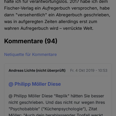
halte ich für verantwortungslos. 2017 habe ich dem
Fischer-Verlag ein
Auf
regerbuch versprochen, habe
dann "versehentlich" ein
Ab
regerbuch geschrieben,
was in aufgeregten Zeiten allerdings erst zum
wahren Aufregerbuch wird – verrückte Welt.
Kommentare
(94)
Netiquette für Kommentare
Andreas Lichte (nicht überprüft)
Fr. 4 Okt 2019 - 10:53
@ Philipp Möller Diese
@ Philipp Möller Diese "Replik" hätten Sie besser
nicht geschrieben. Und das nicht nur wegen Ihres
"Psychobabble" ("Küchenpsychologie"), Zitat
Möller: "Auch dein herablassender Tonfall weckt