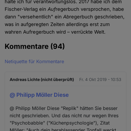
halte ich für verantwortungslos. 2017 habe ich dem
Fischer-Verlag ein
Auf
regerbuch versprochen, habe
dann "versehentlich" ein
Ab
regerbuch geschrieben,
was in aufgeregten Zeiten allerdings erst zum
wahren Aufregerbuch wird – verrückte Welt.
Kommentare
(94)
Netiquette für Kommentare
Andreas Lichte (nicht überprüft)
Fr. 4 Okt 2019 - 10:53
@ Philipp Möller Diese
@ Philipp Möller Diese "Replik" hätten Sie besser
nicht geschrieben. Und das nicht nur wegen Ihres
"Psychobabble" ("Küchenpsychologie"), Zitat
Möller: "Auch dein herablassender Tonfall weckt