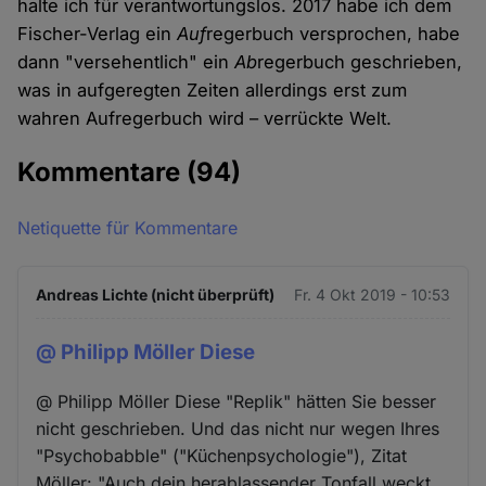
halte ich für verantwortungslos. 2017 habe ich dem
Fischer-Verlag ein
Auf
regerbuch versprochen, habe
dann "versehentlich" ein
Ab
regerbuch geschrieben,
was in aufgeregten Zeiten allerdings erst zum
wahren Aufregerbuch wird – verrückte Welt.
Kommentare
(94)
Netiquette für Kommentare
Andreas Lichte (nicht überprüft)
Fr. 4 Okt 2019 - 10:53
@ Philipp Möller Diese
@ Philipp Möller Diese "Replik" hätten Sie besser
nicht geschrieben. Und das nicht nur wegen Ihres
"Psychobabble" ("Küchenpsychologie"), Zitat
Möller: "Auch dein herablassender Tonfall weckt