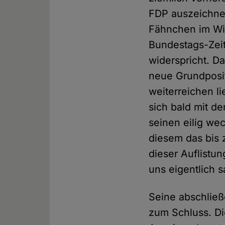
FDP auszeichnet
Fähnchen im Wi
Bundestags-Zeit
widerspricht. D
neue Grundpositi
weiterreichen l
sich bald mit d
seinen eilig we
diesem das bis 
dieser Auflistu
uns eigentlich 
Seine abschließ
zum Schluss. Di