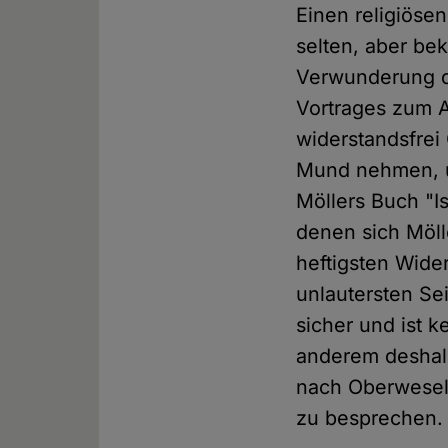
Einen religiöse
selten, aber be
Verwunderung da
Vortrages zum A
widerstandsfrei
Mund nehmen, um
Möllers Buch "I
denen sich Möll
heftigsten Wide
unlautersten Se
sicher und ist 
anderem deshalb
nach Oberwesel 
zu besprechen