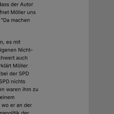
 dass der Autor
ffnet Möller uns
s: "Da machen
n, es mit
igenen Nicht-
chwert auch
klärt Möller
t bei der SPD
 SPD nichts
en waren ihm zu
 einem
 wo er an der
mapolitik der