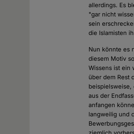
allerdings. Es b
"gar nicht wisse
sein erschrecke
die Islamisten i
Nun könnte es na
diesem Motiv s
Wissens ist ei
über dem Rest de
beispielsweise,
aus der Endfass
anfangen könne
langweilig und 
Bewerbungsgespr
ziemlich vorher