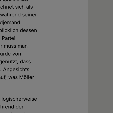
chnet sich als
 während seiner
endjemand
blicklich dessen
 Partei
rer muss man
wurde von
genutzt, dass
. Angesichts
auf, was Möller
s logischerweise
ährend der