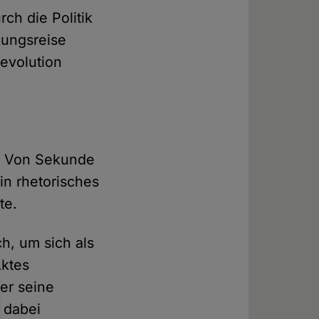
ch die Politik
kungsreise
Revolution
r. Von Sekunde
in rhetorisches
te.
h, um sich als
Aktes
ler seine
 dabei