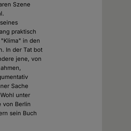
laren Szene
l.
 seines
ang praktisch
 "Klima" in den
 In der Tat bot
ndere jene, von
 nahmen,
rgumentativ
einer Sache
 Wohl unter
 von Berlin
kern sein Buch