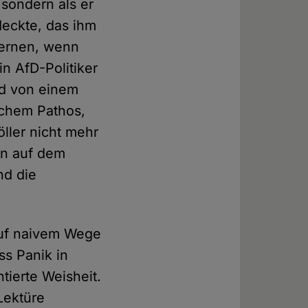
 sondern als er
deckte, das ihm
lernen, wenn
n AfD-Politiker
und von einem
schem Pathos,
öller nicht mehr
hen auf dem
nd die
 auf naivem Wege
ss Panik in
tierte Weisheit.
Lektüre