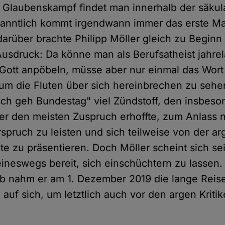
n Glaubenskampf findet man innerhalb der säku
kanntlich kommt irgendwann immer das erste Ma
rüber brachte Philipp Möller gleich zu Beginn
usdruck: Da könne man als Berufsatheist jahrel
 Gott anpöbeln, müsse aber nur einmal das Wort
 die Fluten über sich hereinbrechen zu sehen.
sch geh Bundestag" viel Zündstoff, den insbeso
er den meisten Zuspruch erhoffte, zum Anlass
rspruch zu leisten und sich teilweise von der a
ite zu präsentieren. Doch Möller scheint sich s
keineswegs bereit, sich einschüchtern zu lassen.
 nahm er am 1. Dezember 2019 die lange Reise
auf sich, um letztlich auch vor den argen Kriti
.