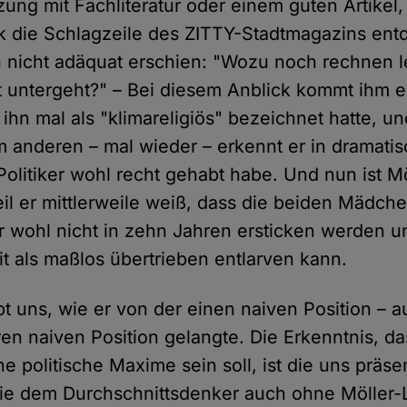
ung mit Fachliteratur oder einem guten Artikel,
sk die Schlagzeile des ZITTY-Stadtmagazins ent
h nicht adäquat erschien: "Wozu noch rechnen 
 untergeht?" – Bei diesem Anblick kommt ihm ei
 ihn mal als "klimareligiös" bezeichnet hatte, 
anderen – mal wieder – erkennt er in dramati
Politiker wohl recht gehabt habe. Und nun ist M
weil er mittlerweile weiß, dass die beiden Mädc
er wohl nicht in zehn Jahren ersticken werden u
it als maßlos übertrieben entlarven kann.
bt uns, wie er von der einen naiven Position –
en naiven Position gelangte. Die Erkenntnis, da
e politische Maxime sein soll, ist die uns präsen
die dem Durchschnittsdenker auch ohne Möller-