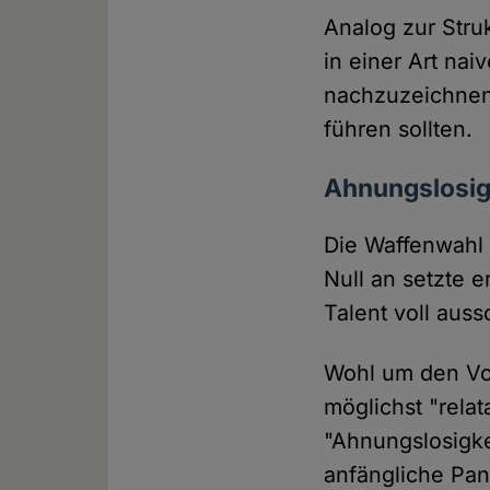
Analog zur Stru
in einer Art na
nachzuzeichnen,
führen sollten.
Ahnungslosigk
Die Waffenwahl 
Null an setzte 
Talent voll auss
Wohl um den Vor
möglichst "relat
"Ahnungslosigkei
anfängliche Pan