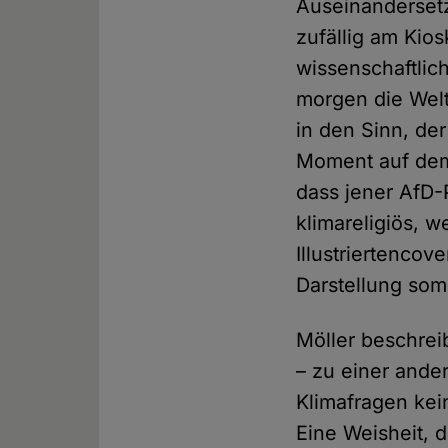
Auseinandersetz
zufällig am Kio
wissenschaftlic
morgen die Welt
in den Sinn, der
Moment auf dem 
dass jener AfD-
klimareligiös, 
Illustriertencov
Darstellung som
Möller beschrei
– zu einer ander
Klimafragen kein
Eine Weisheit, 