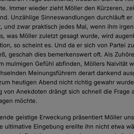
e. Immer wieder zieht Möller den Kürzeren, zei
nd. Unzählige Sinneswandlungen durchläuft er
, und zwar praktisch jedes Mal, wenn ihm irg
as, was Möller zuletzt gesagt wurde, wird augen
on, so scheint es. Und da er sich von Partei zu
ieß, geschah dies bemerkenswert oft. Als Zuhö
em mulmigen Gefühl abfinden, Möllers Naivität 
chselnden Meinungsführern derart dankend aus
zum heutigen Abend nicht richtig gewahr wurde
ng von Anekdoten drängt sich schnell die Frage 
sagen möchte.
ende geistige Erweckung präsentiert Möller un
e ultimative Eingebung ereilte ihn nicht etwa w