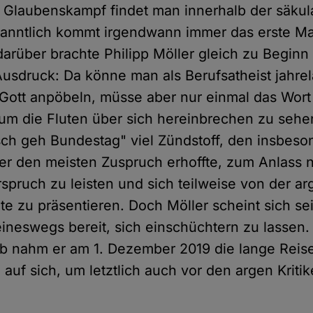
n Glaubenskampf findet man innerhalb der säku
kanntlich kommt irgendwann immer das erste Ma
rüber brachte Philipp Möller gleich zu Beginn
usdruck: Da könne man als Berufsatheist jahrel
 Gott anpöbeln, müsse aber nur einmal das Wort
 die Fluten über sich hereinbrechen zu sehen.
sch geh Bundestag" viel Zündstoff, den insbeso
er den meisten Zuspruch erhoffte, zum Anlass
rspruch zu leisten und sich teilweise von der a
ite zu präsentieren. Doch Möller scheint sich s
keineswegs bereit, sich einschüchtern zu lassen.
 nahm er am 1. Dezember 2019 die lange Reise
auf sich, um letztlich auch vor den argen Kriti
.