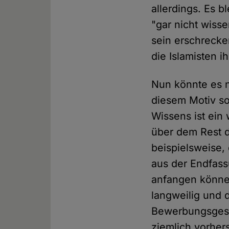
allerdings. Es b
"gar nicht wisse
sein erschrecke
die Islamisten i
Nun könnte es na
diesem Motiv s
Wissens ist ei
über dem Rest de
beispielsweise,
aus der Endfass
anfangen könne
langweilig und 
Bewerbungsgespr
ziemlich vorher