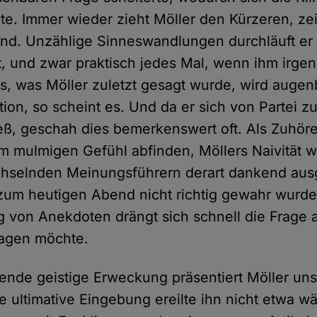
e. Immer wieder zieht Möller den Kürzeren, zei
nd. Unzählige Sinneswandlungen durchläuft er
, und zwar praktisch jedes Mal, wenn ihm irg
as, was Möller zuletzt gesagt wurde, wird augen
on, so scheint es. Und da er sich von Partei zu
ieß, geschah dies bemerkenswert oft. Als Zuhö
em mulmigen Gefühl abfinden, Möllers Naivität 
chselnden Meinungsführern derart dankend aus
zum heutigen Abend nicht richtig gewahr wurde
ng von Anekdoten drängt sich schnell die Frage 
sagen möchte.
ende geistige Erweckung präsentiert Möller un
e ultimative Eingebung ereilte ihn nicht etwa w