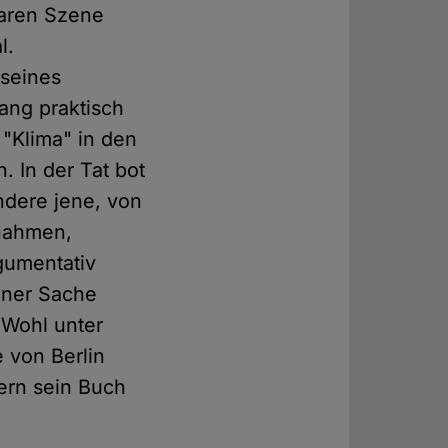
laren Szene
l.
 seines
ang praktisch
 "Klima" in den
 In der Tat bot
ndere jene, von
 nahmen,
rgumentativ
einer Sache
 Wohl unter
 von Berlin
kern sein Buch