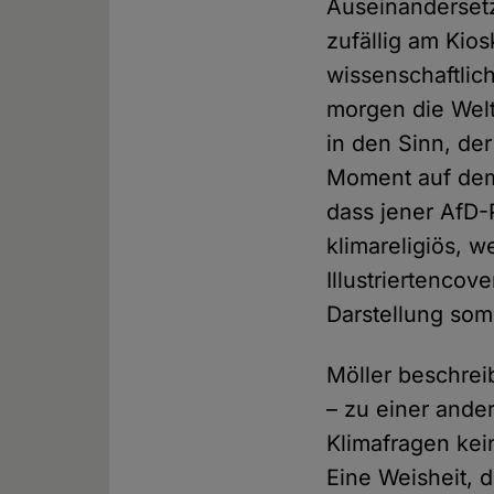
Auseinandersetz
zufällig am Kio
wissenschaftlic
morgen die Welt
in den Sinn, der
Moment auf dem 
dass jener AfD-
klimareligiös, 
Illustriertencov
Darstellung som
Möller beschrei
– zu einer ander
Klimafragen kein
Eine Weisheit, 