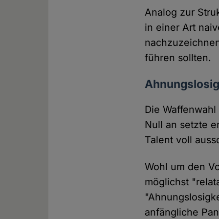
Analog zur Stru
in einer Art na
nachzuzeichnen,
führen sollten.
Ahnungslosigk
Die Waffenwahl 
Null an setzte 
Talent voll auss
Wohl um den Vor
möglichst "relat
"Ahnungslosigkei
anfängliche Pan