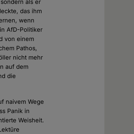
 sondern als er
deckte, das ihm
lernen, wenn
n AfD-Politiker
und von einem
schem Pathos,
öller nicht mehr
hen auf dem
nd die
 auf naivem Wege
ss Panik in
tierte Weisheit.
Lektüre