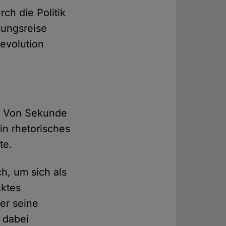
ch die Politik
kungsreise
Revolution
r. Von Sekunde
in rhetorisches
te.
h, um sich als
Aktes
ler seine
 dabei