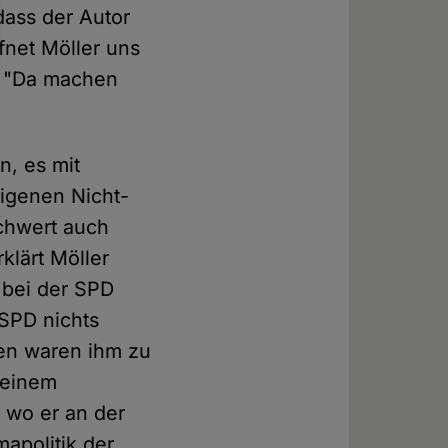
 dass der Autor
ffnet Möller uns
s: "Da machen
n, es mit
igenen Nicht-
chwert auch
klärt Möller
t bei der SPD
 SPD nichts
en waren ihm zu
 einem
 wo er an der
mapolitik der