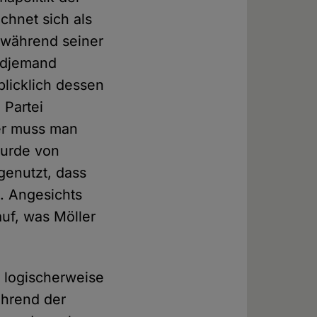
chnet sich als
 während seiner
endjemand
blicklich dessen
 Partei
rer muss man
wurde von
genutzt, dass
. Angesichts
auf, was Möller
s logischerweise
ährend der