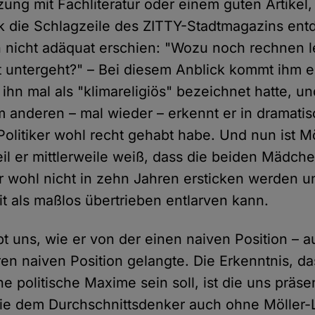
ung mit Fachliteratur oder einem guten Artikel,
sk die Schlagzeile des ZITTY-Stadtmagazins ent
h nicht adäquat erschien: "Wozu noch rechnen 
 untergeht?" – Bei diesem Anblick kommt ihm ei
 ihn mal als "klimareligiös" bezeichnet hatte, 
anderen – mal wieder – erkennt er in dramati
Politiker wohl recht gehabt habe. Und nun ist M
weil er mittlerweile weiß, dass die beiden Mädc
er wohl nicht in zehn Jahren ersticken werden u
it als maßlos übertrieben entlarven kann.
bt uns, wie er von der einen naiven Position –
en naiven Position gelangte. Die Erkenntnis, da
e politische Maxime sein soll, ist die uns präsen
die dem Durchschnittsdenker auch ohne Möller-