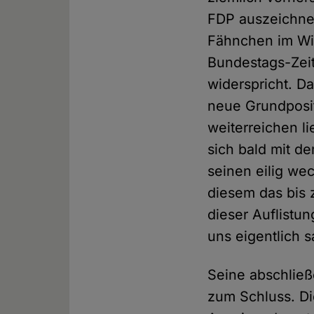
FDP auszeichnet
Fähnchen im Wi
Bundestags-Zeit
widerspricht. D
neue Grundpositi
weiterreichen l
sich bald mit d
seinen eilig we
diesem das bis 
dieser Auflistu
uns eigentlich 
Seine abschließ
zum Schluss. Di