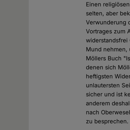
Einen religiöse
selten, aber be
Verwunderung da
Vortrages zum A
widerstandsfrei
Mund nehmen, um
Möllers Buch "I
denen sich Möll
heftigsten Wide
unlautersten Se
sicher und ist 
anderem deshalb
nach Oberwesel 
zu besprechen