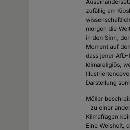
Auseinandersetz
zufällig am Kio
wissenschaftlic
morgen die Welt
in den Sinn, der
Moment auf dem 
dass jener AfD-
klimareligiös, 
Illustriertencov
Darstellung som
Möller beschrei
– zu einer ander
Klimafragen kein
Eine Weisheit, 