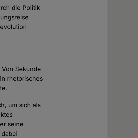
ch die Politik
kungsreise
Revolution
r. Von Sekunde
in rhetorisches
te.
h, um sich als
Aktes
ler seine
 dabei