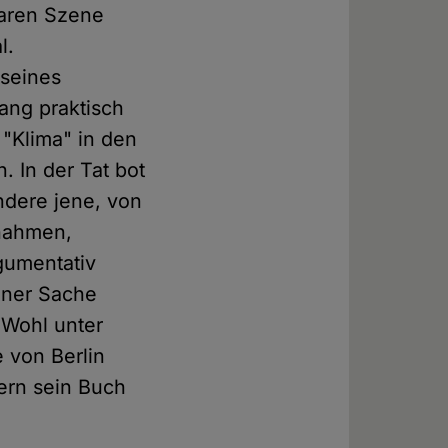
laren Szene
l.
 seines
ang praktisch
 "Klima" in den
 In der Tat bot
ndere jene, von
 nahmen,
rgumentativ
einer Sache
 Wohl unter
 von Berlin
kern sein Buch