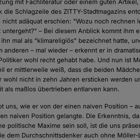
ung mit Fachliteratur oder einem guten Artikel,
sk die Schlagzeile des ZITTY-Stadtmagazins ent
h nicht adäquat erschien: "Wozu noch rechnen 
 untergeht?" – Bei diesem Anblick kommt ihm ei
 ihn mal als "klimareligiös" bezeichnet hatte, 
anderen – mal wieder – erkennt er in dramati
Politiker wohl recht gehabt habe. Und nun ist M
weil er mittlerweile weiß, dass die beiden Mädc
er wohl nicht in zehn Jahren ersticken werden u
it als maßlos übertrieben entlarven kann.
bt uns, wie er von der einen naiven Position –
en naiven Position gelangte. Die Erkenntnis, da
e politische Maxime sein soll, ist die uns präsen
die dem Durchschnittsdenker auch ohne Möller-