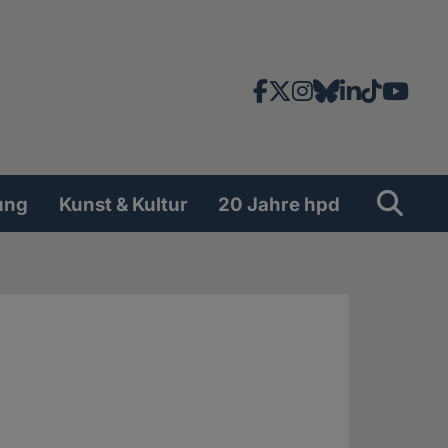
Facebook
X
Instagram
Bluesky
LinkedIn
TikTok
YouT
News-
und
Social
Suche
Su
ung
Kunst & Kultur
20 Jahre hpd
Network