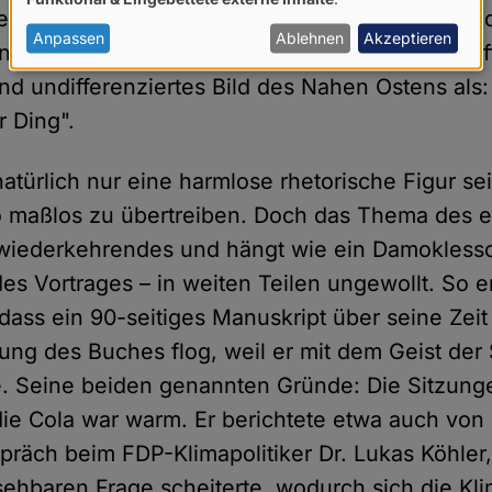
von
leibt nicht beim Klima. Uns wird auch offenbart,
personenbezogenen
Anpassen
Ablehnen
Akzeptieren
n will, was in Afrika politisch abgeht". Auch erö
Daten
nd undifferenziertes Bild des Nahen Ostens al
und
hr Ding".
Cookies
türlich nur eine harmlose rhetorische Figur sei
o maßlos zu übertreiben. Doch das Thema des e
n wiederkehrendes und hängt wie ein Damokless
s Vortrages – in weiten Teilen ungewollt. So er
 dass ein 90-seitiges Manuskript über seine Zei
ung des Buches flog, weil er mit dem Geist der
. Seine beiden genannten Gründe: Die Sitzung
die Cola war warm. Er berichtete etwa auch von
äch beim FDP-Klimapolitiker Dr. Lukas Köhler,
sehbaren Frage scheiterte, wodurch sich die Kli