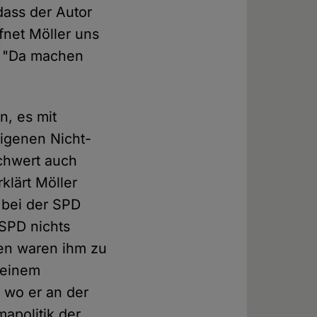
 dass der Autor
ffnet Möller uns
s: "Da machen
n, es mit
igenen Nicht-
chwert auch
klärt Möller
t bei der SPD
 SPD nichts
en waren ihm zu
 einem
 wo er an der
mapolitik der