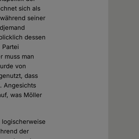
chnet sich als
 während seiner
endjemand
blicklich dessen
 Partei
rer muss man
wurde von
genutzt, dass
. Angesichts
auf, was Möller
s logischerweise
ährend der