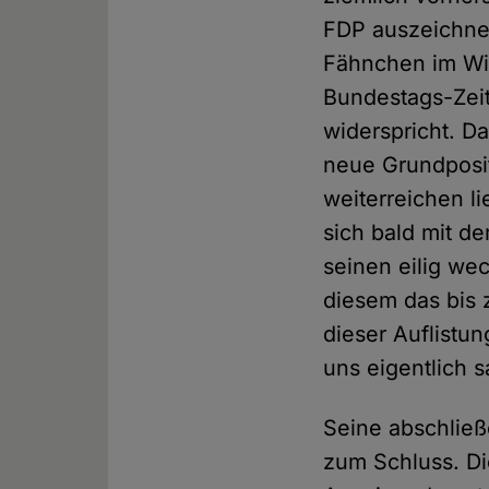
FDP auszeichnet
Fähnchen im Wi
Bundestags-Zeit
widerspricht. D
neue Grundpositi
weiterreichen l
sich bald mit d
seinen eilig we
diesem das bis 
dieser Auflistu
uns eigentlich 
Seine abschließ
zum Schluss. Di