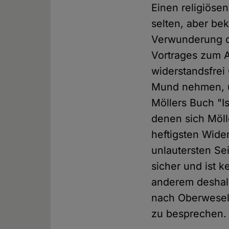
Einen religiöse
selten, aber be
Verwunderung da
Vortrages zum A
widerstandsfrei
Mund nehmen, um
Möllers Buch "I
denen sich Möll
heftigsten Wide
unlautersten Se
sicher und ist 
anderem deshalb
nach Oberwesel 
zu besprechen