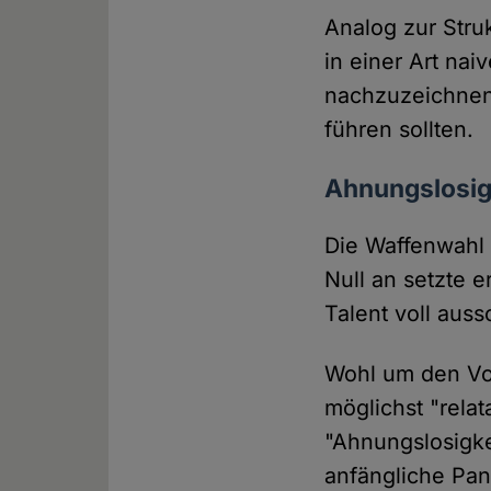
Analog zur Stru
in einer Art na
nachzuzeichnen,
führen sollten.
Ahnungslosigk
Die Waffenwahl 
Null an setzte 
Talent voll auss
Wohl um den Vor
möglichst "relat
"Ahnungslosigkei
anfängliche Pan