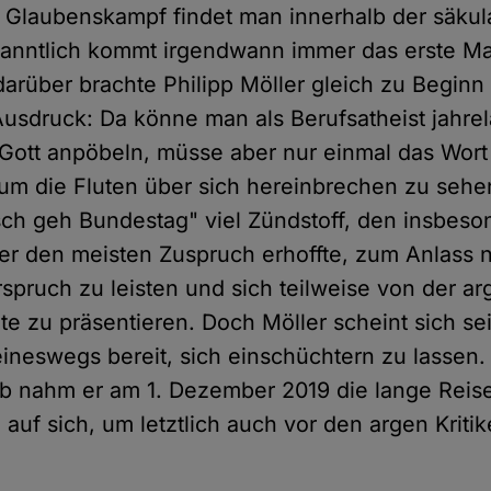
n Glaubenskampf findet man innerhalb der säku
kanntlich kommt irgendwann immer das erste Ma
rüber brachte Philipp Möller gleich zu Beginn
usdruck: Da könne man als Berufsatheist jahrel
 Gott anpöbeln, müsse aber nur einmal das Wort
 die Fluten über sich hereinbrechen zu sehen.
sch geh Bundestag" viel Zündstoff, den insbeso
er den meisten Zuspruch erhoffte, zum Anlass
rspruch zu leisten und sich teilweise von der a
ite zu präsentieren. Doch Möller scheint sich s
keineswegs bereit, sich einschüchtern zu lassen.
 nahm er am 1. Dezember 2019 die lange Reise
auf sich, um letztlich auch vor den argen Kriti
.