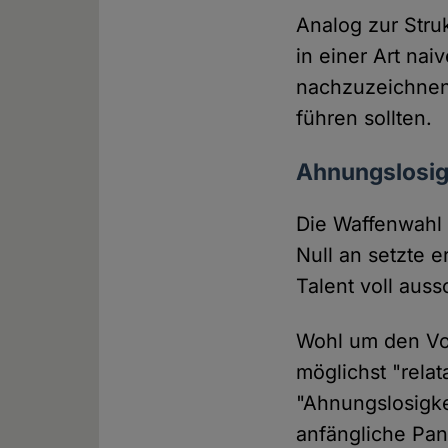
Analog zur Stru
in einer Art na
nachzuzeichnen,
führen sollten.
Ahnungslosigk
Die Waffenwahl 
Null an setzte 
Talent voll auss
Wohl um den Vor
möglichst "relat
"Ahnungslosigkei
anfängliche Pan