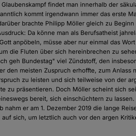
n Glaubenskampf findet man innerhalb der säku
kanntlich kommt irgendwann immer das erste Ma
rüber brachte Philipp Möller gleich zu Beginn
usdruck: Da könne man als Berufsatheist jahrel
 Gott anpöbeln, müsse aber nur einmal das Wort
 die Fluten über sich hereinbrechen zu sehen.
sch geh Bundestag" viel Zündstoff, den insbeso
er den meisten Zuspruch erhoffte, zum Anlass
rspruch zu leisten und sich teilweise von der a
ite zu präsentieren. Doch Möller scheint sich s
keineswegs bereit, sich einschüchtern zu lassen.
 nahm er am 1. Dezember 2019 die lange Reise
auf sich, um letztlich auch vor den argen Kriti
.