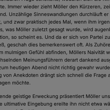
e. Immer wieder zieht Möller den Kürzeren, zei
nd. Unzählige Sinneswandlungen durchläuft er
, und zwar praktisch jedes Mal, wenn ihm irg
as, was Möller zuletzt gesagt wurde, wird augen
on, so scheint es. Und da er sich von Partei zu
ieß, geschah dies bemerkenswert oft. Als Zuhö
em mulmigen Gefühl abfinden, Möllers Naivität 
chselnden Meinungsführern derart dankend aus
zum heutigen Abend nicht richtig gewahr wurde
ng von Anekdoten drängt sich schnell die Frage 
sagen möchte.
ende geistige Erweckung präsentiert Möller un
e ultimative Eingebung ereilte ihn nicht etwa w