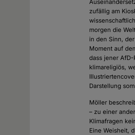
Auseinandersetz
zufällig am Kio
wissenschaftlic
morgen die Welt
in den Sinn, der
Moment auf dem 
dass jener AfD-
klimareligiös, 
Illustriertencov
Darstellung som
Möller beschrei
– zu einer ander
Klimafragen kein
Eine Weisheit, 