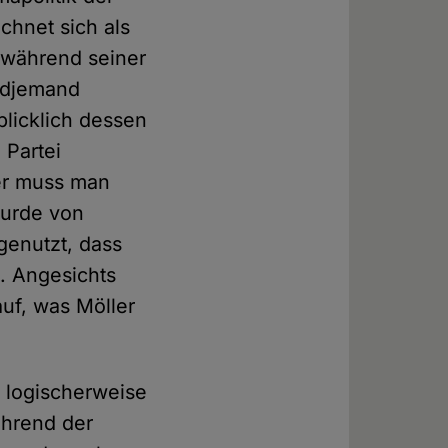
chnet sich als
 während seiner
endjemand
blicklich dessen
 Partei
rer muss man
wurde von
genutzt, dass
. Angesichts
auf, was Möller
s logischerweise
ährend der