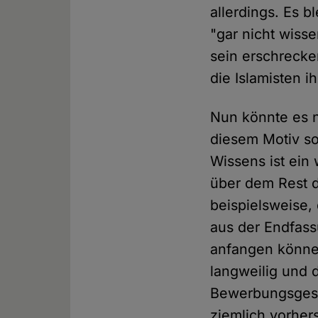
allerdings. Es b
"gar nicht wisse
sein erschrecke
die Islamisten i
Nun könnte es na
diesem Motiv s
Wissens ist ei
über dem Rest de
beispielsweise,
aus der Endfass
anfangen könne
langweilig und 
Bewerbungsgespr
ziemlich vorher