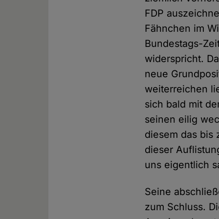
FDP auszeichnet
Fähnchen im Wi
Bundestags-Zeit
widerspricht. D
neue Grundpositi
weiterreichen l
sich bald mit d
seinen eilig we
diesem das bis 
dieser Auflistu
uns eigentlich 
Seine abschließ
zum Schluss. Di