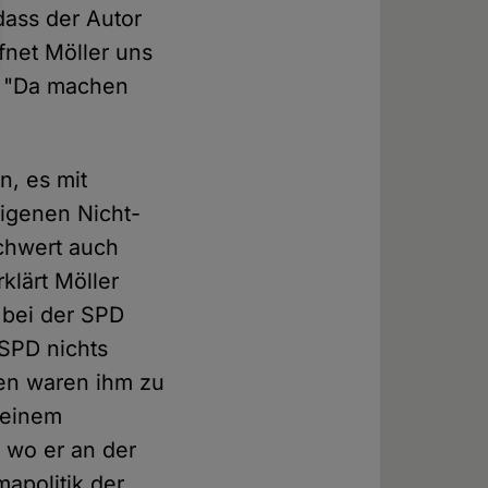
 dass der Autor
ffnet Möller uns
s: "Da machen
n, es mit
igenen Nicht-
chwert auch
klärt Möller
t bei der SPD
 SPD nichts
en waren ihm zu
 einem
 wo er an der
mapolitik der