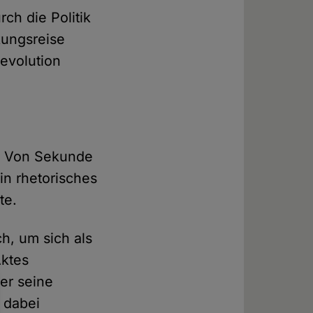
ch die Politik
kungsreise
Revolution
r. Von Sekunde
in rhetorisches
te.
h, um sich als
Aktes
ler seine
 dabei