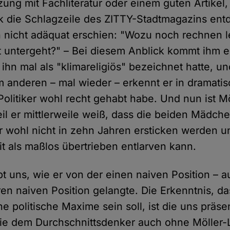
ung mit Fachliteratur oder einem guten Artikel,
sk die Schlagzeile des ZITTY-Stadtmagazins ent
h nicht adäquat erschien: "Wozu noch rechnen 
 untergeht?" – Bei diesem Anblick kommt ihm ei
 ihn mal als "klimareligiös" bezeichnet hatte, 
anderen – mal wieder – erkennt er in dramati
Politiker wohl recht gehabt habe. Und nun ist M
weil er mittlerweile weiß, dass die beiden Mädc
er wohl nicht in zehn Jahren ersticken werden u
it als maßlos übertrieben entlarven kann.
bt uns, wie er von der einen naiven Position –
en naiven Position gelangte. Die Erkenntnis, da
e politische Maxime sein soll, ist die uns präsen
die dem Durchschnittsdenker auch ohne Möller-