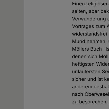
Einen religiöse
selten, aber be
Verwunderung da
Vortrages zum A
widerstandsfrei
Mund nehmen, um
Möllers Buch "I
denen sich Möll
heftigsten Wide
unlautersten Se
sicher und ist 
anderem deshalb
nach Oberwesel 
zu besprechen