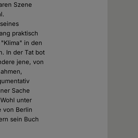
laren Szene
l.
 seines
ang praktisch
 "Klima" in den
 In der Tat bot
ndere jene, von
 nahmen,
rgumentativ
einer Sache
 Wohl unter
 von Berlin
kern sein Buch