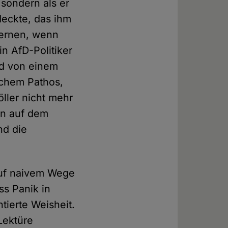
 sondern als er
deckte, das ihm
lernen, wenn
n AfD-Politiker
und von einem
schem Pathos,
öller nicht mehr
hen auf dem
nd die
 auf naivem Wege
ss Panik in
tierte Weisheit.
Lektüre