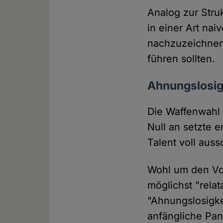
Analog zur Stru
in einer Art na
nachzuzeichnen,
führen sollten.
Ahnungslosigk
Die Waffenwahl 
Null an setzte 
Talent voll auss
Wohl um den Vor
möglichst "relat
"Ahnungslosigkei
anfängliche Pan