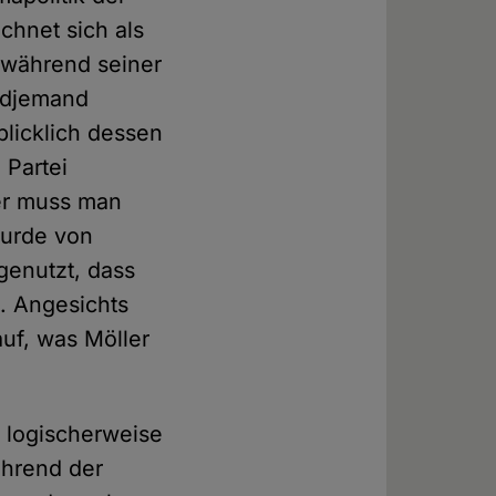
chnet sich als
 während seiner
endjemand
blicklich dessen
 Partei
rer muss man
wurde von
genutzt, dass
. Angesichts
auf, was Möller
s logischerweise
ährend der