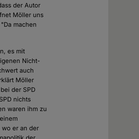
 dass der Autor
ffnet Möller uns
s: "Da machen
n, es mit
igenen Nicht-
chwert auch
klärt Möller
t bei der SPD
 SPD nichts
en waren ihm zu
 einem
 wo er an der
mapolitik der