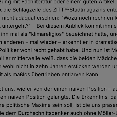
ung mit Fachliteratur oder einem guten Artikel,
sk die Schlagzeile des ZITTY-Stadtmagazins ent
h nicht adäquat erschien: "Wozu noch rechnen 
 untergeht?" – Bei diesem Anblick kommt ihm ei
 ihn mal als "klimareligiös" bezeichnet hatte, 
anderen – mal wieder – erkennt er in dramati
Politiker wohl recht gehabt habe. Und nun ist M
weil er mittlerweile weiß, dass die beiden Mädc
er wohl nicht in zehn Jahren ersticken werden u
it als maßlos übertrieben entlarven kann.
bt uns, wie er von der einen naiven Position –
en naiven Position gelangte. Die Erkenntnis, da
e politische Maxime sein soll, ist die uns präsen
die dem Durchschnittsdenker auch ohne Möller-