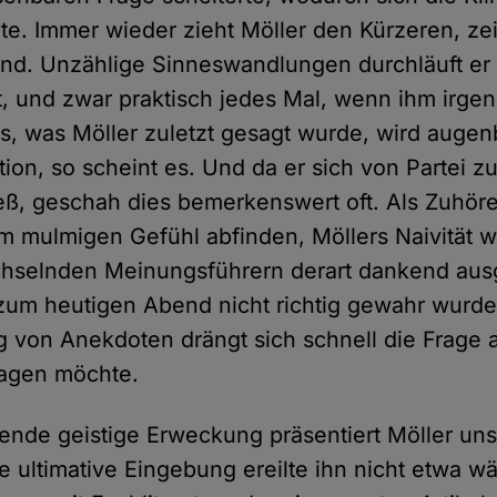
e. Immer wieder zieht Möller den Kürzeren, zei
nd. Unzählige Sinneswandlungen durchläuft er
, und zwar praktisch jedes Mal, wenn ihm irg
as, was Möller zuletzt gesagt wurde, wird augen
on, so scheint es. Und da er sich von Partei zu
ieß, geschah dies bemerkenswert oft. Als Zuhö
em mulmigen Gefühl abfinden, Möllers Naivität 
chselnden Meinungsführern derart dankend aus
zum heutigen Abend nicht richtig gewahr wurde
ng von Anekdoten drängt sich schnell die Frage 
sagen möchte.
ende geistige Erweckung präsentiert Möller un
e ultimative Eingebung ereilte ihn nicht etwa w