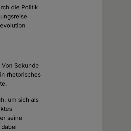
ch die Politik
kungsreise
Revolution
r. Von Sekunde
in rhetorisches
te.
h, um sich als
Aktes
ler seine
 dabei