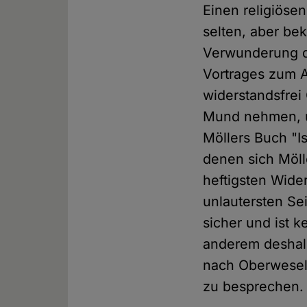
Einen religiöse
selten, aber be
Verwunderung da
Vortrages zum A
widerstandsfrei
Mund nehmen, um
Möllers Buch "I
denen sich Möll
heftigsten Wide
unlautersten Se
sicher und ist 
anderem deshalb
nach Oberwesel 
zu besprechen