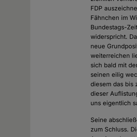
FDP auszeichnet
Fähnchen im Wi
Bundestags-Zeit
widerspricht. D
neue Grundpositi
weiterreichen l
sich bald mit d
seinen eilig we
diesem das bis 
dieser Auflistu
uns eigentlich 
Seine abschließ
zum Schluss. Di