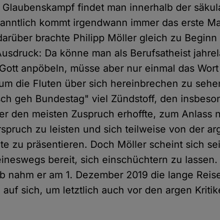
n Glaubenskampf findet man innerhalb der säku
kanntlich kommt irgendwann immer das erste Ma
rüber brachte Philipp Möller gleich zu Beginn
usdruck: Da könne man als Berufsatheist jahrel
 Gott anpöbeln, müsse aber nur einmal das Wort
 die Fluten über sich hereinbrechen zu sehen.
sch geh Bundestag" viel Zündstoff, den insbeso
er den meisten Zuspruch erhoffte, zum Anlass
rspruch zu leisten und sich teilweise von der a
ite zu präsentieren. Doch Möller scheint sich s
keineswegs bereit, sich einschüchtern zu lassen.
 nahm er am 1. Dezember 2019 die lange Reise
auf sich, um letztlich auch vor den argen Kriti
.