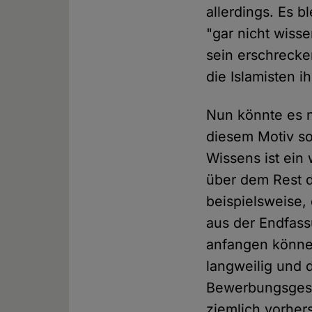
allerdings. Es b
"gar nicht wisse
sein erschrecke
die Islamisten i
Nun könnte es na
diesem Motiv s
Wissens ist ei
über dem Rest de
beispielsweise,
aus der Endfass
anfangen könne
langweilig und 
Bewerbungsgespr
ziemlich vorher