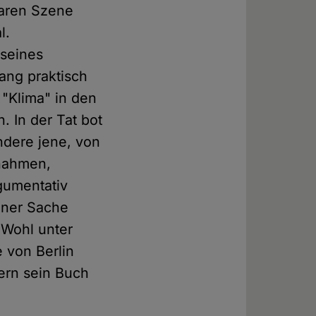
laren Szene
l.
 seines
ang praktisch
 "Klima" in den
 In der Tat bot
ndere jene, von
 nahmen,
rgumentativ
einer Sache
 Wohl unter
 von Berlin
kern sein Buch