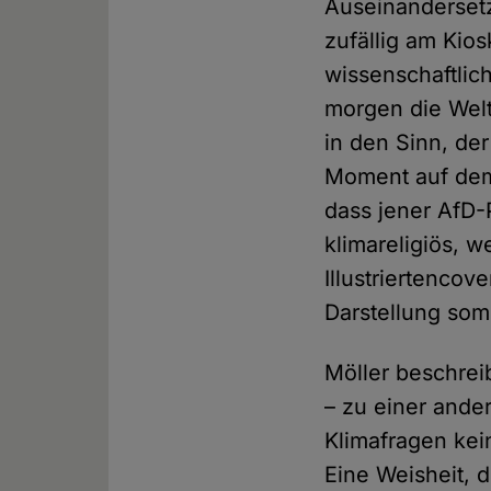
Auseinandersetz
zufällig am Kio
wissenschaftlic
morgen die Welt
in den Sinn, der
Moment auf dem 
dass jener AfD-
klimareligiös, 
Illustriertencov
Darstellung som
Möller beschrei
– zu einer ander
Klimafragen kein
Eine Weisheit, 