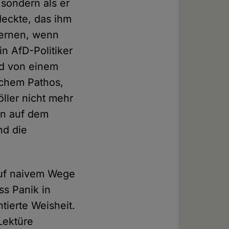
 sondern als er
deckte, das ihm
lernen, wenn
n AfD-Politiker
und von einem
schem Pathos,
öller nicht mehr
hen auf dem
nd die
 auf naivem Wege
ss Panik in
tierte Weisheit.
Lektüre