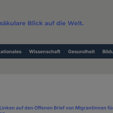
säkulare Blick auf die Welt.
extsuche
nationales
Wissenschaft
Gesundheit
Bild
Linken auf den Offenen Brief von Migrantinnen fü