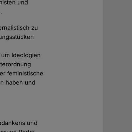
amisten und
.
rnalistisch zu
dungsstücken
, um Ideologien
hterordnung
r feministische
en haben und
gedankens und