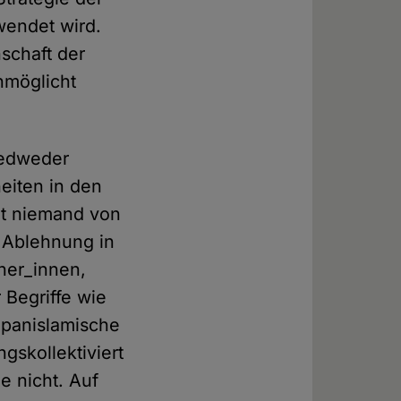
wendet wird.
nschaft der
nmöglicht
jedweder
heiten in den
ht niemand von
r Ablehnung in
ner_innen,
 Begriffe wie
 panislamische
gskollektiviert
e nicht. Auf