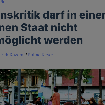
ng
onskritik darf in ein
en Staat nicht
möglicht werden
ireh Kazemi
/
Fatma Keser