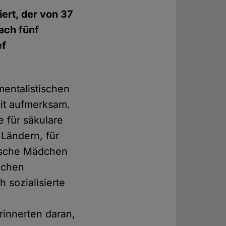
ert, der von 37
ach fünf
ef
entalistischen
eit aufmerksam.
e für säkulare
Ländern, für
mische Mädchen
eichen
 sozialisierte
rinnerten daran,