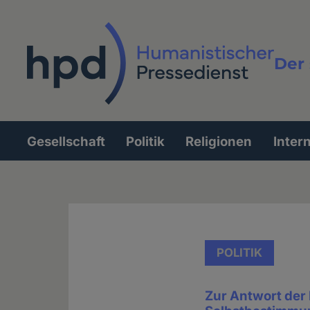
Direkt
zum
Inhalt
Der 
Vollt
Gesellschaft
Politik
Religionen
Inter
Hauptnavigation
POLITIK
Zur Antwort der 