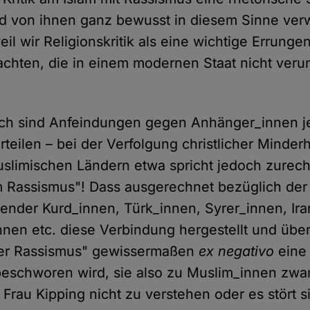
und von ihnen ganz bewusst in diesem Sinne ver
l wir Religionskritik als eine wichtige Errunge
achten, die in einem modernen Staat nicht veru
lich sind Anfeindungen gegen Anhänger_innen 
rteilen – bei der Verfolgung christlicher Minder
slimischen Ländern etwa spricht jedoch zurec
em Rassismus"! Dass ausgerechnet bezüglich de
ender Kurd_innen, Türk_innen, Syrer_innen, Ira
nnen etc. diese Verbindung hergestellt und über
her Rassismus" gewissermaßen
ex negativo
eine
fbeschworen wird, sie also zu Muslim_innen zwan
Frau Kipping nicht zu verstehen oder es stört si