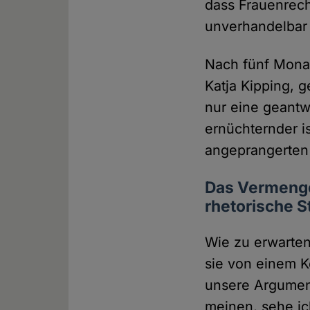
dass Frauenrech
unverhandelbar 
Nach fünf Monat
Katja Kipping, 
nur eine geantw
ernüchternder i
angeprangerten 
Das Vermengen
rhetorische S
Wie zu erwarten,
sie von einem K
unsere Argument
meinen, sehe ic