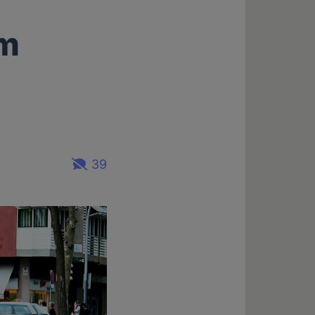
em
39