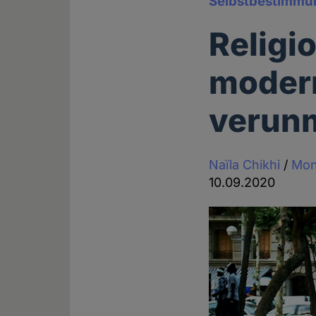
Selbstbestimmu
Religi
modern
verun
Naïla Chikhi
/
Mon
10.09.2020