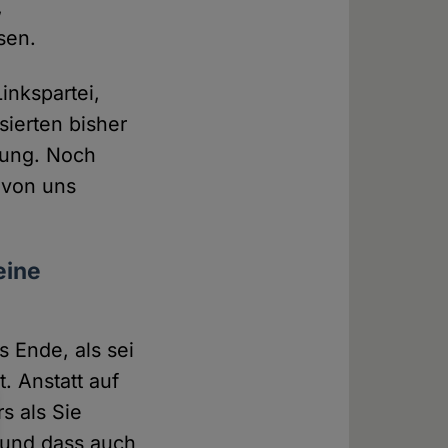
,
sen.
inkspartei,
sierten bisher
hung. Noch
e von uns
eine
s Ende, als sei
. Anstatt auf
s als Sie
t und dass auch