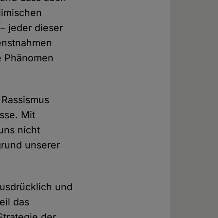
limischen
– jeder dieser
ienstnahmen
nde Phänomen
d Rassismus
sse. Mit
uns nicht
grund unserer
ausdrücklich und
eil das
trategie der