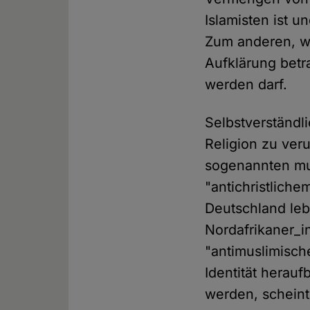
Islamisten ist 
Zum anderen, wei
Aufklärung betr
werden darf.
Selbstverständ
Religion zu veru
sogenannten mu
"antichristlich
Deutschland leb
Nordafrikaner_i
"antimuslimisc
Identität herau
werden, scheint 