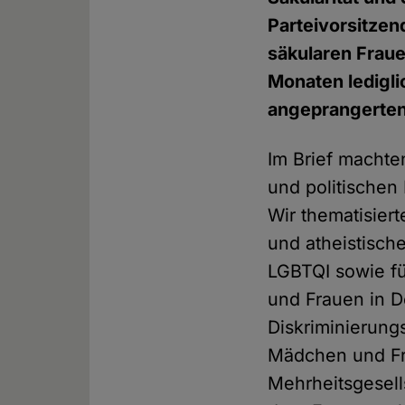
Parteivorsitzen
säkularen Frau
Monaten lediglic
angeprangerten
Im Brief machte
und politischen
Wir thematisier
und atheistisch
LGBTQI sowie fü
und Frauen in D
Diskriminierung
Mädchen und Fr
Mehrheitsgesell