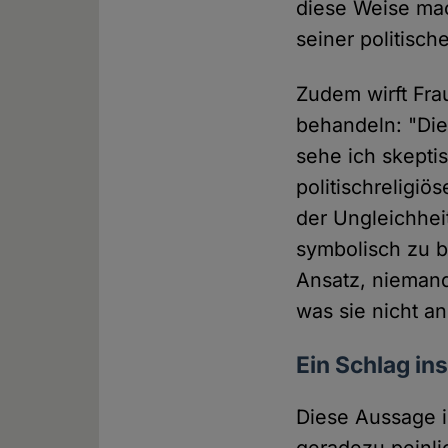
diese Weise mach
seiner politisch
Zudem wirft Fra
behandeln: "Di
sehe ich skeptis
politischreligi
der Ungleichhei
symbolisch zu b
Ansatz, nieman
was sie nicht a
Ein Schlag i
Diese Aussage i