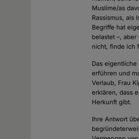
Muslime/as davo
Rassismus, als I
Begriffe hat ei
belastet –, abe
nicht, finde ich 
Das eigentliche
erführen und m
Verlaub, Frau K
erklären, dass 
Herkunft gibt.
Ihre Antwort üb
begründeterweis
Vermengen von K