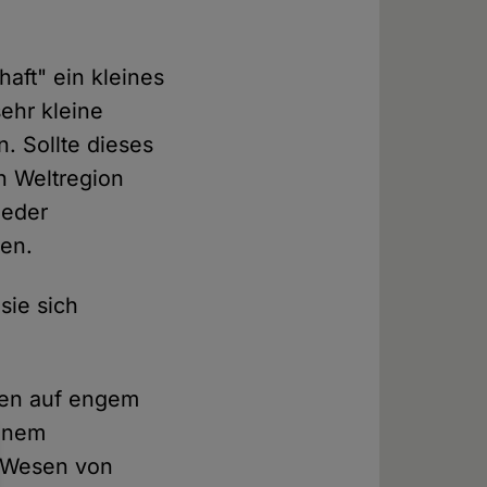
aft" ein kleines
ehr kleine
. Sollte dieses
n Weltregion
ieder
en.
 sie sich
ten auf engem
einem
m Wesen von