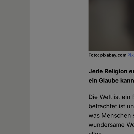
Foto: pixabay.com
Pi
Jede Religion 
ein Glaube kann
Die Welt ist ei
betrachtet ist u
was Menschen s
wundersame Weis