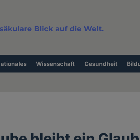
säkulare Blick auf die Welt.
extsuche
nationales
Wissenschaft
Gesundheit
Bild
aube bleibt ein Glau