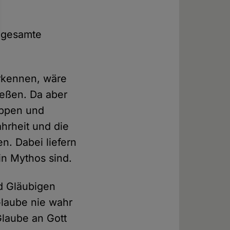
.
e gesamte
rkennen, wäre
ließen. Da aber
uppen und
hrheit und die
n. Dabei liefern
in Mythos sind.
d Gläubigen
Glaube nie wahr
Glaube an Gott