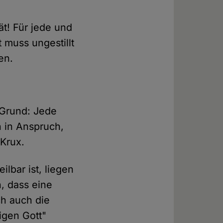
tät! Für jede und
 muss ungestillt
en.
r Grund: Jede
h in Anspruch,
 Krux.
ilbar ist, liegen
h, dass eine
ch auch die
igen Gott"