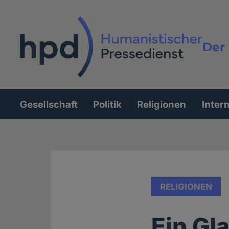
Direkt
zum
Inhalt
Der 
Vollt
Gesellschaft
Politik
Religionen
Inter
Hauptnavigation
RELIGIONEN
Ein Gl