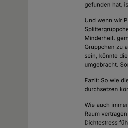
gefunden hat, is
Und wenn wir Pe
Splittergrüppch
Minderheit, gem
Grüppchen zu al
sein, könnte di
umgebracht. So
Fazit: So wie die
durchsetzen kö
Wie auch immer
Raum vertragen
Dichtestress fü