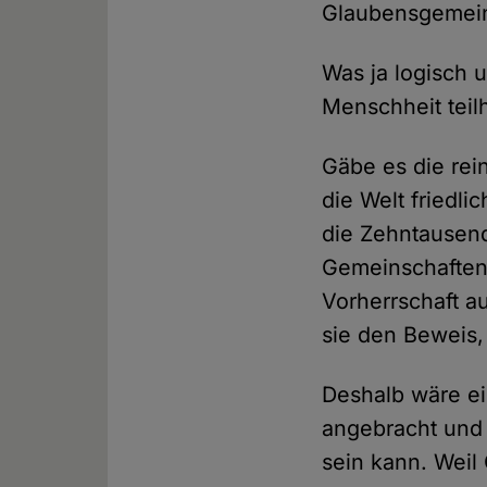
Glaubensgemeins
Was ja logisch 
Menschheit teil
Gäbe es die re
die Welt friedli
die Zehntausend
Gemeinschaften 
Vorherrschaft a
sie den Beweis,
Deshalb wäre ei
angebracht und 
sein kann. Weil