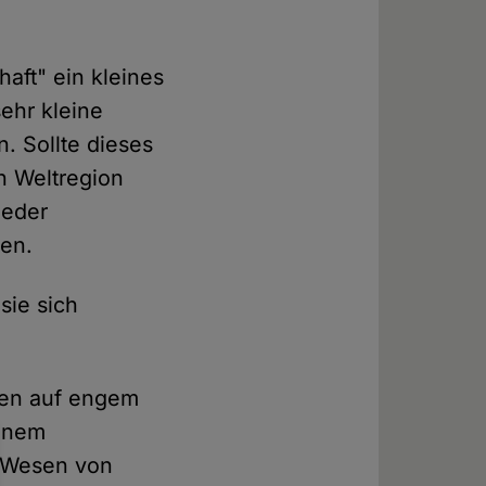
aft" ein kleines
ehr kleine
. Sollte dieses
n Weltregion
ieder
en.
 sie sich
ten auf engem
einem
m Wesen von