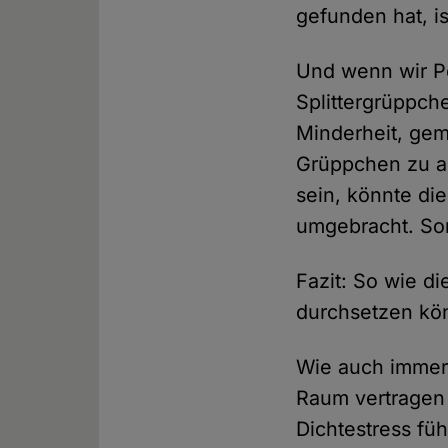
gefunden hat, is
Und wenn wir Pe
Splittergrüppch
Minderheit, gem
Grüppchen zu al
sein, könnte di
umgebracht. So
Fazit: So wie die
durchsetzen kö
Wie auch immer
Raum vertragen
Dichtestress fü