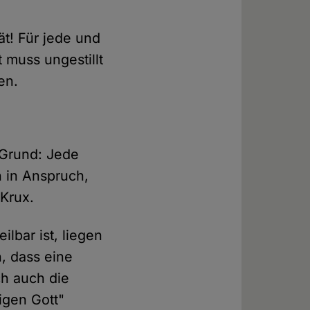
tät! Für jede und
 muss ungestillt
en.
r Grund: Jede
h in Anspruch,
 Krux.
ilbar ist, liegen
h, dass eine
ch auch die
igen Gott"