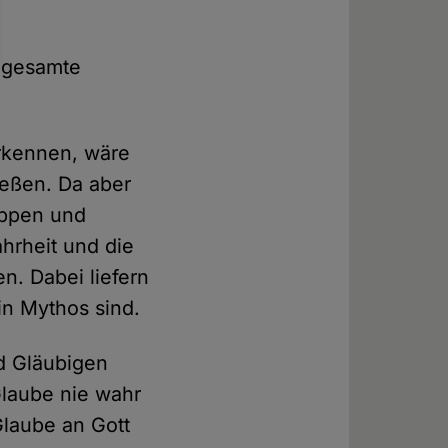
.
e gesamte
rkennen, wäre
ließen. Da aber
uppen und
hrheit und die
n. Dabei liefern
in Mythos sind.
d Gläubigen
Glaube nie wahr
Glaube an Gott