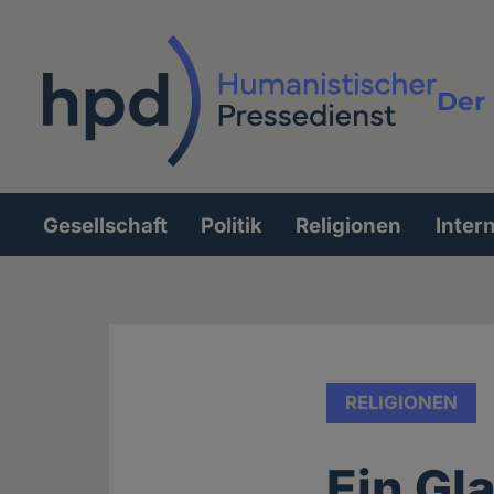
Direkt
zum
Inhalt
Der 
Vollt
Gesellschaft
Politik
Religionen
Inter
Hauptnavigation
RELIGIONEN
Ein Gl