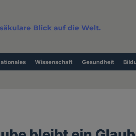
säkulare Blick auf die Welt.
extsuche
nationales
Wissenschaft
Gesundheit
Bild
aube bleibt ein Glau