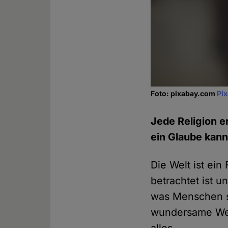
Foto: pixabay.com
Pi
Jede Religion 
ein Glaube kann
Die Welt ist ei
betrachtet ist u
was Menschen s
wundersame Weis