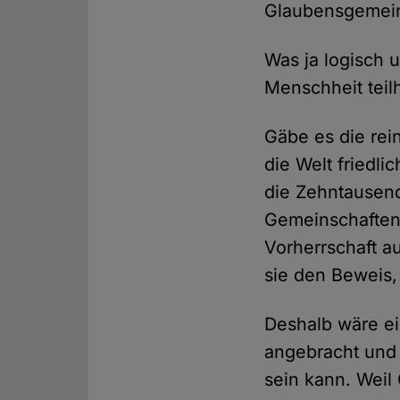
Glaubensgemeins
Was ja logisch 
Menschheit teil
Gäbe es die re
die Welt friedli
die Zehntausend
Gemeinschaften 
Vorherrschaft a
sie den Beweis,
Deshalb wäre ei
angebracht und 
sein kann. Weil