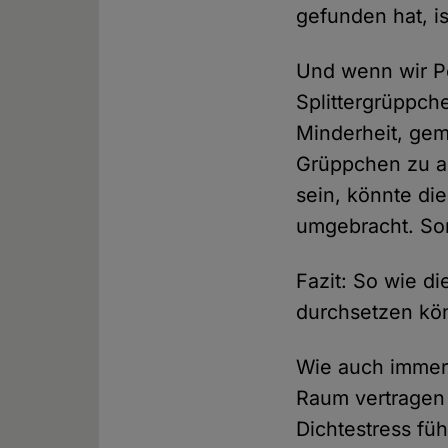
gefunden hat, is
Und wenn wir Pe
Splittergrüppch
Minderheit, gem
Grüppchen zu al
sein, könnte di
umgebracht. So
Fazit: So wie die
durchsetzen kö
Wie auch immer
Raum vertragen
Dichtestress fü