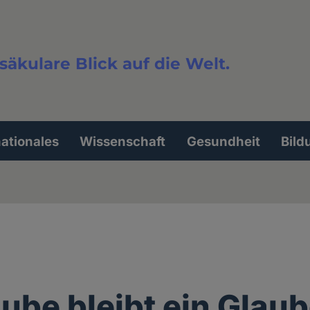
säkulare Blick auf die Welt.
extsuche
nationales
Wissenschaft
Gesundheit
Bild
aube bleibt ein Glau