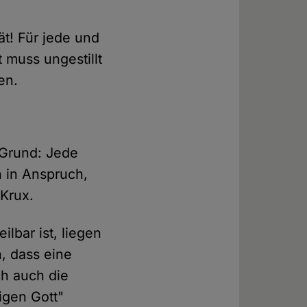
tät! Für jede und
 muss ungestillt
en.
r Grund: Jede
h in Anspruch,
 Krux.
ilbar ist, liegen
h, dass eine
ch auch die
igen Gott"