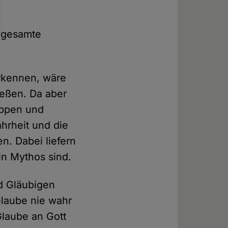
.
e gesamte
rkennen, wäre
ließen. Da aber
uppen und
hrheit und die
n. Dabei liefern
in Mythos sind.
d Gläubigen
Glaube nie wahr
Glaube an Gott