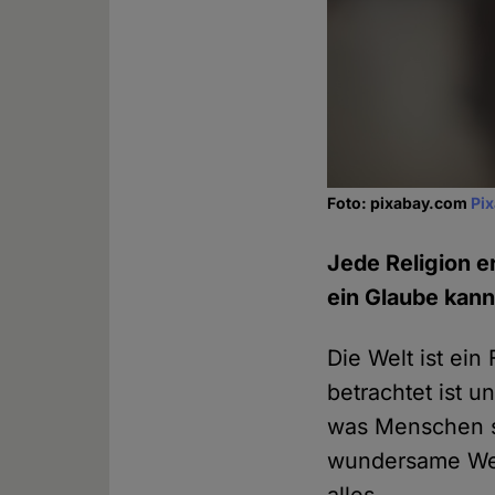
Foto: pixabay.com
Pi
Jede Religion 
ein Glaube kann
Die Welt ist ei
betrachtet ist u
was Menschen s
wundersame Weis