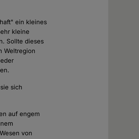
aft" ein kleines
ehr kleine
. Sollte dieses
n Weltregion
ieder
en.
 sie sich
ten auf engem
einem
m Wesen von