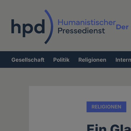
Direkt
zum
Inhalt
Der 
Vollt
Gesellschaft
Politik
Religionen
Inter
Hauptnavigation
RELIGIONEN
Ein Gl