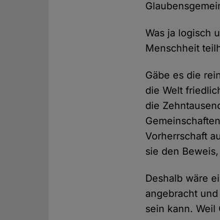
Glaubensgemeins
Was ja logisch 
Menschheit teil
Gäbe es die re
die Welt friedli
die Zehntausend
Gemeinschaften 
Vorherrschaft a
sie den Beweis,
Deshalb wäre ei
angebracht und 
sein kann. Weil