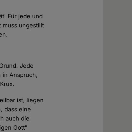
tät! Für jede und
 muss ungestillt
en.
r Grund: Jede
h in Anspruch,
 Krux.
ilbar ist, liegen
h, dass eine
ch auch die
igen Gott"