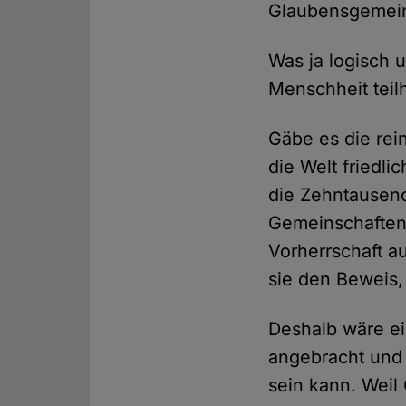
Glaubensgemeins
Was ja logisch 
Menschheit teil
Gäbe es die re
die Welt friedli
die Zehntausend
Gemeinschaften 
Vorherrschaft a
sie den Beweis,
Deshalb wäre ei
angebracht und 
sein kann. Weil