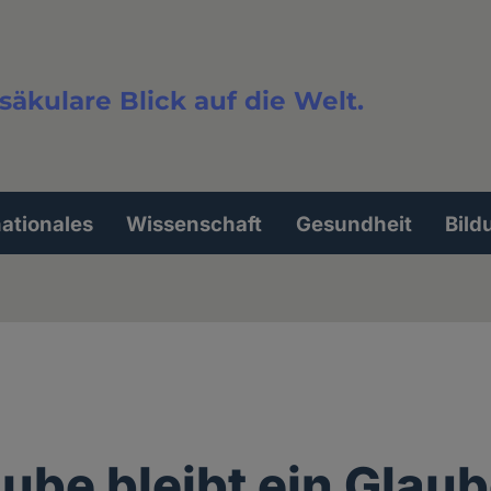
säkulare Blick auf die Welt.
extsuche
nationales
Wissenschaft
Gesundheit
Bild
aube bleibt ein Glau