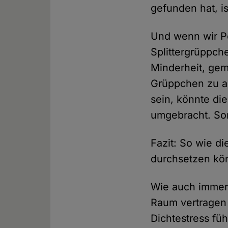
gefunden hat, is
Und wenn wir Pe
Splittergrüppch
Minderheit, gem
Grüppchen zu al
sein, könnte di
umgebracht. So
Fazit: So wie die
durchsetzen kö
Wie auch immer
Raum vertragen
Dichtestress fü