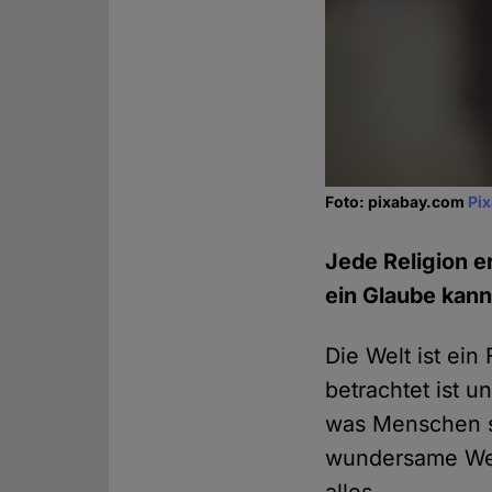
Foto: pixabay.com
Pi
Jede Religion 
ein Glaube kann
Die Welt ist ei
betrachtet ist u
was Menschen s
wundersame Weis