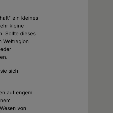
aft" ein kleines
ehr kleine
. Sollte dieses
n Weltregion
ieder
en.
 sie sich
ten auf engem
einem
m Wesen von