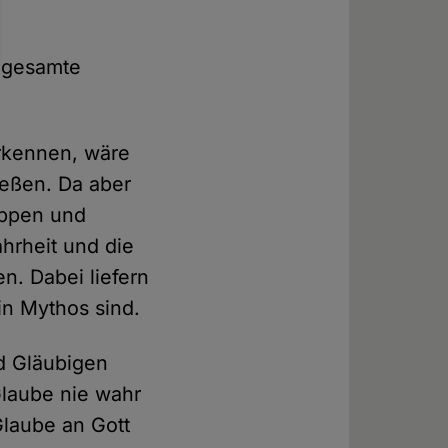
.
e gesamte
rkennen, wäre
ließen. Da aber
uppen und
hrheit und die
n. Dabei liefern
in Mythos sind.
d Gläubigen
Glaube nie wahr
Glaube an Gott