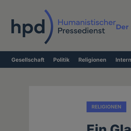
Direkt
zum
Inhalt
Der 
Vollt
Gesellschaft
Politik
Religionen
Inter
Hauptnavigation
RELIGIONEN
Ein Gl