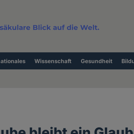
säkulare Blick auf die Welt.
extsuche
nationales
Wissenschaft
Gesundheit
Bild
aube bleibt ein Glau