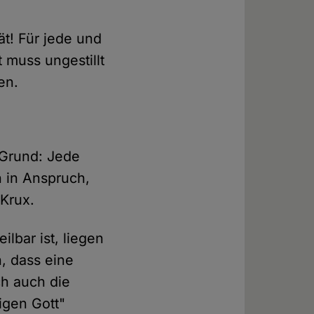
tät! Für jede und
 muss ungestillt
en.
r Grund: Jede
h in Anspruch,
 Krux.
ilbar ist, liegen
h, dass eine
ch auch die
igen Gott"