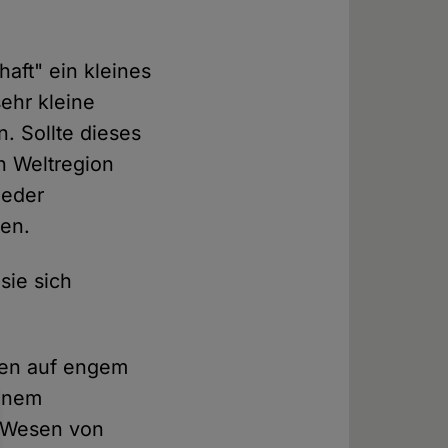
aft" ein kleines
ehr kleine
. Sollte dieses
n Weltregion
ieder
en.
 sie sich
ten auf engem
einem
m Wesen von