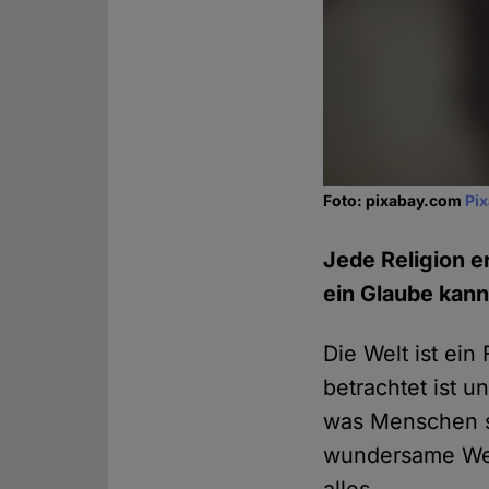
Foto: pixabay.com
Pi
Jede Religion 
ein Glaube kann
Die Welt ist ei
betrachtet ist u
was Menschen s
wundersame Weis