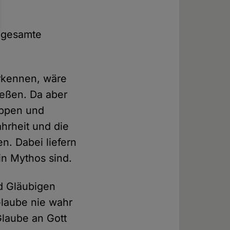
.
e gesamte
rkennen, wäre
ließen. Da aber
uppen und
hrheit und die
n. Dabei liefern
in Mythos sind.
d Gläubigen
Glaube nie wahr
Glaube an Gott