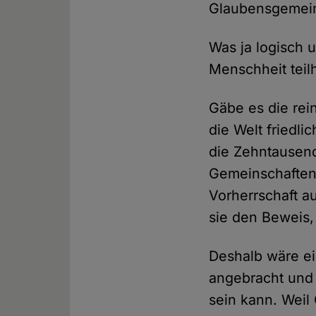
Glaubensgemeins
Was ja logisch 
Menschheit teil
Gäbe es die re
die Welt friedli
die Zehntausend
Gemeinschaften 
Vorherrschaft a
sie den Beweis,
Deshalb wäre ei
angebracht und 
sein kann. Weil