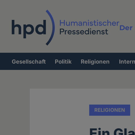
Direkt
zum
Inhalt
Der 
Vollt
Gesellschaft
Politik
Religionen
Inter
Hauptnavigation
RELIGIONEN
Ein Gl