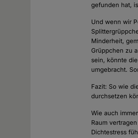
gefunden hat, is
Und wenn wir Pe
Splittergrüppch
Minderheit, gem
Grüppchen zu al
sein, könnte di
umgebracht. So
Fazit: So wie die
durchsetzen kö
Wie auch immer
Raum vertragen
Dichtestress fü