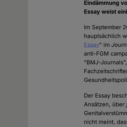
Eindämmung v
Essay weist ein
Im September 20
hauptsächlich w
Essay
" im
Journ
anti-FGM campa
"BMJ-Journals"
Fachzeitschrift
Gesundheitspoli
Der Essay besch
Ansätzen, über
Genitalverstüm
nicht meint, das