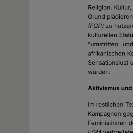
Religion, Kultur
Grund plädieren
(FGP)
zu nutzen
kulturellen Stat
"umstritten" und
afrikanischen K
Sensationslust 
würden.
Aktivismus und
Im restlichen T
Kampagnen ge
Feministinnen d
FGM
verbreitete