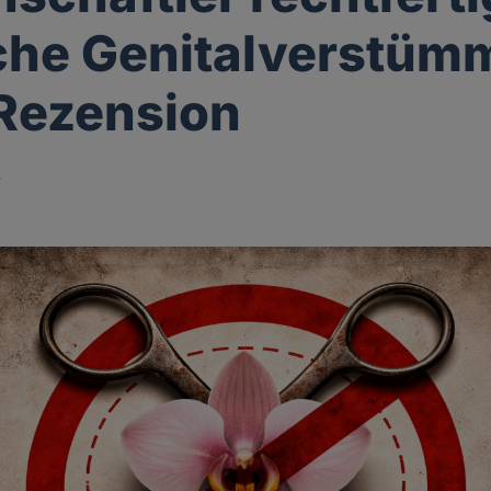
che Genitalverstüm
 Rezension
r