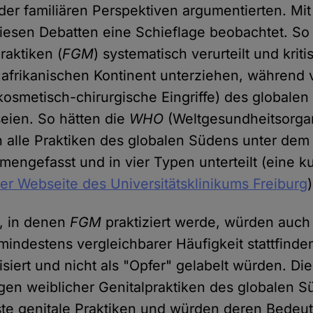
oder familiären Perspektiven argumentierten. Mi
diesen Debatten eine Schieflage beobachtet. S
raktiken (
FGM
) systematisch verurteilt und kriti
afrikanischen Kontinent unterziehen, während 
. kosmetisch-chirurgische Eingriffe) des global
seien. So hätten die
WHO
(Weltgesundheitsorgan
en alle Praktiken des globalen Südens unter dem
engefasst und in vier Typen unterteilt (eine k
der Webseite des Universitätsklinikums Freiburg
)
n, in denen
FGM
praktiziert werde, würden auch
mindestens vergleichbarer Häufigkeit stattfinde
siert und nicht als "Opfer" gelabelt würden. Di
gen weiblicher Genitalpraktiken des globalen S
ste genitale Praktiken und würden deren Bedeut