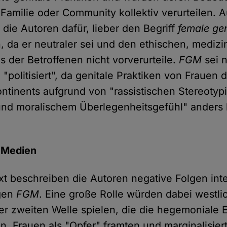
, Familie oder Community kollektiv verurteilen.
 die Autoren dafür, lieber den Begriff
female gen
, da er neutraler sei und den ethischen, mediz
us der Betroffenen nicht vorverurteile.
FGM
sei 
 "politisiert", da genitale Praktiken von Frauen 
ontinents aufgrund von "rassistischen Stereotypi
und moralischem Überlegenheitsgefühl" anders
 Medien
ext beschreiben die Autoren negative Folgen inte
gen
FGM
. Eine große Rolle würden dabei westli
er zweiten Welle spielen, die die hegemoniale 
n, Frauen als "Opfer" framten und marginalisier