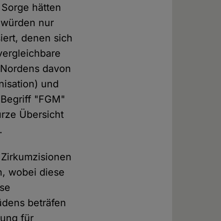
t Sorge hätten
o würden nur
siert, denen sich
vergleichbare
en Nordens davon
isation) und
 Begriff "FGM"
urze Übersicht
.
 Zirkumzisionen
n, wobei diese
ese
üdens beträfen
ung für