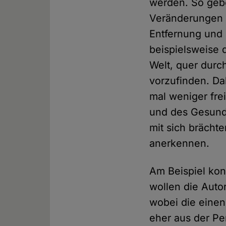
werden. So gebe
Veränderungen 
Entfernung und
beispielsweise 
Welt, quer durc
vorzufinden. Dab
mal weniger fre
und des Gesundh
mit sich brächt
anerkennen.
Am Beispiel kon
wollen die Auto
wobei die einen
eher aus der Pe