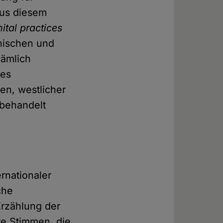
 Aus diesem
ital practices
inischen und
nämlich
des
en, westlicher
 behandelt
rnationaler
che
Erzählung der
te Stimmen, die