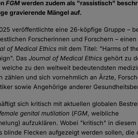
on
FGM
werden zudem als "rassistisch" beschr
ige gravierende Mängel auf.
25 veröffentlichte eine 26-köpfige Gruppe – 
estlichen Forscherinnen und Forschern – einen
al of Medical Ethics
mit dem Titel: "Harms of the
ign". Das
Journal of Medical Ethics
gehört zu d
, welche zu den weltweit bedeutendsten mediz
en zählen und sich vornehmlich an Ärzte, Forsc
tiker sowie Angehörige anderer Gesundheitsber
äftigt sich kritisch mit aktuellen globalen Best
female genital mutilation
(
FGM
, weibliche
melung) aufzuklären. Wobei "kritisch" in dies
s blinde Flecken aufgezeigt werden sollen, die di