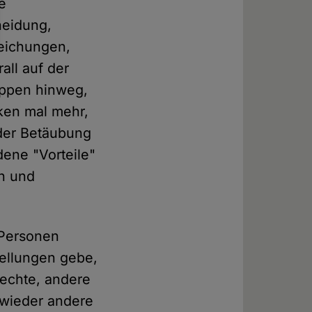
e
neidung,
eichungen,
all auf der
uppen hinweg,
iken mal mehr,
 der Betäubung
ene "Vorteile"
en und
-Personen
tellungen gebe,
rechte, andere
 wieder andere