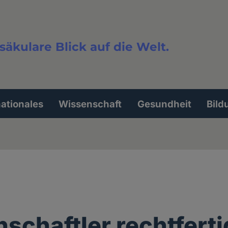
säkulare Blick auf die Welt.
extsuche
nationales
Wissenschaft
Gesundheit
Bild
schaftler rechtfert