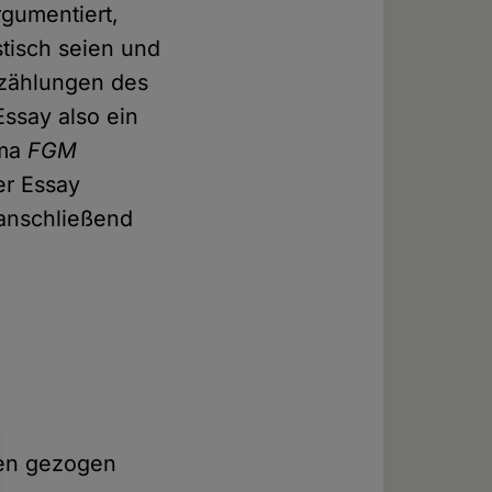
gumentiert,
tisch seien und
rzählungen des
Essay also ein
ema
FGM
er Essay
anschließend
ken gezogen