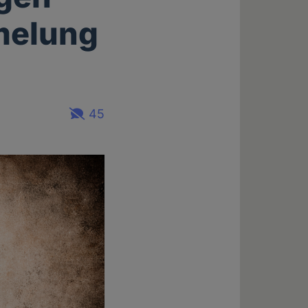
melung
45