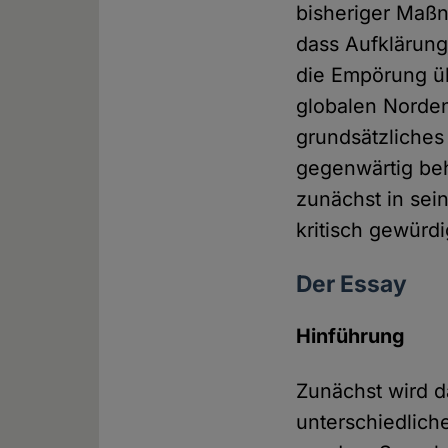
bisheriger Maß
dass Aufklärung
die Empörung 
globalen Norden
grundsätzliches
gegenwärtig beh
zunächst in se
kritisch gewürdi
Der Essay
Hinführung
Zunächst wird d
unterschiedlich