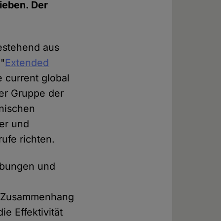
ieben. Der
bestehend aus
 "
Extended
 current global
er Gruppe der
inischen
her und
ufe richten.
rebungen und
em Zusammenhang
e Effektivität