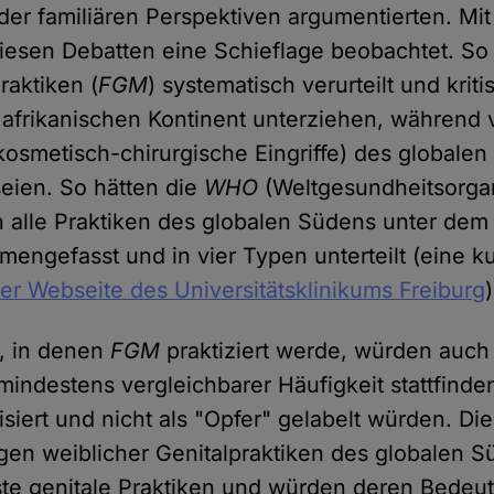
oder familiären Perspektiven argumentierten. Mi
diesen Debatten eine Schieflage beobachtet. S
raktiken (
FGM
) systematisch verurteilt und kriti
afrikanischen Kontinent unterziehen, während 
. kosmetisch-chirurgische Eingriffe) des global
seien. So hätten die
WHO
(Weltgesundheitsorgan
en alle Praktiken des globalen Südens unter dem
engefasst und in vier Typen unterteilt (eine k
der Webseite des Universitätsklinikums Freiburg
)
n, in denen
FGM
praktiziert werde, würden auch
mindestens vergleichbarer Häufigkeit stattfinde
siert und nicht als "Opfer" gelabelt würden. Di
gen weiblicher Genitalpraktiken des globalen S
ste genitale Praktiken und würden deren Bedeut