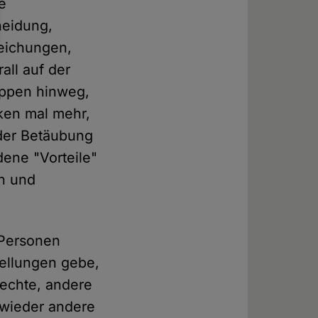
e
neidung,
eichungen,
all auf der
uppen hinweg,
iken mal mehr,
 der Betäubung
ene "Vorteile"
en und
-Personen
tellungen gebe,
rechte, andere
 wieder andere