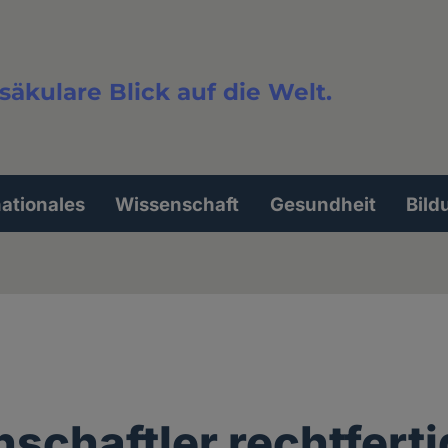
säkulare Blick auf die Welt.
extsuche
nationales
Wissenschaft
Gesundheit
Bild
schaftler rechtfert