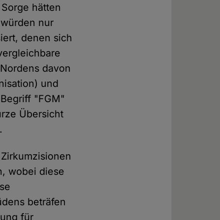
t Sorge hätten
o würden nur
siert, denen sich
vergleichbare
en Nordens davon
isation) und
 Begriff "FGM"
urze Übersicht
.
 Zirkumzisionen
n, wobei diese
ese
üdens beträfen
ung für