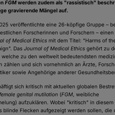
on
FGM
werden zudem als "rassistisch" beschr
ige gravierende Mängel auf.
25 veröffentlichte eine 26-köpfige Gruppe – 
estlichen Forscherinnen und Forschern – einen
al of Medical Ethics
mit dem Titel: "Harms of the
ign". Das
Journal of Medical Ethics
gehört zu d
, welche zu den weltweit bedeutendsten mediz
en zählen und sich vornehmlich an Ärzte, Forsc
tiker sowie Angehörige anderer Gesundheitsber
äftigt sich kritisch mit aktuellen globalen Best
female genital mutilation
(
FGM
, weibliche
melung) aufzuklären. Wobei "kritisch" in dies
s blinde Flecken aufgezeigt werden sollen, die di