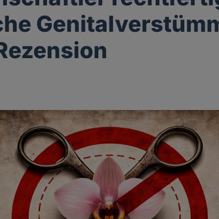
che Genitalverstüm
 Rezension
r