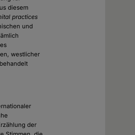
 Aus diesem
ital practices
inischen und
nämlich
des
en, westlicher
 behandelt
rnationaler
che
Erzählung der
te Stimmen, die