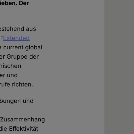
ieben. Der
bestehend aus
 "
Extended
 current global
er Gruppe der
inischen
her und
ufe richten.
rebungen und
em Zusammenhang
e Effektivität