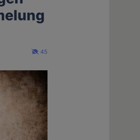
melung
45