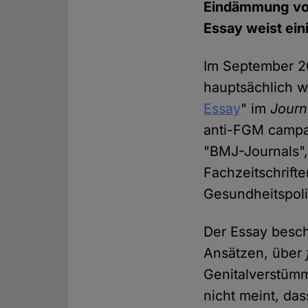
Eindämmung v
Essay weist ein
Im September 20
hauptsächlich w
Essay
" im
Journ
anti-FGM campa
"BMJ-Journals"
Fachzeitschrift
Gesundheitspoli
Der Essay besch
Ansätzen, über
Genitalverstüm
nicht meint, das