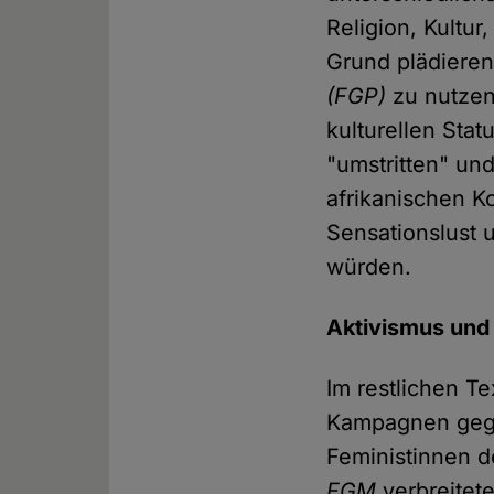
Religion, Kultur
Grund plädieren
(FGP)
zu nutzen
kulturellen Stat
"umstritten" und
afrikanischen K
Sensationslust 
würden.
Aktivismus und
Im restlichen T
Kampagnen ge
Feministinnen d
FGM
verbreitete