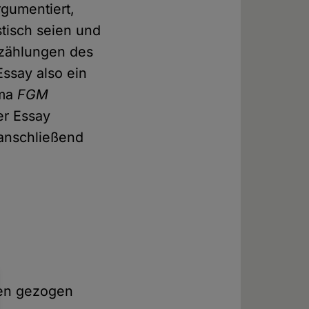
gumentiert,
tisch seien und
rzählungen des
Essay also ein
ema
FGM
er Essay
anschließend
ken gezogen