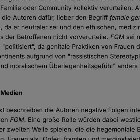
, Familie oder Community kollektiv verurteilen.
 die Autoren dafür, lieber den Begriff
female gen
, da er neutraler sei und den ethischen, mediz
us der Betroffenen nicht vorverurteile.
FGM
sei 
 "politisiert", da genitale Praktiken von Frauen 
ontinents aufgrund von "rassistischen Stereotypi
und moralischem Überlegenheitsgefühl" anders
 Medien
ext beschreiben die Autoren negative Folgen inte
gen
FGM
. Eine große Rolle würden dabei westli
er zweiten Welle spielen, die die hegemoniale 
n, Frauen als "Opfer" framten und marginalisier