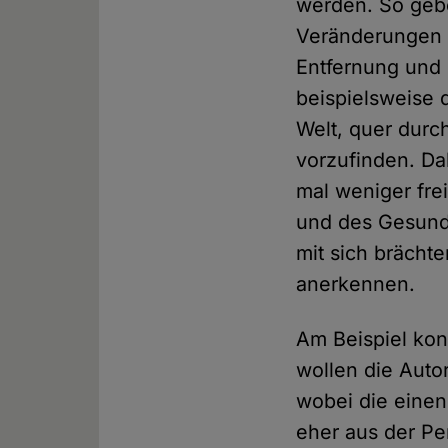
werden. So gebe
Veränderungen 
Entfernung und
beispielsweise 
Welt, quer durc
vorzufinden. Dab
mal weniger fre
und des Gesundh
mit sich brächt
anerkennen.
Am Beispiel kon
wollen die Auto
wobei die einen
eher aus der Pe