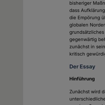
bisheriger Maß
dass Aufklärung
die Empörung 
globalen Norden
grundsätzliches
gegenwärtig beh
zunächst in se
kritisch gewürdi
Der Essay
Hinführung
Zunächst wird d
unterschiedlich