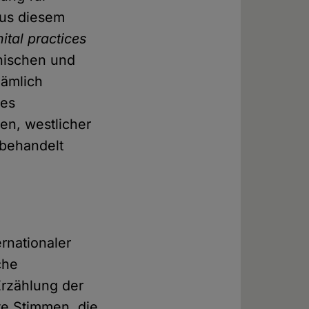
 Aus diesem
ital practices
inischen und
nämlich
des
en, westlicher
 behandelt
rnationaler
che
Erzählung der
te Stimmen, die