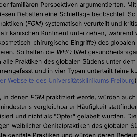
oder familiären Perspektiven argumentierten. Mi
diesen Debatten eine Schieflage beobachtet. S
raktiken (
FGM
) systematisch verurteilt und kriti
afrikanischen Kontinent unterziehen, während 
. kosmetisch-chirurgische Eingriffe) des global
seien. So hätten die
WHO
(Weltgesundheitsorgan
en alle Praktiken des globalen Südens unter dem
engefasst und in vier Typen unterteilt (eine k
der Webseite des Universitätsklinikums Freiburg
)
n, in denen
FGM
praktiziert werde, würden auch
mindestens vergleichbarer Häufigkeit stattfinde
siert und nicht als "Opfer" gelabelt würden. Di
gen weiblicher Genitalpraktiken des globalen S
ste genitale Praktiken und würden deren Bedeut