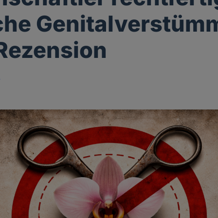
che Genitalverstüm
 Rezension
r