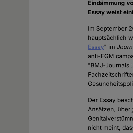
Eindämmung v
Essay weist ein
Im September 20
hauptsächlich w
Essay
" im
Journ
anti-FGM campa
"BMJ-Journals"
Fachzeitschrift
Gesundheitspoli
Der Essay besch
Ansätzen, über
Genitalverstüm
nicht meint, das