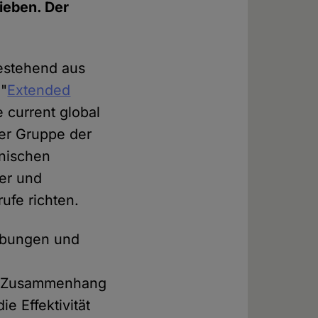
ieben. Der
bestehend aus
 "
Extended
 current global
er Gruppe der
inischen
her und
ufe richten.
rebungen und
em Zusammenhang
e Effektivität