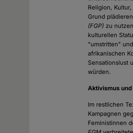
Religion, Kultur
Grund plädieren
(FGP)
zu nutzen
kulturellen Stat
"umstritten" und
afrikanischen K
Sensationslust 
würden.
Aktivismus und
Im restlichen T
Kampagnen ge
Feministinnen d
FGM
verbreitete