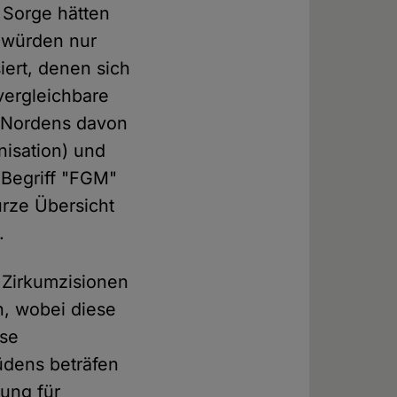
t Sorge hätten
o würden nur
siert, denen sich
vergleichbare
en Nordens davon
isation) und
 Begriff "FGM"
urze Übersicht
.
 Zirkumzisionen
n, wobei diese
ese
üdens beträfen
ung für