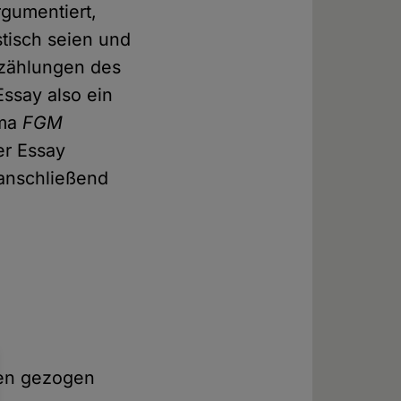
gumentiert,
tisch seien und
rzählungen des
Essay also ein
ema
FGM
er Essay
anschließend
ken gezogen