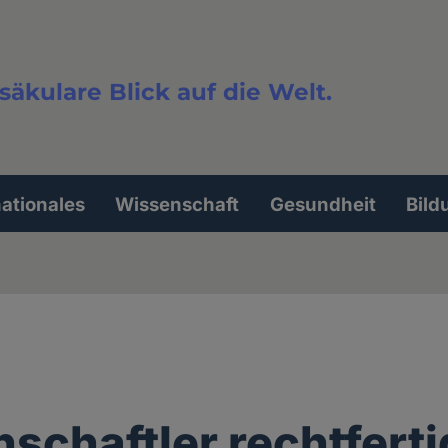
säkulare Blick auf die Welt.
extsuche
nationales
Wissenschaft
Gesundheit
Bild
schaftler rechtfert