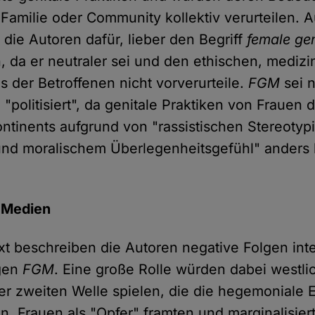
, Familie oder Community kollektiv verurteilen.
 die Autoren dafür, lieber den Begriff
female gen
, da er neutraler sei und den ethischen, mediz
us der Betroffenen nicht vorverurteile.
FGM
sei 
 "politisiert", da genitale Praktiken von Frauen 
ontinents aufgrund von "rassistischen Stereotypi
und moralischem Überlegenheitsgefühl" anders
 Medien
ext beschreiben die Autoren negative Folgen inte
gen
FGM
. Eine große Rolle würden dabei westli
er zweiten Welle spielen, die die hegemoniale 
n, Frauen als "Opfer" framten und marginalisier