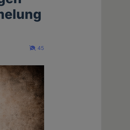
melung
45