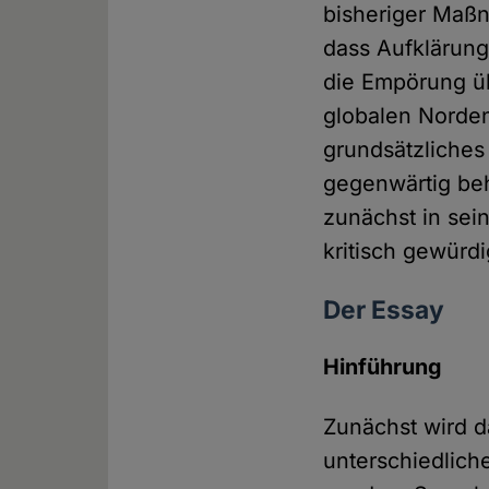
bisheriger Maß
dass Aufklärung
die Empörung 
globalen Norden
grundsätzliches
gegenwärtig beh
zunächst in se
kritisch gewürdi
Der Essay
Hinführung
Zunächst wird d
unterschiedlich