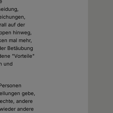
e
neidung,
eichungen,
all auf der
uppen hinweg,
iken mal mehr,
 der Betäubung
ene "Vorteile"
en und
-Personen
tellungen gebe,
rechte, andere
 wieder andere