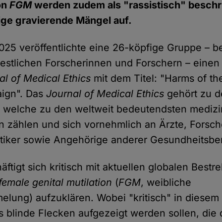
on
FGM
werden zudem als "rassistisch" beschr
ige gravierende Mängel auf.
25 veröffentlichte eine 26-köpfige Gruppe – 
estlichen Forscherinnen und Forschern – einen
al of Medical Ethics
mit dem Titel: "Harms of the
ign". Das
Journal of Medical Ethics
gehört zu d
, welche zu den weltweit bedeutendsten mediz
en zählen und sich vornehmlich an Ärzte, Forsc
tiker sowie Angehörige anderer Gesundheitsber
äftigt sich kritisch mit aktuellen globalen Best
female genital mutilation
(
FGM
, weibliche
melung) aufzuklären. Wobei "kritisch" in dies
s blinde Flecken aufgezeigt werden sollen, die di