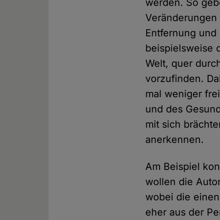
werden. So gebe
Veränderungen 
Entfernung und
beispielsweise 
Welt, quer durc
vorzufinden. Dab
mal weniger fre
und des Gesundh
mit sich brächt
anerkennen.
Am Beispiel kon
wollen die Auto
wobei die einen
eher aus der Pe