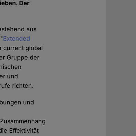
ieben. Der
bestehend aus
 "
Extended
 current global
er Gruppe der
inischen
her und
ufe richten.
rebungen und
em Zusammenhang
e Effektivität