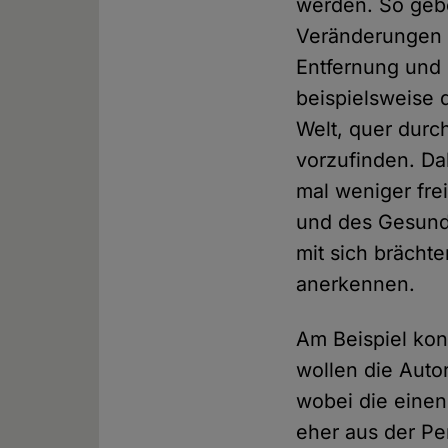
werden. So gebe
Veränderungen 
Entfernung und
beispielsweise 
Welt, quer durc
vorzufinden. Dab
mal weniger fre
und des Gesundh
mit sich brächt
anerkennen.
Am Beispiel kon
wollen die Auto
wobei die einen
eher aus der Pe