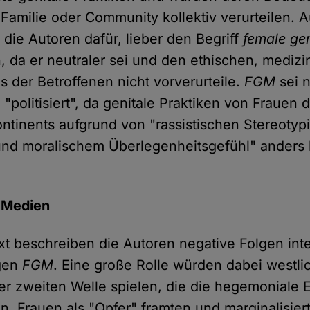
, Familie oder Community kollektiv verurteilen.
 die Autoren dafür, lieber den Begriff
female gen
, da er neutraler sei und den ethischen, mediz
us der Betroffenen nicht vorverurteile.
FGM
sei 
 "politisiert", da genitale Praktiken von Frauen 
ontinents aufgrund von "rassistischen Stereotypi
und moralischem Überlegenheitsgefühl" anders
 Medien
ext beschreiben die Autoren negative Folgen inte
gen
FGM
. Eine große Rolle würden dabei westli
er zweiten Welle spielen, die die hegemoniale 
n, Frauen als "Opfer" framten und marginalisier