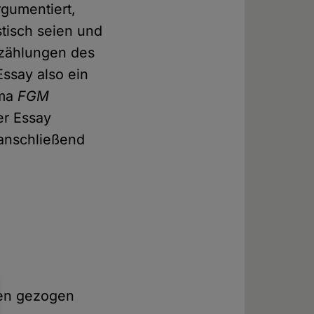
gumentiert,
tisch seien und
rzählungen des
Essay also ein
ema
FGM
er Essay
anschließend
ken gezogen