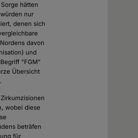
t Sorge hätten
o würden nur
siert, denen sich
vergleichbare
en Nordens davon
isation) und
 Begriff "FGM"
urze Übersicht
.
 Zirkumzisionen
n, wobei diese
ese
üdens beträfen
ung für