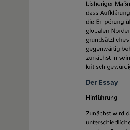
bisheriger Maß
dass Aufklärung
die Empörung 
globalen Norden
grundsätzliches
gegenwärtig beh
zunächst in se
kritisch gewürdi
Der Essay
Hinführung
Zunächst wird d
unterschiedlich