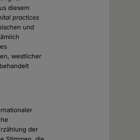
 Aus diesem
ital practices
inischen und
nämlich
des
en, westlicher
 behandelt
rnationaler
che
Erzählung der
te Stimmen, die