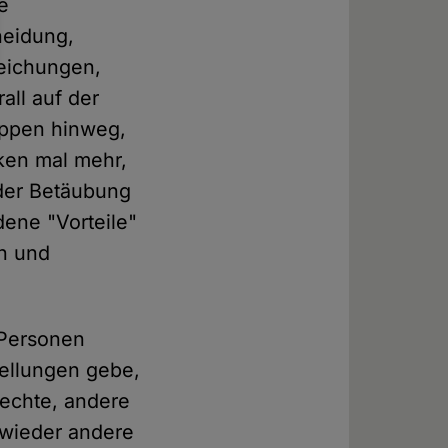
e
neidung,
eichungen,
all auf der
uppen hinweg,
iken mal mehr,
 der Betäubung
ene "Vorteile"
en und
-Personen
tellungen gebe,
rechte, andere
 wieder andere