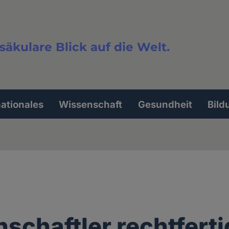
säkulare Blick auf die Welt.
extsuche
nationales
Wissenschaft
Gesundheit
Bild
schaftler rechtfert