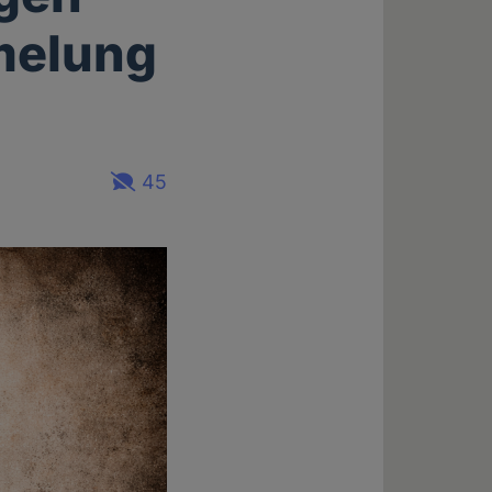
melung
45