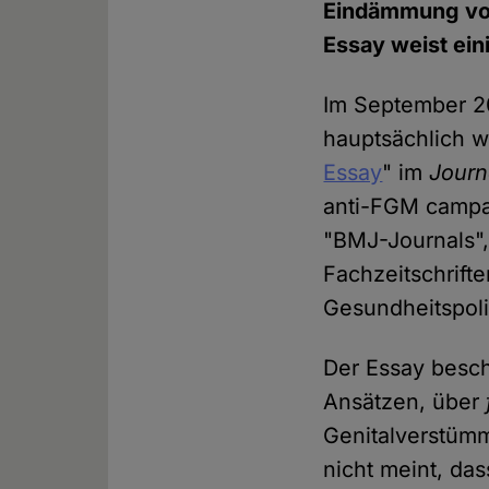
Eindämmung v
Essay weist ein
Im September 20
hauptsächlich w
Essay
" im
Journ
anti-FGM campa
"BMJ-Journals"
Fachzeitschrift
Gesundheitspoli
Der Essay besch
Ansätzen, über
Genitalverstüm
nicht meint, das