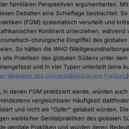
oder familiären Perspektiven argumentierten. Mi
diesen Debatten eine Schieflage beobachtet. S
raktiken (
FGM
) systematisch verurteilt und kriti
afrikanischen Kontinent unterziehen, während 
. kosmetisch-chirurgische Eingriffe) des global
seien. So hätten die
WHO
(Weltgesundheitsorgan
en alle Praktiken des globalen Südens unter dem
engefasst und in vier Typen unterteilt (eine k
der Webseite des Universitätsklinikums Freiburg
)
n, in denen
FGM
praktiziert werde, würden auch
mindestens vergleichbarer Häufigkeit stattfinde
siert und nicht als "Opfer" gelabelt würden. Di
gen weiblicher Genitalpraktiken des globalen S
ste genitale Praktiken und würden deren Bedeut