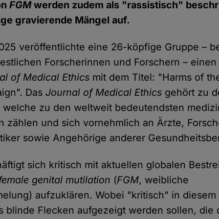
on
FGM
werden zudem als "rassistisch" beschr
ige gravierende Mängel auf.
25 veröffentlichte eine 26-köpfige Gruppe – 
estlichen Forscherinnen und Forschern – einen
al of Medical Ethics
mit dem Titel: "Harms of the
ign". Das
Journal of Medical Ethics
gehört zu d
, welche zu den weltweit bedeutendsten mediz
en zählen und sich vornehmlich an Ärzte, Forsc
tiker sowie Angehörige anderer Gesundheitsber
äftigt sich kritisch mit aktuellen globalen Best
female genital mutilation
(
FGM
, weibliche
melung) aufzuklären. Wobei "kritisch" in dies
s blinde Flecken aufgezeigt werden sollen, die di