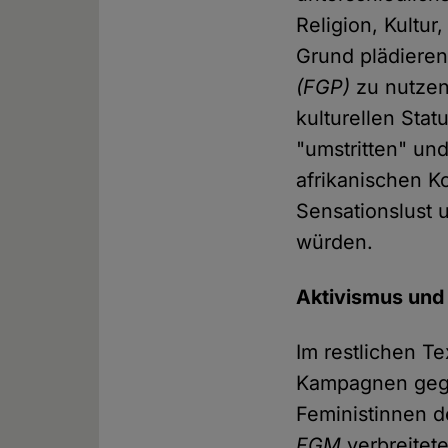
Religion, Kultur
Grund plädieren
(FGP)
zu nutzen
kulturellen Stat
"umstritten" und
afrikanischen K
Sensationslust 
würden.
Aktivismus und
Im restlichen T
Kampagnen ge
Feministinnen d
FGM
verbreitete