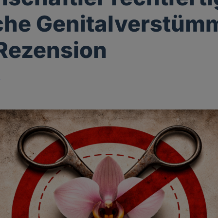
che Genitalverstüm
 Rezension
r