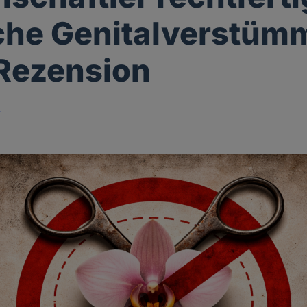
che Genitalverstüm
 Rezension
r