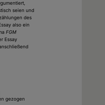
gumentiert,
tisch seien und
rzählungen des
Essay also ein
ema
FGM
er Essay
anschließend
ken gezogen