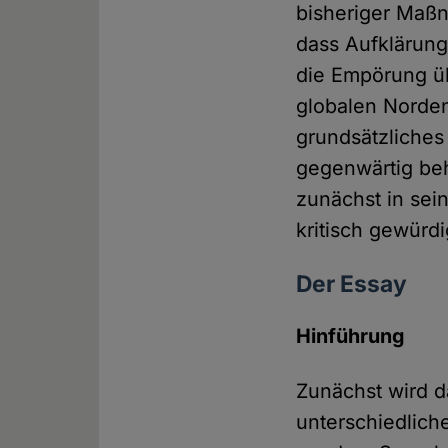
bisheriger Maß
dass Aufklärung
die Empörung 
globalen Norden
grundsätzliches
gegenwärtig beh
zunächst in se
kritisch gewürdi
Der Essay
Hinführung
Zunächst wird d
unterschiedlich