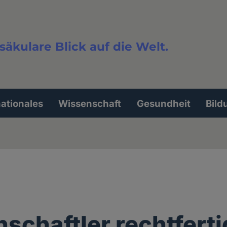
säkulare Blick auf die Welt.
extsuche
nationales
Wissenschaft
Gesundheit
Bild
schaftler rechtfert