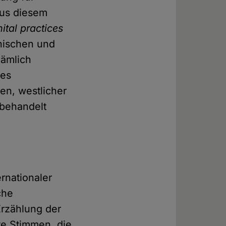
 Aus diesem
ital practices
inischen und
nämlich
des
en, westlicher
 behandelt
rnationaler
che
Erzählung der
te Stimmen, die