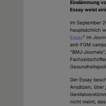
Eindämmung v
Essay weist ein
Im September 20
hauptsächlich w
Essay
" im
Journ
anti-FGM campa
"BMJ-Journals"
Fachzeitschrift
Gesundheitspoli
Der Essay besch
Ansätzen, über
Genitalverstüm
nicht meint, das