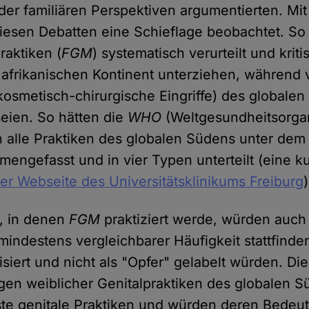
oder familiären Perspektiven argumentierten. Mi
diesen Debatten eine Schieflage beobachtet. S
raktiken (
FGM
) systematisch verurteilt und kriti
afrikanischen Kontinent unterziehen, während 
. kosmetisch-chirurgische Eingriffe) des global
seien. So hätten die
WHO
(Weltgesundheitsorgan
en alle Praktiken des globalen Südens unter dem
engefasst und in vier Typen unterteilt (eine k
der Webseite des Universitätsklinikums Freiburg
)
n, in denen
FGM
praktiziert werde, würden auch
mindestens vergleichbarer Häufigkeit stattfinde
siert und nicht als "Opfer" gelabelt würden. Di
gen weiblicher Genitalpraktiken des globalen S
ste genitale Praktiken und würden deren Bedeut