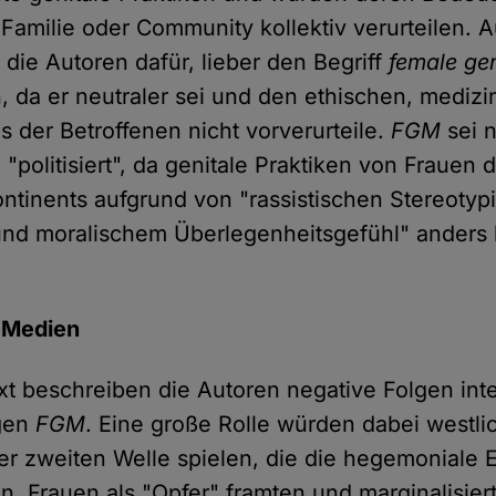
, Familie oder Community kollektiv verurteilen.
 die Autoren dafür, lieber den Begriff
female gen
, da er neutraler sei und den ethischen, mediz
us der Betroffenen nicht vorverurteile.
FGM
sei 
 "politisiert", da genitale Praktiken von Frauen 
ontinents aufgrund von "rassistischen Stereotypi
und moralischem Überlegenheitsgefühl" anders
 Medien
ext beschreiben die Autoren negative Folgen inte
gen
FGM
. Eine große Rolle würden dabei westli
er zweiten Welle spielen, die die hegemoniale 
n, Frauen als "Opfer" framten und marginalisier