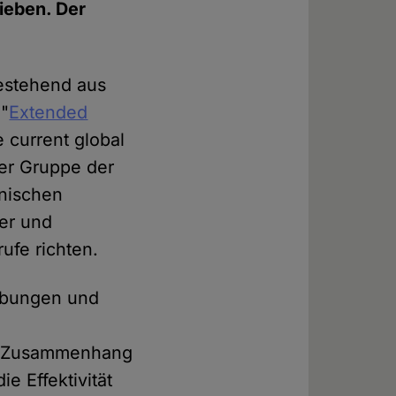
ieben. Der
bestehend aus
 "
Extended
 current global
er Gruppe der
inischen
her und
ufe richten.
rebungen und
em Zusammenhang
e Effektivität