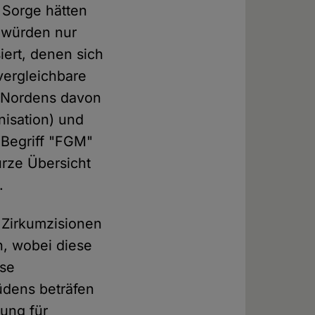
t Sorge hätten
o würden nur
siert, denen sich
vergleichbare
en Nordens davon
isation) und
 Begriff "FGM"
urze Übersicht
.
 Zirkumzisionen
n, wobei diese
ese
üdens beträfen
ung für