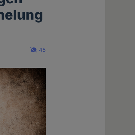
melung
45