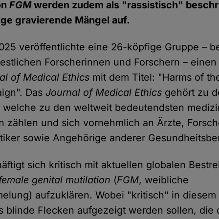
on
FGM
werden zudem als "rassistisch" beschr
ige gravierende Mängel auf.
25 veröffentlichte eine 26-köpfige Gruppe – 
estlichen Forscherinnen und Forschern – einen
al of Medical Ethics
mit dem Titel: "Harms of the
ign". Das
Journal of Medical Ethics
gehört zu d
, welche zu den weltweit bedeutendsten mediz
en zählen und sich vornehmlich an Ärzte, Forsc
tiker sowie Angehörige anderer Gesundheitsber
äftigt sich kritisch mit aktuellen globalen Best
female genital mutilation
(
FGM
, weibliche
melung) aufzuklären. Wobei "kritisch" in dies
s blinde Flecken aufgezeigt werden sollen, die di