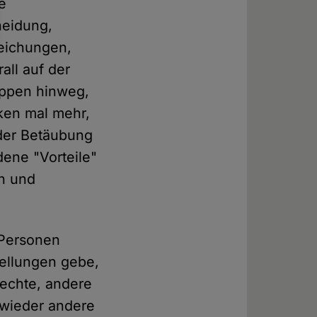
e
neidung,
eichungen,
all auf der
uppen hinweg,
iken mal mehr,
 der Betäubung
ene "Vorteile"
en und
-Personen
tellungen gebe,
rechte, andere
 wieder andere