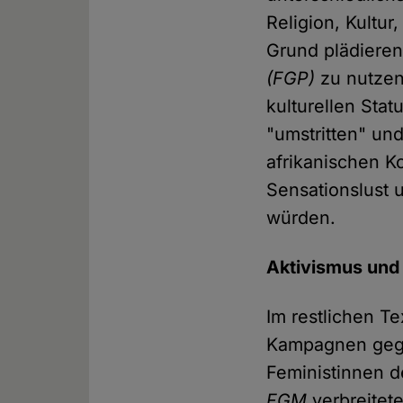
Religion, Kultur
Grund plädieren
(FGP)
zu nutzen
kulturellen Stat
"umstritten" und
afrikanischen K
Sensationslust 
würden.
Aktivismus und
Im restlichen T
Kampagnen ge
Feministinnen d
FGM
verbreitete