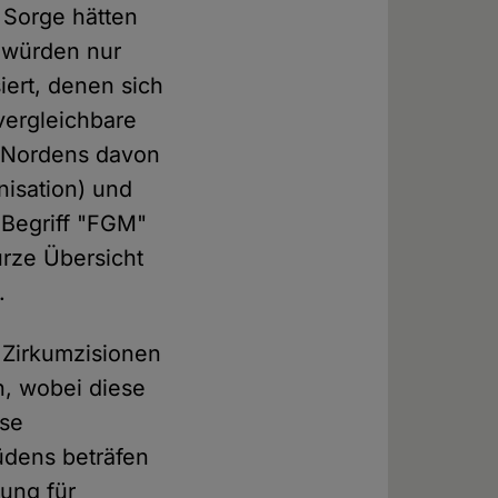
t Sorge hätten
o würden nur
siert, denen sich
vergleichbare
en Nordens davon
isation) und
 Begriff "FGM"
urze Übersicht
.
 Zirkumzisionen
n, wobei diese
ese
üdens beträfen
ung für