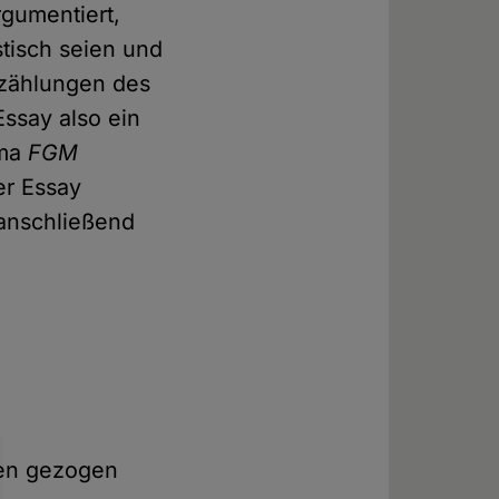
gumentiert,
tisch seien und
rzählungen des
Essay also ein
ema
FGM
er Essay
anschließend
ken gezogen