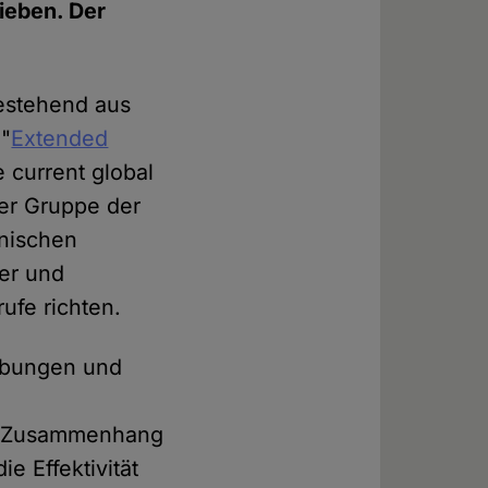
ieben. Der
bestehend aus
 "
Extended
 current global
er Gruppe der
inischen
her und
ufe richten.
rebungen und
em Zusammenhang
e Effektivität