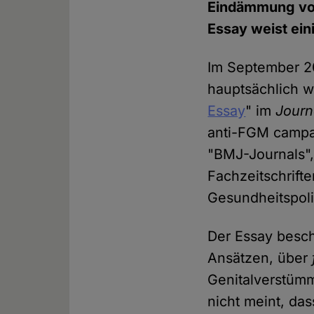
Eindämmung v
Essay weist ein
Im September 20
hauptsächlich w
Essay
" im
Journ
anti-FGM campa
"BMJ-Journals"
Fachzeitschrift
Gesundheitspoli
Der Essay besch
Ansätzen, über
Genitalverstüm
nicht meint, das