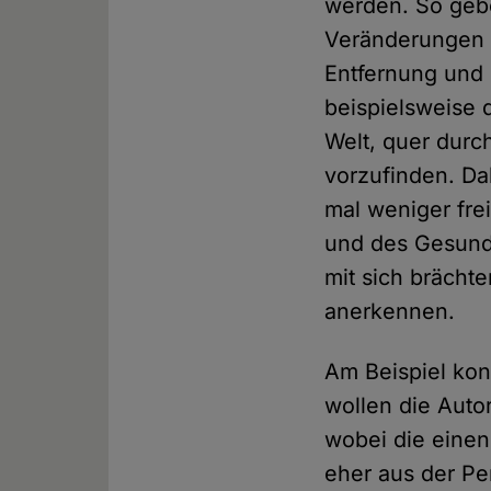
werden. So gebe
Veränderungen 
Entfernung und
beispielsweise 
Welt, quer durc
vorzufinden. Dab
mal weniger fre
und des Gesundh
mit sich brächt
anerkennen.
Am Beispiel kon
wollen die Auto
wobei die einen
eher aus der Pe