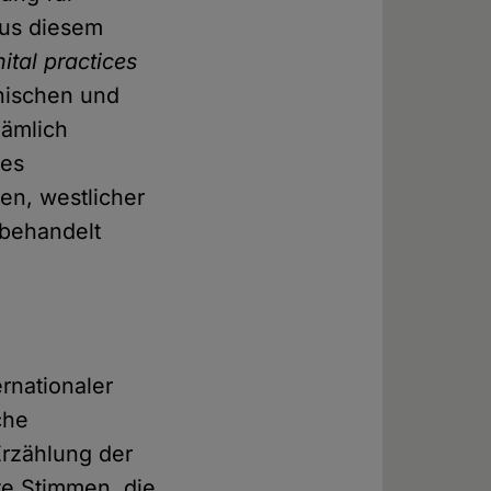
 Aus diesem
ital practices
inischen und
nämlich
des
en, westlicher
 behandelt
rnationaler
che
Erzählung der
te Stimmen, die