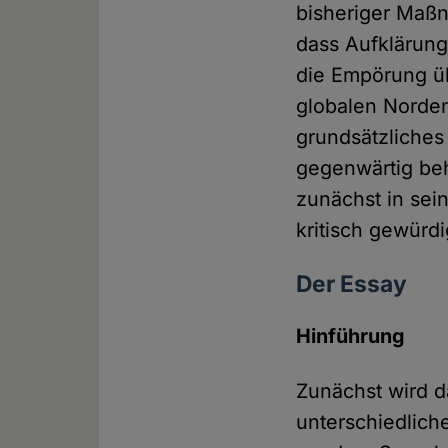
bisheriger Maß
dass Aufklärung
die Empörung 
globalen Norden
grundsätzliches
gegenwärtig beh
zunächst in se
kritisch gewürdi
Der Essay
Hinführung
Zunächst wird d
unterschiedlich