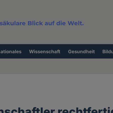
säkulare Blick auf die Welt.
extsuche
nationales
Wissenschaft
Gesundheit
Bild
schaftler rechtfert