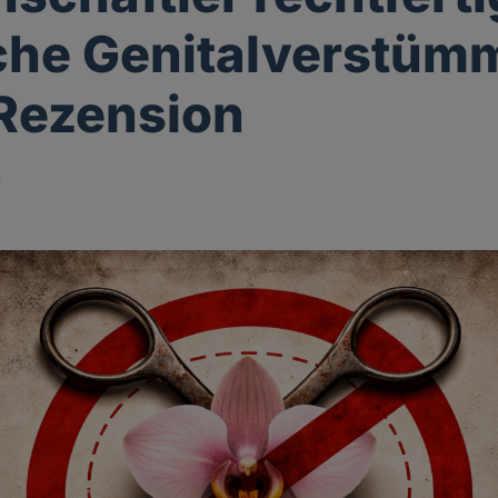
che Genitalverstüm
 Rezension
r