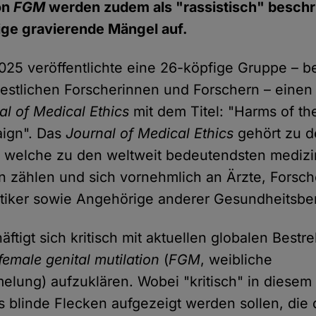
on
FGM
werden zudem als "rassistisch" beschr
ige gravierende Mängel auf.
25 veröffentlichte eine 26-köpfige Gruppe – 
estlichen Forscherinnen und Forschern – einen
al of Medical Ethics
mit dem Titel: "Harms of the
ign". Das
Journal of Medical Ethics
gehört zu d
, welche zu den weltweit bedeutendsten mediz
en zählen und sich vornehmlich an Ärzte, Forsc
tiker sowie Angehörige anderer Gesundheitsber
äftigt sich kritisch mit aktuellen globalen Best
female genital mutilation
(
FGM
, weibliche
melung) aufzuklären. Wobei "kritisch" in dies
s blinde Flecken aufgezeigt werden sollen, die di