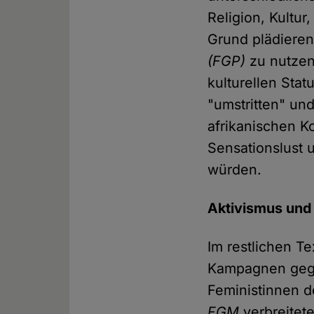
Religion, Kultur
Grund plädieren
(FGP)
zu nutzen
kulturellen Stat
"umstritten" und
afrikanischen K
Sensationslust 
würden.
Aktivismus und
Im restlichen T
Kampagnen ge
Feministinnen d
FGM
verbreitete