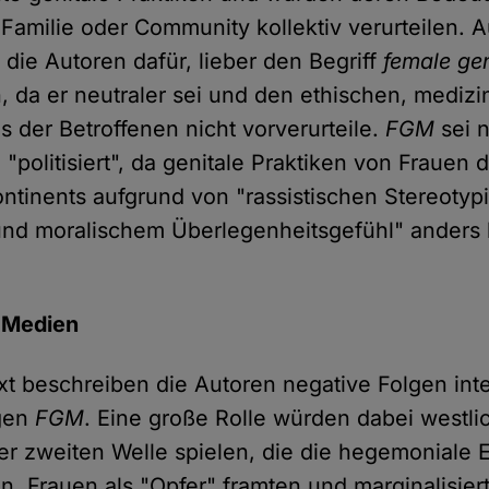
, Familie oder Community kollektiv verurteilen.
 die Autoren dafür, lieber den Begriff
female gen
, da er neutraler sei und den ethischen, mediz
us der Betroffenen nicht vorverurteile.
FGM
sei 
 "politisiert", da genitale Praktiken von Frauen 
ontinents aufgrund von "rassistischen Stereotypi
und moralischem Überlegenheitsgefühl" anders
 Medien
ext beschreiben die Autoren negative Folgen inte
gen
FGM
. Eine große Rolle würden dabei westli
er zweiten Welle spielen, die die hegemoniale 
n, Frauen als "Opfer" framten und marginalisier