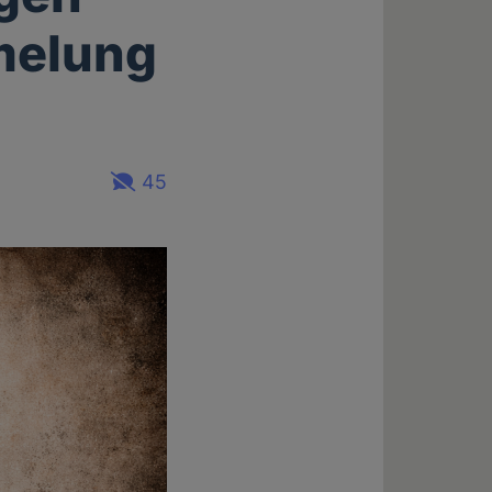
melung
45