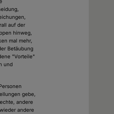
e
neidung,
eichungen,
all auf der
uppen hinweg,
iken mal mehr,
 der Betäubung
ene "Vorteile"
en und
-Personen
tellungen gebe,
rechte, andere
 wieder andere