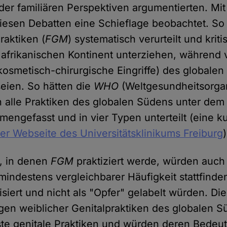
oder familiären Perspektiven argumentierten. Mi
diesen Debatten eine Schieflage beobachtet. S
raktiken (
FGM
) systematisch verurteilt und kriti
afrikanischen Kontinent unterziehen, während 
. kosmetisch-chirurgische Eingriffe) des global
seien. So hätten die
WHO
(Weltgesundheitsorgan
en alle Praktiken des globalen Südens unter dem
engefasst und in vier Typen unterteilt (eine k
der Webseite des Universitätsklinikums Freiburg
)
n, in denen
FGM
praktiziert werde, würden auch
mindestens vergleichbarer Häufigkeit stattfinde
siert und nicht als "Opfer" gelabelt würden. Di
gen weiblicher Genitalpraktiken des globalen S
ste genitale Praktiken und würden deren Bedeut