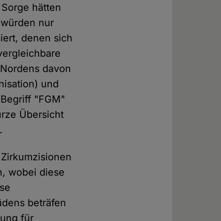
t Sorge hätten
o würden nur
siert, denen sich
vergleichbare
en Nordens davon
isation) und
 Begriff "FGM"
urze Übersicht
.
 Zirkumzisionen
n, wobei diese
ese
üdens beträfen
ung für