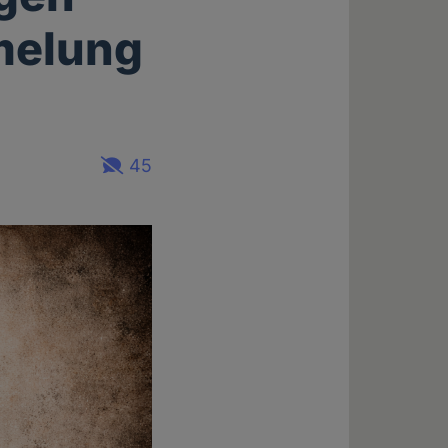
melung
45