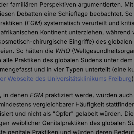
oder familiären Perspektiven argumentierten. Mi
diesen Debatten eine Schieflage beobachtet. S
raktiken (
FGM
) systematisch verurteilt und kriti
afrikanischen Kontinent unterziehen, während 
. kosmetisch-chirurgische Eingriffe) des global
seien. So hätten die
WHO
(Weltgesundheitsorgan
en alle Praktiken des globalen Südens unter dem
engefasst und in vier Typen unterteilt (eine k
der Webseite des Universitätsklinikums Freiburg
)
n, in denen
FGM
praktiziert werde, würden auch
mindestens vergleichbarer Häufigkeit stattfinde
siert und nicht als "Opfer" gelabelt würden. Di
gen weiblicher Genitalpraktiken des globalen S
ste genitale Praktiken und würden deren Bedeut