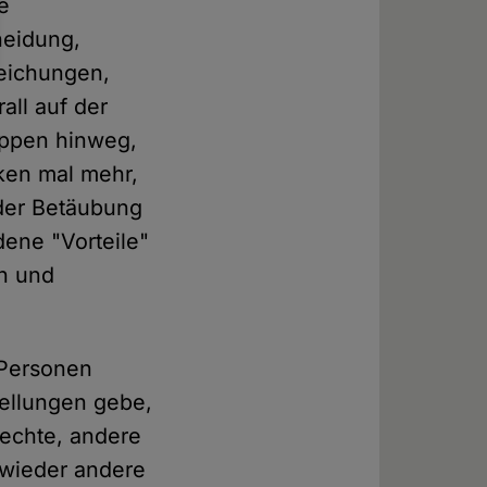
e
neidung,
eichungen,
all auf der
uppen hinweg,
iken mal mehr,
 der Betäubung
ene "Vorteile"
en und
-Personen
tellungen gebe,
rechte, andere
 wieder andere