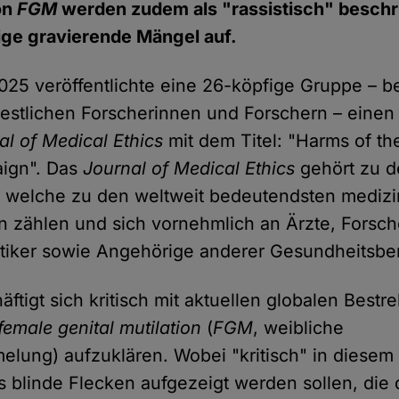
on
FGM
werden zudem als "rassistisch" beschr
ige gravierende Mängel auf.
25 veröffentlichte eine 26-köpfige Gruppe – 
estlichen Forscherinnen und Forschern – einen
al of Medical Ethics
mit dem Titel: "Harms of the
ign". Das
Journal of Medical Ethics
gehört zu d
, welche zu den weltweit bedeutendsten mediz
en zählen und sich vornehmlich an Ärzte, Forsc
tiker sowie Angehörige anderer Gesundheitsber
äftigt sich kritisch mit aktuellen globalen Best
female genital mutilation
(
FGM
, weibliche
melung) aufzuklären. Wobei "kritisch" in dies
s blinde Flecken aufgezeigt werden sollen, die di