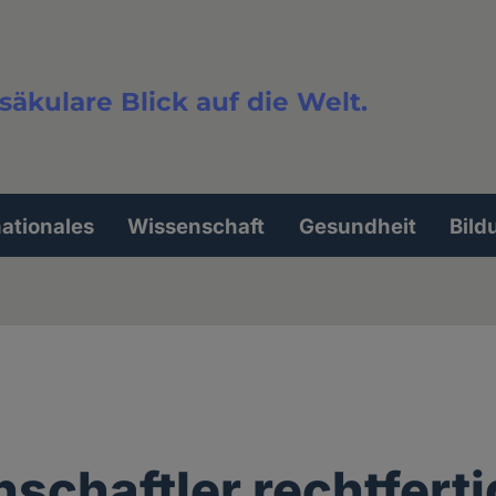
säkulare Blick auf die Welt.
extsuche
nationales
Wissenschaft
Gesundheit
Bild
schaftler rechtfert