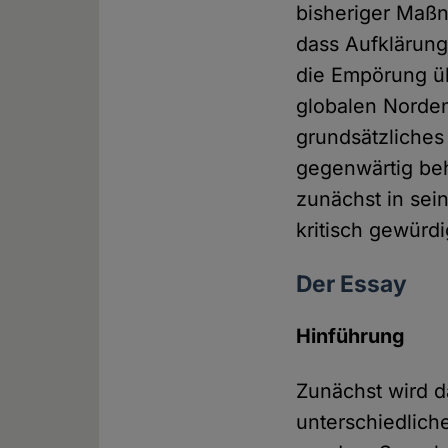
bisheriger Maß
dass Aufklärung
die Empörung 
globalen Norden
grundsätzliches
gegenwärtig beh
zunächst in se
kritisch gewürdi
Der Essay
Hinführung
Zunächst wird d
unterschiedlich