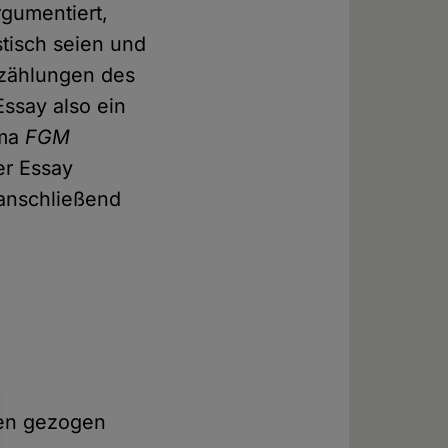
gumentiert,
tisch seien und
rzählungen des
Essay also ein
ema
FGM
er Essay
anschließend
ken gezogen