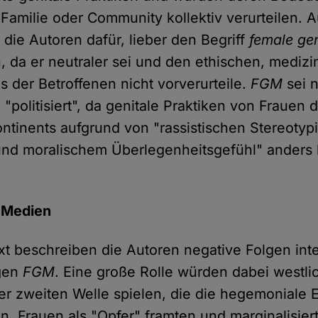
, Familie oder Community kollektiv verurteilen.
 die Autoren dafür, lieber den Begriff
female gen
, da er neutraler sei und den ethischen, mediz
us der Betroffenen nicht vorverurteile.
FGM
sei 
 "politisiert", da genitale Praktiken von Frauen 
ontinents aufgrund von "rassistischen Stereotypi
und moralischem Überlegenheitsgefühl" anders
 Medien
ext beschreiben die Autoren negative Folgen inte
gen
FGM
. Eine große Rolle würden dabei westli
er zweiten Welle spielen, die die hegemoniale 
n, Frauen als "Opfer" framten und marginalisier