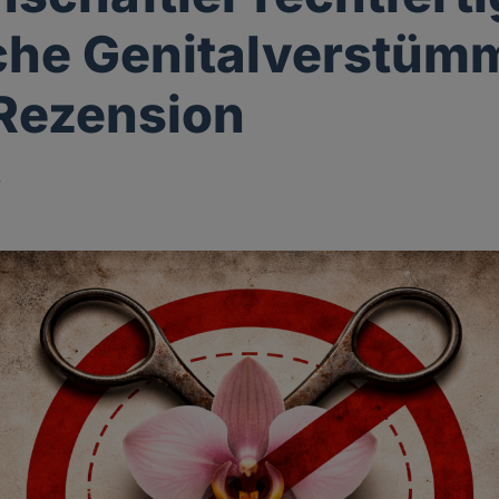
che Genitalverstüm
 Rezension
r