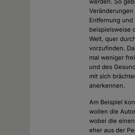
werden. So gebe
Veränderungen 
Entfernung und
beispielsweise 
Welt, quer durc
vorzufinden. Dab
mal weniger fre
und des Gesundh
mit sich brächt
anerkennen.
Am Beispiel kon
wollen die Auto
wobei die einen
eher aus der Pe