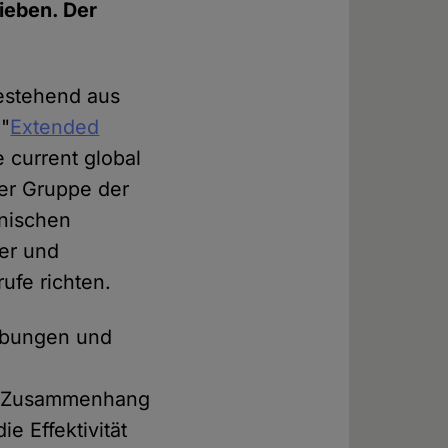
ieben. Der
bestehend aus
 "
Extended
 current global
er Gruppe der
inischen
her und
ufe richten.
rebungen und
em Zusammenhang
e Effektivität