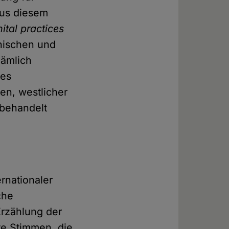
 Aus diesem
ital practices
inischen und
nämlich
des
en, westlicher
 behandelt
rnationaler
che
Erzählung der
te Stimmen, die