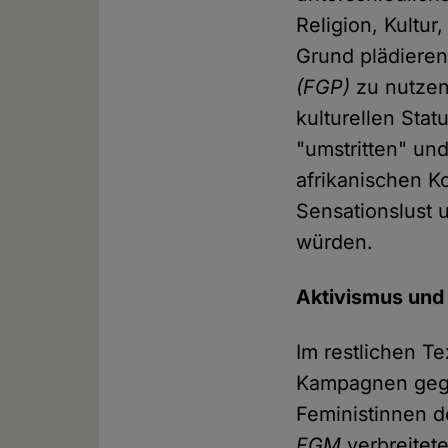
Religion, Kultur
Grund plädieren
(FGP)
zu nutzen
kulturellen Stat
"umstritten" und
afrikanischen K
Sensationslust 
würden.
Aktivismus und
Im restlichen T
Kampagnen ge
Feministinnen d
FGM
verbreitete