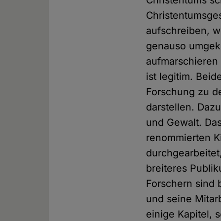
Christentums sc
Christentumsges
aufschreiben, w
genauso umgekeh
aufmarschieren 
ist legitim. Bei
Forschung zu d
darstellen. Daz
und Gewalt. Das
renommierten Ki
durchgearbeitet
breiteres Publik
Forschern sind 
und seine Mitar
einige Kapitel,