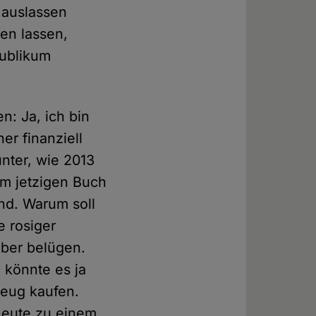
 auslassen
en lassen,
Publikum
n: Ja, ich bin
er finanziell
unter, wie 2013
m jetzigen Buch
nd. Warum soll
e rosiger
elber belügen.
 könnte es ja
Zeug kaufen.
Leute zu einem