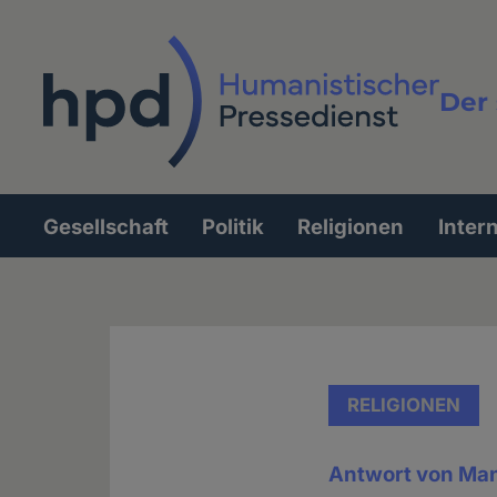
Direkt
zum
Inhalt
Der 
Vollt
Gesellschaft
Politik
Religionen
Inter
Hauptnavigation
RELIGIONEN
Antwort von Man