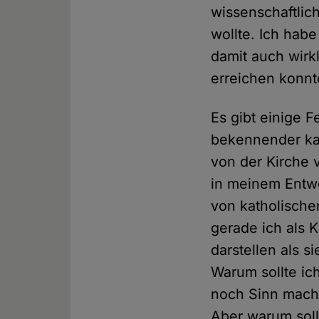
wissenschaftlic
wollte. Ich hab
damit auch wirkl
erreichen konnt
Es gibt einige F
bekennender kat
von der Kirche v
in meinem Entw
von katholische
gerade ich als K
darstellen als s
Warum sollte ic
noch Sinn mach
Aber warum soll