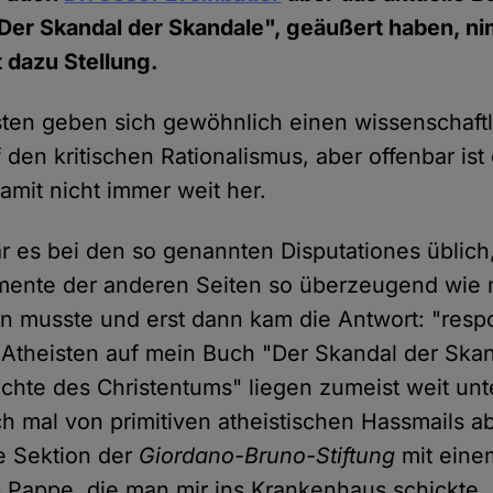
"Der Skandal der Skandale", geäußert haben, n
t dazu Stellung.
ten geben sich gewöhnlich einen wissenschaftl
 den kritischen Rationalismus, aber offenbar ist
amit nicht immer weit her.
war es bei den so genannten Disputationes üblic
umente der anderen Seiten so überzeugend wie 
 musste und erst dann kam die Antwort: "resp
Atheisten auf mein Buch "Der Skandal der Skan
hte des Christentums" liegen zumeist weit unt
h mal von primitiven atheistischen Hassmails a
e Sektion der
Giordano-Bruno-Stiftung
mit eine
 Pappe, die man mir ins Krankenhaus schickte. 