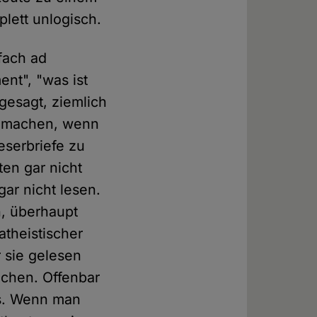
plett unlogisch.
fach ad
nt", "was ist
 gesagt, ziemlich
er machen, wenn
eserbriefe zu
en gar nicht
gar nicht lesen.
n, überhaupt
atheistischer
r sie gelesen
achen. Offenbar
us. Wenn man