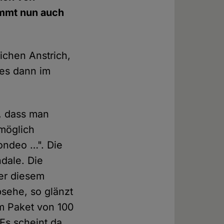
immt nun auch
ichen Anstrich,
 es dann im
h, dass man
möglich
ondeo …". Die
dale. Die
er diesem
bsehe, so glänzt
m Paket von 100
Es scheint da