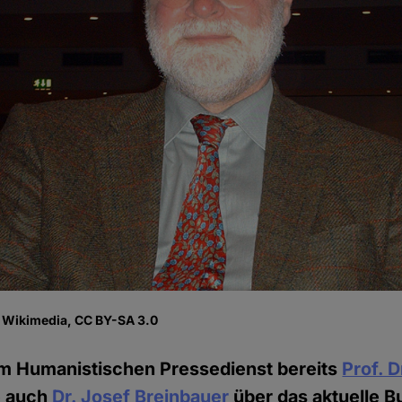
, Wikimedia, CC BY-SA 3.0
m Humanistischen Pressedienst bereits
Prof. D
 auch
Dr. Josef Breinbauer
über das aktuelle B