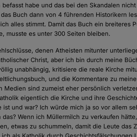
h befasst habe und das bei den Skandalen nicht
e das Buch dann von 4 führenden Historikern les
ich alles stimmt. Damit das Buch ein breiteres 
e, musste es unter 300 Seiten bleiben.
ehlschlüsse, denen Atheisten mitunter unterliege
holischer Christ, aber ich bin durch meine Büch
öllig unabhängig, kritisiere die reale Kirche mit
eltlichungsbuch, und die Kommentare zu meine
n Medien sind zumeist eher persönlich verletze
atholik eigentlich die Kirche und ihre Geschicht
ie ist und war? Ich würde mich ja so vor allem s
h das? Wenn ich Müllermilch zu verkaufen hätte,
en, etwas zu schummeln, damit die Leute das 
 ich als Katholik durch Geschichtsfälschungen 