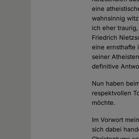
eine atheistis
wahnsinnig witzi
ich eher traurig
Friedrich Nietz
eine ernsthafte i
seiner Atheist
definitive Antwo
Nun haben bei
respektvollen T
möchte.
Im Vorwort mein
sich dabei hand