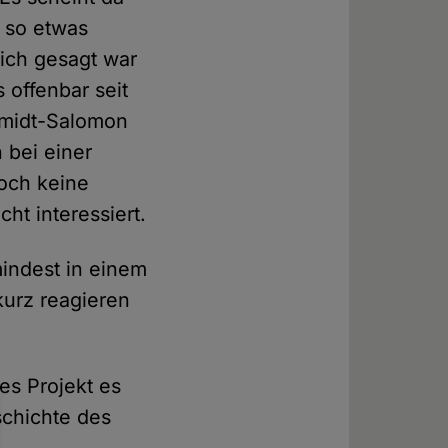
 so etwas
lich gesagt war
s offenbar seit
chmidt-Salomon
n bei einer
och keine
ht interessiert.
indest in einem
kurz reagieren
es Projekt es
schichte des