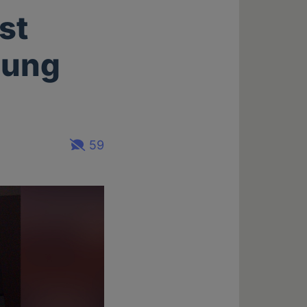
st
hung
59