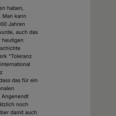
hen haben,
t. Man kann
000 Jahren
wurde, auch das
er heutigen
schichte
erk "Toleranz
nternational
tz
dass das für ein
ionalen
ld Angenendt
ätzlich noch
elber damit auch