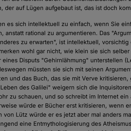
, der auf Lügen aufgebaut ist, das ist doch kom
n es sich intellektuell zu einfach, wenn Sie ein
 anstatt rational zu argumentieren. Das "Argume
deres zu erwarten", ist intellektuell, vorsichtig
e merken wohl gar nicht, wie klein sie sich selb
 eines Disputs "Gehirnlähmung" unterstellen (L
eswegen müssten sie sich mit seinen Argument
n und das Buch, das sie mit Verve kritisieren, 
"Leben des Galilei" weigern sich die Inquisitore
hr zu schauen, und so schreibt im Internet ein 
rweise würde er Bücher erst kritisieren, wenn e
 von Lütz würde er es jetzt aber mal anders m
ringend eine Entmythologisierung des Atheism