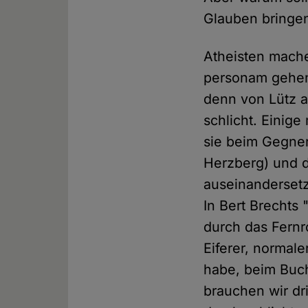
Glauben bringen
Atheisten mache
personam gehen,
denn von Lütz an
schlicht. Einig
sie beim Gegner
Herzberg) und d
auseinandersetze
In Bert Brechts 
durch das Fernro
Eiferer, normale
habe, beim Buch
brauchen wir d