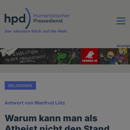
Direkt
zum
Inhalt
Menu
Der säkulare Blick auf die Welt.
Anzeige
Advertising
vor
Inhalt
RELIGIONEN
Antwort von Manfred Lütz
Warum kann man als
Atheist nicht den Stand