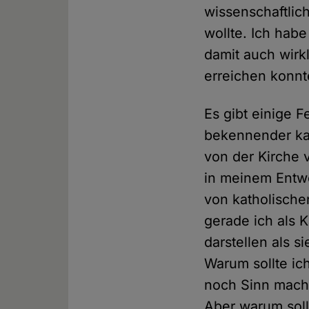
wissenschaftlic
wollte. Ich hab
damit auch wirkl
erreichen konnt
Es gibt einige F
bekennender kat
von der Kirche v
in meinem Entw
von katholische
gerade ich als K
darstellen als s
Warum sollte ic
noch Sinn mach
Aber warum soll