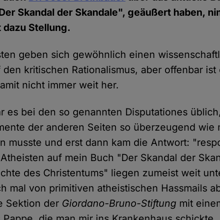
"Der Skandal der Skandale", geäußert haben, n
t dazu Stellung.
ten geben sich gewöhnlich einen wissenschaftl
 den kritischen Rationalismus, aber offenbar ist
amit nicht immer weit her.
war es bei den so genannten Disputationes üblic
umente der anderen Seiten so überzeugend wie 
 musste und erst dann kam die Antwort: "resp
Atheisten auf mein Buch "Der Skandal der Skan
hte des Christentums" liegen zumeist weit unt
h mal von primitiven atheistischen Hassmails a
e Sektion der
Giordano-Bruno-Stiftung
mit eine
 Pappe, die man mir ins Krankenhaus schickte. 