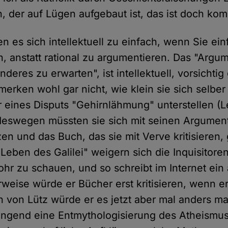
, der auf Lügen aufgebaut ist, das ist doch kom
n es sich intellektuell zu einfach, wenn Sie ein
 anstatt rational zu argumentieren. Das "Argume
deres zu erwarten", ist intellektuell, vorsichtig
e merken wohl gar nicht, wie klein sie sich selb
 eines Disputs "Gehirnlähmung" unterstellen (L
eswegen müssten sie sich mit seinen Argument
n und das Buch, das sie mit Verve kritisieren, 
"Leben des Galilei" weigern sich die Inquisitore
hr zu schauen, und so schreibt im Internet ein 
rweise würde er Bücher erst kritisieren, wenn e
 von Lütz würde er es jetzt aber mal anders m
ringend eine Entmythologisierung des Atheism