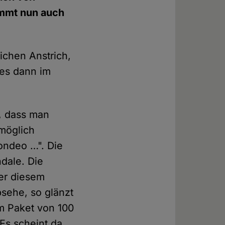
immt nun auch
ichen Anstrich,
 es dann im
h, dass man
möglich
ondeo …". Die
dale. Die
er diesem
bsehe, so glänzt
m Paket von 100
Es scheint da