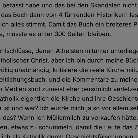
h befasst habe und das bei den Skandalen nicht
e das Buch dann von 4 führenden Historikern les
ich alles stimmt. Damit das Buch ein breiteres 
e, musste es unter 300 Seiten bleiben.
ehlschlüsse, denen Atheisten mitunter unterliege
holischer Christ, aber ich bin durch meine Büch
öllig unabhängig, kritisiere die reale Kirche mit
eltlichungsbuch, und die Kommentare zu meine
n Medien sind zumeist eher persönlich verletze
atholik eigentlich die Kirche und ihre Geschicht
ie ist und war? Ich würde mich ja so vor allem s
h das? Wenn ich Müllermilch zu verkaufen hätte,
en, etwas zu schummeln, damit die Leute das 
 ich als Katholik durch Geschichtsfälschungen 