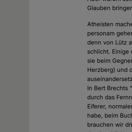
Glauben bringen
Atheisten mache
personam gehen,
denn von Lütz an
schlicht. Einig
sie beim Gegner
Herzberg) und d
auseinandersetze
In Bert Brechts 
durch das Fernro
Eiferer, normale
habe, beim Buch
brauchen wir d