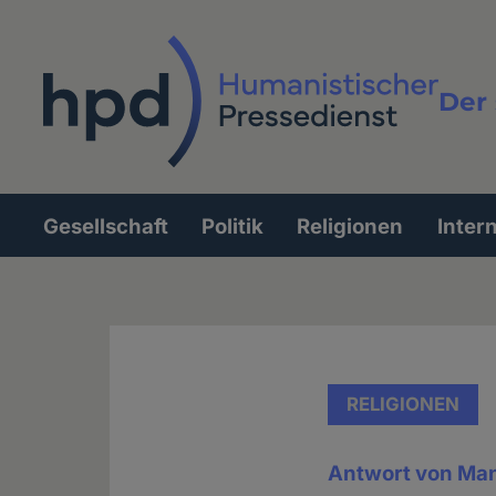
Direkt
zum
Inhalt
Der 
Vollt
Gesellschaft
Politik
Religionen
Inter
Hauptnavigation
RELIGIONEN
Antwort von Man