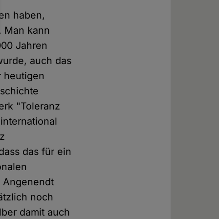
hen haben,
t. Man kann
000 Jahren
wurde, auch das
er heutigen
schichte
erk "Toleranz
nternational
tz
dass das für ein
ionalen
ld Angenendt
ätzlich noch
elber damit auch