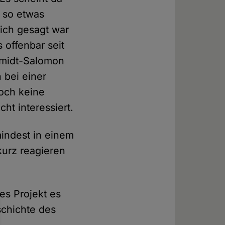
 so etwas
lich gesagt war
s offenbar seit
chmidt-Salomon
n bei einer
och keine
ht interessiert.
indest in einem
kurz reagieren
es Projekt es
schichte des