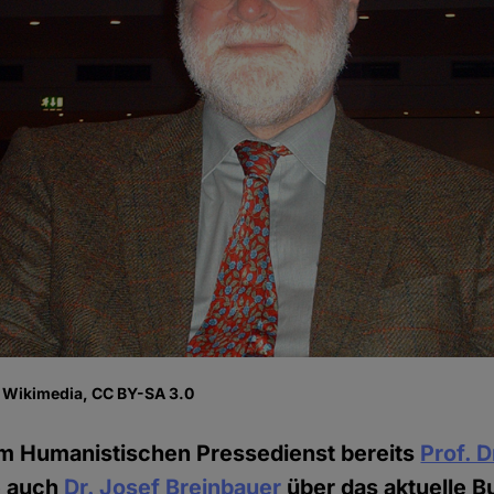
, Wikimedia, CC BY-SA 3.0
m Humanistischen Pressedienst bereits
Prof. D
 auch
Dr. Josef Breinbauer
über das aktuelle B