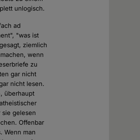
plett unlogisch.
fach ad
nt", "was ist
 gesagt, ziemlich
er machen, wenn
eserbriefe zu
en gar nicht
gar nicht lesen.
n, überhaupt
atheistischer
r sie gelesen
achen. Offenbar
us. Wenn man