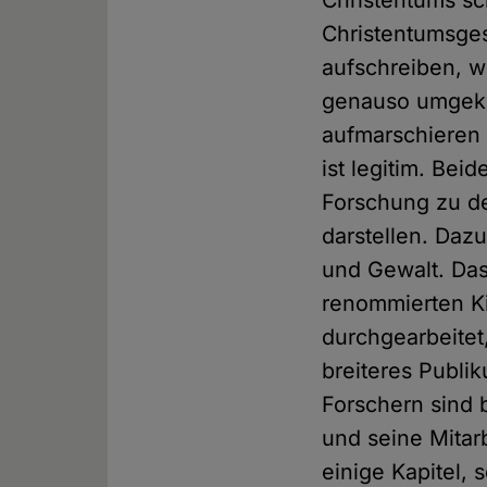
Christentums sc
Christentumsges
aufschreiben, w
genauso umgekeh
aufmarschieren 
ist legitim. Bei
Forschung zu d
darstellen. Daz
und Gewalt. Das
renommierten Ki
durchgearbeitet
breiteres Publik
Forschern sind 
und seine Mitar
einige Kapitel,