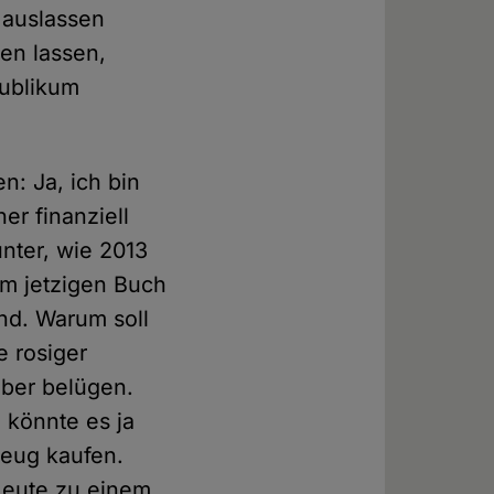
 auslassen
en lassen,
Publikum
n: Ja, ich bin
er finanziell
unter, wie 2013
m jetzigen Buch
nd. Warum soll
e rosiger
elber belügen.
 könnte es ja
Zeug kaufen.
Leute zu einem