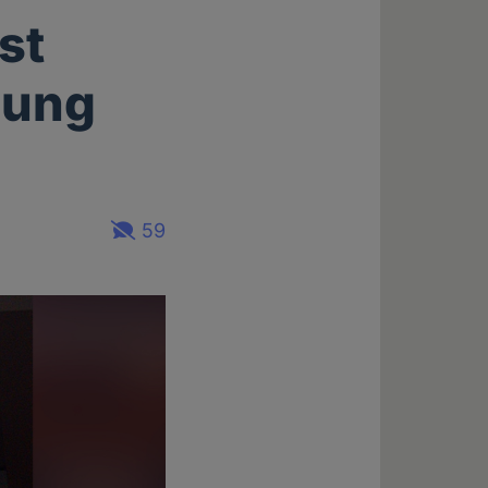
st
hung
59