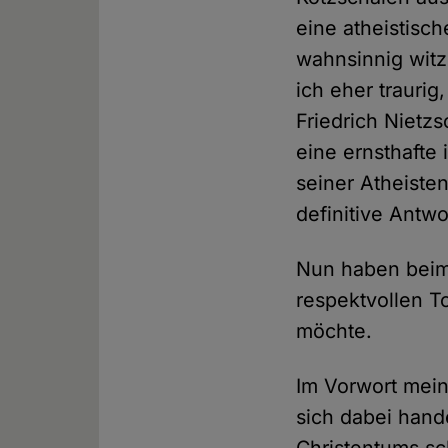
eine atheistis
wahnsinnig witzi
ich eher traurig
Friedrich Nietz
eine ernsthafte i
seiner Atheist
definitive Antwo
Nun haben bei
respektvollen T
möchte.
Im Vorwort mein
sich dabei hand