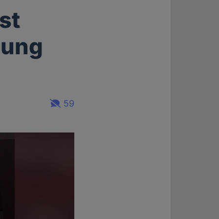
st
hung
59