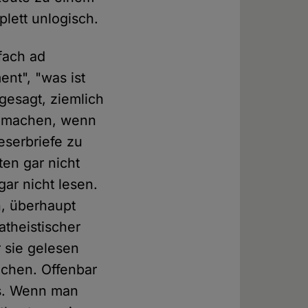
plett unlogisch.
fach ad
nt", "was ist
 gesagt, ziemlich
er machen, wenn
eserbriefe zu
en gar nicht
gar nicht lesen.
n, überhaupt
atheistischer
r sie gelesen
achen. Offenbar
us. Wenn man