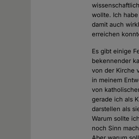
wissenschaftlic
wollte. Ich hab
damit auch wirkl
erreichen konnt
Es gibt einige F
bekennender kat
von der Kirche v
in meinem Entw
von katholische
gerade ich als K
darstellen als s
Warum sollte ic
noch Sinn mach
Aber warum soll