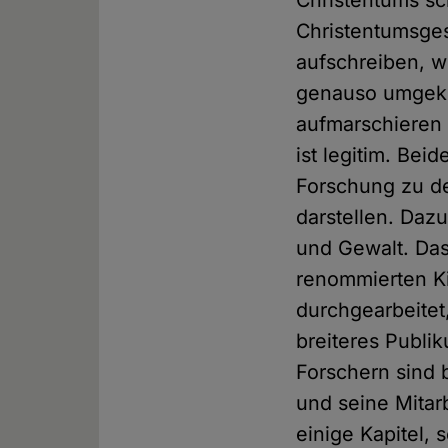
Christentums sc
Christentumsges
aufschreiben, w
genauso umgekeh
aufmarschieren 
ist legitim. Bei
Forschung zu d
darstellen. Daz
und Gewalt. Das
renommierten Ki
durchgearbeitet
breiteres Publik
Forschern sind 
und seine Mitar
einige Kapitel,