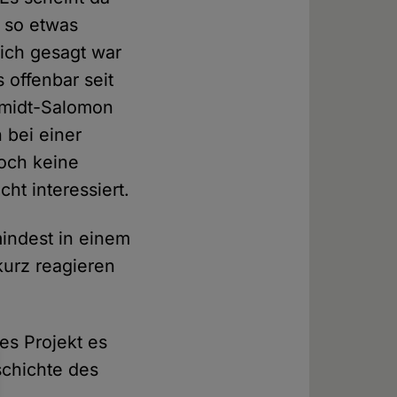
 so etwas
lich gesagt war
s offenbar seit
chmidt-Salomon
n bei einer
och keine
ht interessiert.
indest in einem
kurz reagieren
es Projekt es
schichte des