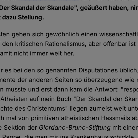
"Der Skandal der Skandale", geäußert haben, n
t dazu Stellung.
ten geben sich gewöhnlich einen wissenschaftl
 den kritischen Rationalismus, aber offenbar ist
amit nicht immer weit her.
war es bei den so genannten Disputationes üblic
umente der anderen Seiten so überzeugend wie 
 musste und erst dann kam die Antwort: "resp
Atheisten auf mein Buch "Der Skandal der Skan
hte des Christentums" liegen zumeist weit unt
h mal von primitiven atheistischen Hassmails a
e Sektion der
Giordano-Bruno-Stiftung
mit eine
 Pappe, die man mir ins Krankenhaus schickte. 