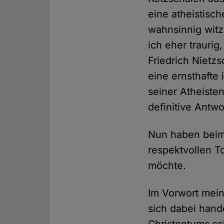
eine atheistis
wahnsinnig witzi
ich eher traurig
Friedrich Nietz
eine ernsthafte i
seiner Atheist
definitive Antwo
Nun haben bei
respektvollen T
möchte.
Im Vorwort mein
sich dabei hand