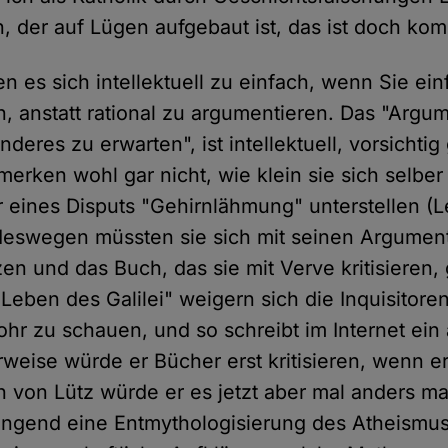
, der auf Lügen aufgebaut ist, das ist doch kom
n es sich intellektuell zu einfach, wenn Sie ein
 anstatt rational zu argumentieren. Das "Argume
deres zu erwarten", ist intellektuell, vorsichtig
e merken wohl gar nicht, wie klein sie sich selb
 eines Disputs "Gehirnlähmung" unterstellen (L
eswegen müssten sie sich mit seinen Argument
n und das Buch, das sie mit Verve kritisieren, 
"Leben des Galilei" weigern sich die Inquisitore
hr zu schauen, und so schreibt im Internet ein 
rweise würde er Bücher erst kritisieren, wenn e
 von Lütz würde er es jetzt aber mal anders m
ringend eine Entmythologisierung des Atheism