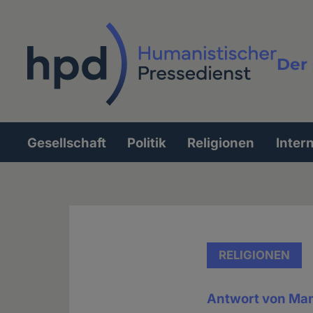
Direkt
zum
Inhalt
Der 
Vollt
Gesellschaft
Politik
Religionen
Inter
Hauptnavigation
RELIGIONEN
Antwort von Man