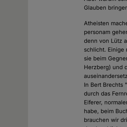
Glauben bringen
Atheisten mache
personam gehen,
denn von Lütz an
schlicht. Einig
sie beim Gegner
Herzberg) und d
auseinandersetze
In Bert Brechts 
durch das Fernro
Eiferer, normale
habe, beim Buch
brauchen wir d