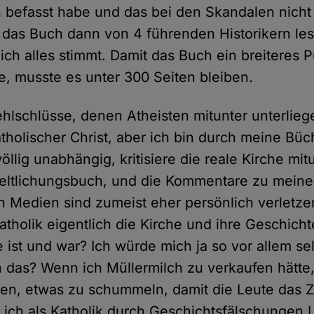
h befasst habe und das bei den Skandalen nicht
e das Buch dann von 4 führenden Historikern les
ich alles stimmt. Damit das Buch ein breiteres 
e, musste es unter 300 Seiten bleiben.
ehlschlüsse, denen Atheisten mitunter unterliege
holischer Christ, aber ich bin durch meine Büch
öllig unabhängig, kritisiere die reale Kirche mit
eltlichungsbuch, und die Kommentare zu meine
n Medien sind zumeist eher persönlich verletze
atholik eigentlich die Kirche und ihre Geschicht
ie ist und war? Ich würde mich ja so vor allem s
h das? Wenn ich Müllermilch zu verkaufen hätte,
en, etwas zu schummeln, damit die Leute das 
 ich als Katholik durch Geschichtsfälschungen 