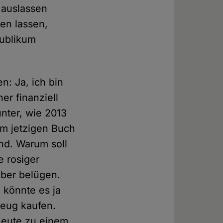
 auslassen
en lassen,
Publikum
n: Ja, ich bin
er finanziell
unter, wie 2013
m jetzigen Buch
nd. Warum soll
e rosiger
elber belügen.
 könnte es ja
Zeug kaufen.
Leute zu einem