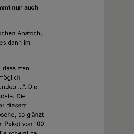
immt nun auch
ichen Anstrich,
 es dann im
h, dass man
möglich
ondeo …". Die
dale. Die
er diesem
bsehe, so glänzt
m Paket von 100
Es scheint da