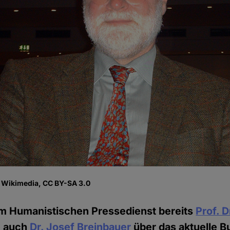
, Wikimedia, CC BY-SA 3.0
m Humanistischen Pressedienst bereits
Prof. D
 auch
Dr. Josef Breinbauer
über das aktuelle B