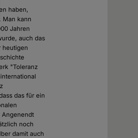
hen haben,
t. Man kann
000 Jahren
wurde, auch das
er heutigen
schichte
erk "Toleranz
nternational
tz
dass das für ein
ionalen
ld Angenendt
ätzlich noch
elber damit auch