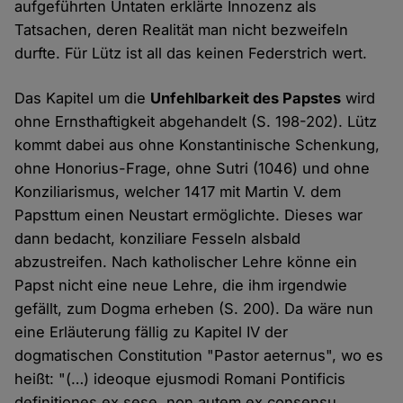
aufgeführten Untaten erklärte Innozenz als
Tatsachen, deren Realität man nicht bezweifeln
durfte. Für Lütz ist all das keinen Federstrich wert.
Das Kapitel um die
Unfehlbarkeit des Papstes
wird
ohne Ernsthaftigkeit abgehandelt (S. 198-202). Lütz
kommt dabei aus ohne Konstantinische Schenkung,
ohne Honorius-Frage, ohne Sutri (1046) und ohne
Konziliarismus, welcher 1417 mit Martin V. dem
Papsttum einen Neustart ermöglichte. Dieses war
dann bedacht, konziliare Fesseln alsbald
abzustreifen. Nach katholischer Lehre könne ein
Papst nicht eine neue Lehre, die ihm irgendwie
gefällt, zum Dogma erheben (S. 200). Da wäre nun
eine Erläuterung fällig zu Kapitel IV der
dogmatischen Constitution "Pastor aeternus", wo es
heißt: "(…) ideoque ejusmodi Romani Pontificis
definitiones ex sese, non autem ex consensu