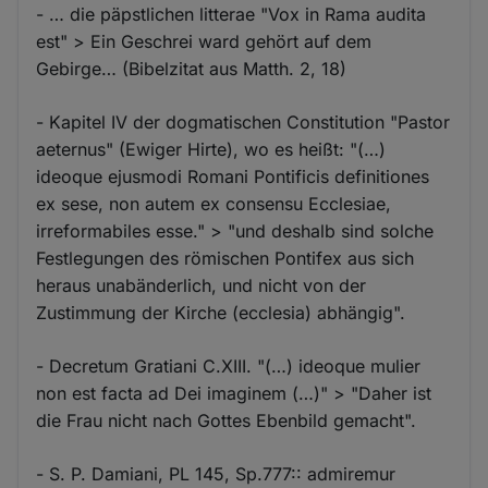
- … die päpstlichen litterae "Vox in Rama audita
est" > Ein Geschrei ward gehört auf dem
Gebirge… (Bibelzitat aus Matth. 2, 18)
- Kapitel IV der dogmatischen Constitution "Pastor
aeternus" (Ewiger Hirte), wo es heißt: "(…)
ideoque ejusmodi Romani Pontificis definitiones
ex sese, non autem ex consensu Ecclesiae,
irreformabiles esse." > "und deshalb sind solche
Festlegungen des römischen Pontifex aus sich
heraus unabänderlich, und nicht von der
Zustimmung der Kirche (ecclesia) abhängig".
- Decretum Gratiani C.XIII. "(…) ideoque mulier
non est facta ad Dei imaginem (…)" > "Daher ist
die Frau nicht nach Gottes Ebenbild gemacht".
- S. P. Damiani, PL 145, Sp.777:: admiremur