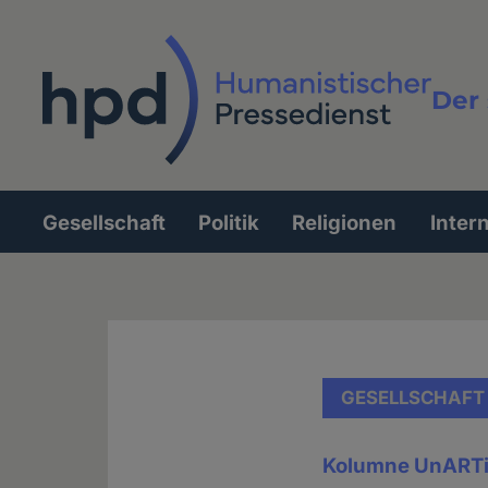
Direkt
zum
Inhalt
Der 
Vollt
Gesellschaft
Politik
Religionen
Inter
Hauptnavigation
GESELLSCHAFT
Kolumne UnART