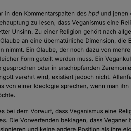
 war in den Kommentarspalten des
hpd
und jenen 
Behauptung zu lesen, dass Veganismus eine Relig
etter Unsinn. Zu einer Religion gehört nach all
 Glaube an eine übernatürliche Dimension, die E
ben nimmt. Ein Glaube, der noch dazu von meh
leicher Form geteilt werden muss. Ein Vegankul
gesprochen oder in erschöpfenden Zeremonien
gott verehrt wird, existiert jedoch nicht. Allen
s von einer Ideologie sprechen, wenn man ihn
öchte.
 es bei dem Vorwurf, dass Veganismus eine Relig
s. Die Vorwerfenden beklagen, dass Veganer b
sionieren und keine andere Position als ihre ei