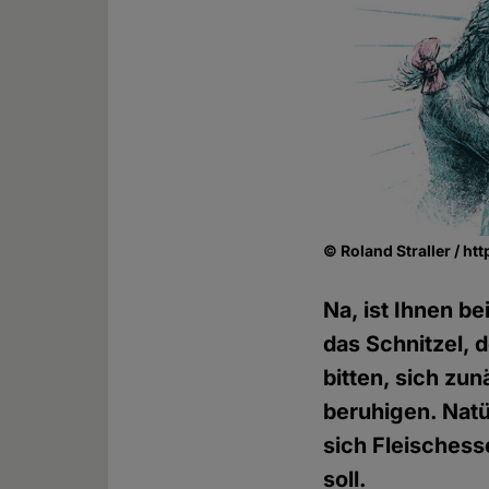
© Roland Straller / ht
Na, ist Ihnen b
das Schnitzel, 
bitten, sich z
beruhigen. Natü
sich Fleischess
soll.