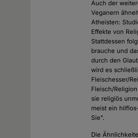
Auch der weite
Veganern ähnelt
Atheisten: Stud
Effekte von Reli
Stattdessen fol
brauche und das
durch den Glau
wird es schließ
Fleischesser/Re
Fleisch/Religion
sie religiös un
meist ein hilflo
Sie".
Die Ähnlichkei