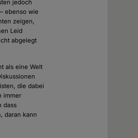
sten jedoch
 – ebenso wie
nten zeigen,
hen Leid
cht abgelegt
t als eine Welt
Diskussionen
isten, die dabei
ch immer
n dass
n, daran kann