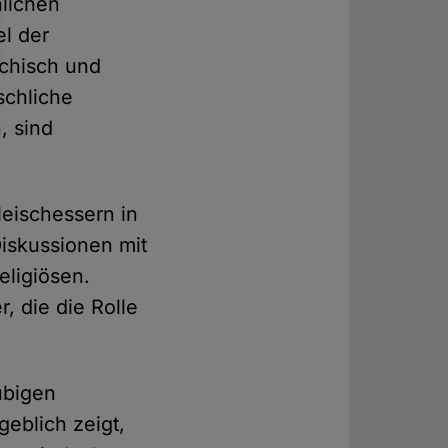
lichen
el der
ychisch und
schliche
, sind
leischessern in
iskussionen mit
eligiösen.
r, die die Rolle
ubigen
eblich zeigt,