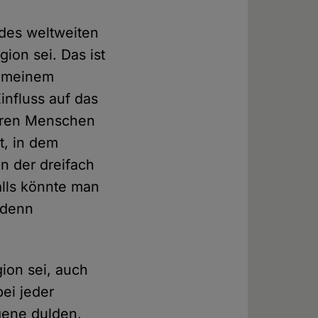
des weltweiten
ion sei. Das ist
gemeinem
influss auf das
reren Menschen
t, in dem
 der dreifach
falls könnte man
 denn
ion sei, auch
ei jeder
gene dulden,