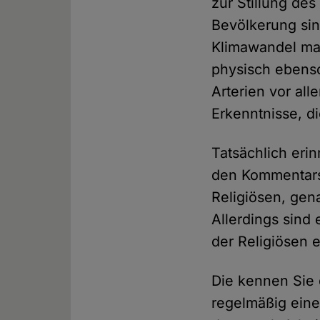
zur Stillung d
Bevölkerung sin
Klimawandel mas
physisch ebens
Arterien vor all
Erkenntnisse, d
Tatsächlich eri
den Kommentarsp
Religiösen, gen
Allerdings sind 
der Religiösen 
Die kennen Sie 
regelmäßig eine