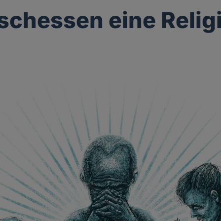
eischessen eine Relig
g