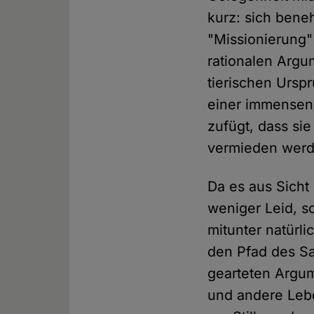
kurz: sich bene
"Missionierung" 
rationalen Argu
tierischen Ursp
einer immensen
zufügt, dass si
vermieden werd
Da es aus Sicht
weniger Leid, s
mitunter natürli
den Pfad des Sa
gearteten Argum
und andere Lebe