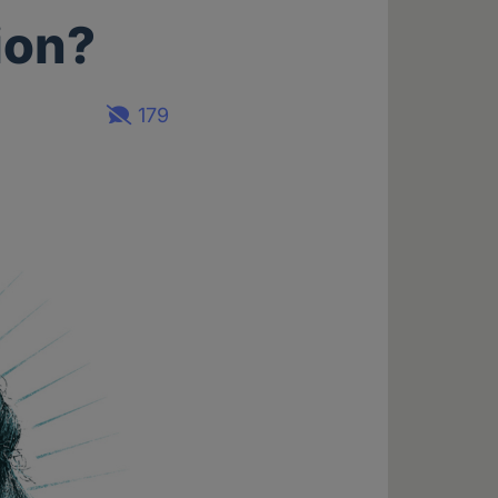
ion?
179