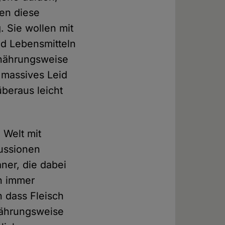
en diese
. Sie wollen mit
nd Lebensmitteln
rnährungsweise
 massives Leid
beraus leicht
 Welt mit
kussionen
aner, die dabei
ch immer
 dass Fleisch
rnährungsweise