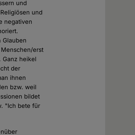
ssern und
 Religiösen und
ie negativen
oriert.
n Glauben
n Menschen/erst
 Ganz heikel
cht der
man ihnen
len bzw. weil
ssionen bildet
. "Ich bete für
enüber