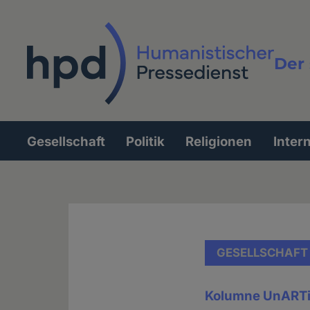
Direkt
zum
Inhalt
Der 
Vollt
Gesellschaft
Politik
Religionen
Inter
Hauptnavigation
GESELLSCHAFT
Kolumne UnART