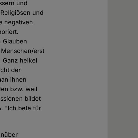
ssern und
 Religiösen und
ie negativen
oriert.
n Glauben
n Menschen/erst
 Ganz heikel
cht der
man ihnen
len bzw. weil
ssionen bildet
. "Ich bete für
enüber