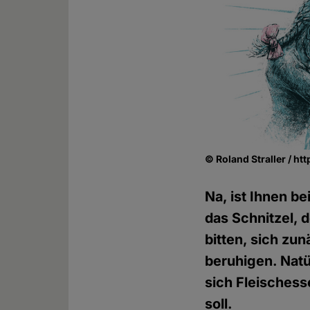
© Roland Straller / ht
Na, ist Ihnen b
das Schnitzel, 
bitten, sich z
beruhigen. Natü
sich Fleischess
soll.