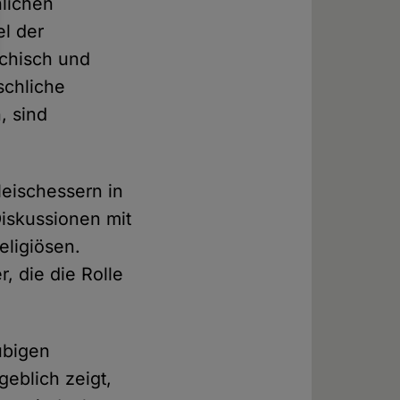
lichen
el der
ychisch und
schliche
, sind
leischessern in
iskussionen mit
eligiösen.
r, die die Rolle
ubigen
eblich zeigt,