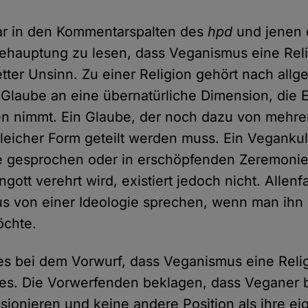
 war in den Kommentarspalten des
hpd
und jenen 
Behauptung zu lesen, dass Veganismus eine Relig
etter Unsinn. Zu einer Religion gehört nach all
 Glaube an eine übernatürliche Dimension, die E
ben nimmt. Ein Glaube, der noch dazu von meh
leicher Form geteilt werden muss. Ein Vegankul
gesprochen oder in erschöpfenden Zeremonien
gott verehrt wird, existiert jedoch nicht. Allen
s von einer Ideologie sprechen, wenn man ihn
öchte.
 es bei dem Vorwurf, dass Veganismus eine Relig
s. Die Vorwerfenden beklagen, dass Veganer b
sionieren und keine andere Position als ihre ei