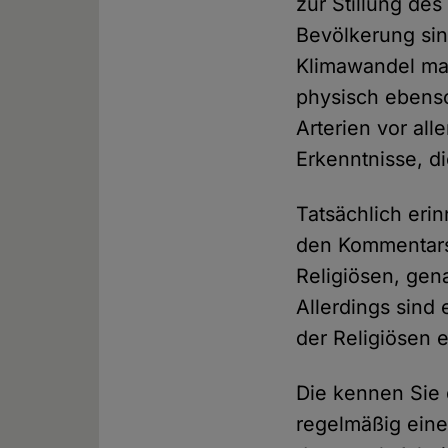
zur Stillung d
Bevölkerung sin
Klimawandel mas
physisch ebens
Arterien vor all
Erkenntnisse, d
Tatsächlich eri
den Kommentarsp
Religiösen, gen
Allerdings sind 
der Religiösen 
Die kennen Sie 
regelmäßig eine