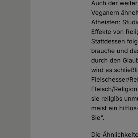
Auch der weite
Veganern ähnelt
Atheisten: Stud
Effekte von Reli
Stattdessen fol
brauche und das
durch den Glau
wird es schließ
Fleischesser/Re
Fleisch/Religion
sie religiös un
meist ein hilflo
Sie".
Die Ähnlichkei