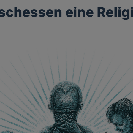
eischessen eine Relig
g