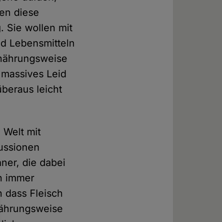
en diese
. Sie wollen mit
nd Lebensmitteln
rnährungsweise
 massives Leid
beraus leicht
 Welt mit
kussionen
aner, die dabei
ch immer
 dass Fleisch
rnährungsweise