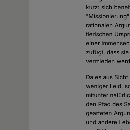
kurz: sich bene
"Missionierung" 
rationalen Argu
tierischen Ursp
einer immensen
zufügt, dass si
vermieden werd
Da es aus Sicht
weniger Leid, s
mitunter natürli
den Pfad des Sa
gearteten Argum
und andere Lebe