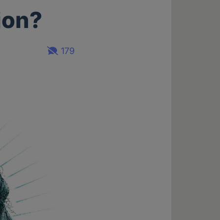
ion?
179