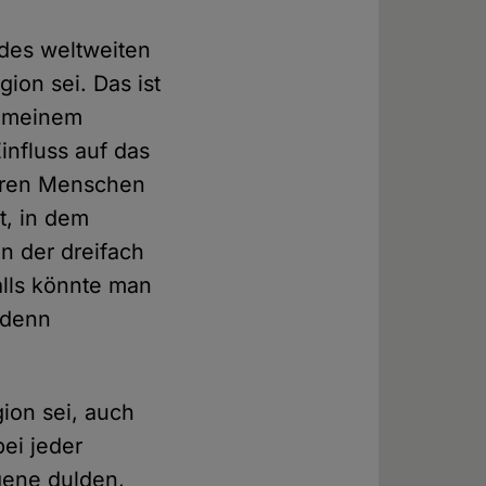
des weltweiten
ion sei. Das ist
gemeinem
influss auf das
reren Menschen
t, in dem
 der dreifach
falls könnte man
 denn
ion sei, auch
ei jeder
gene dulden,