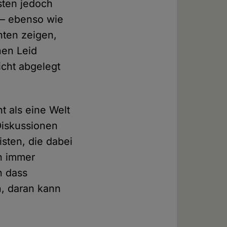
sten jedoch
 – ebenso wie
nten zeigen,
hen Leid
cht abgelegt
t als eine Welt
Diskussionen
isten, die dabei
ch immer
n dass
n, daran kann