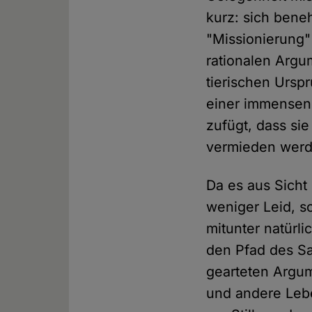
kurz: sich bene
"Missionierung" 
rationalen Argu
tierischen Ursp
einer immensen
zufügt, dass si
vermieden werd
Da es aus Sicht
weniger Leid, s
mitunter natürli
den Pfad des Sa
gearteten Argum
und andere Lebe