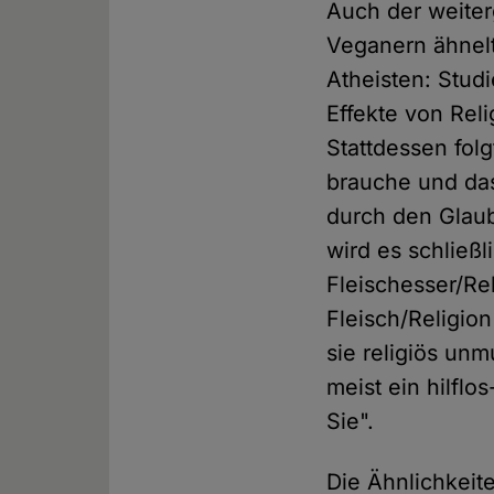
Auch der weite
Veganern ähnelt
Atheisten: Stud
Effekte von Reli
Stattdessen fol
brauche und das
durch den Glau
wird es schließ
Fleischesser/Re
Fleisch/Religion
sie religiös un
meist ein hilflo
Sie".
Die Ähnlichkei