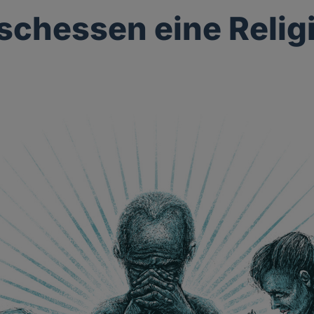
eischessen eine Relig
g