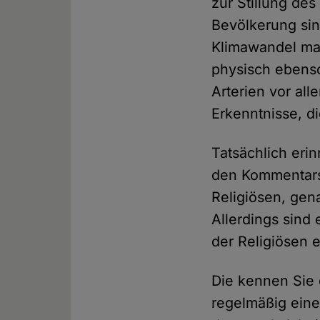
zur Stillung d
Bevölkerung sin
Klimawandel mas
physisch ebens
Arterien vor all
Erkenntnisse, d
Tatsächlich eri
den Kommentarsp
Religiösen, gen
Allerdings sind 
der Religiösen 
Die kennen Sie 
regelmäßig eine