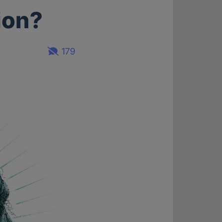
ion?
179