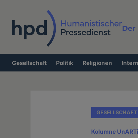
Direkt
zum
Inhalt
Der 
Vollt
Gesellschaft
Politik
Religionen
Inter
Hauptnavigation
GESELLSCHAFT
Kolumne UnART