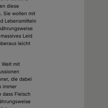
en diese
. Sie wollen mit
nd Lebensmitteln
rnährungsweise
 massives Leid
beraus leicht
 Welt mit
kussionen
aner, die dabei
ch immer
 dass Fleisch
rnährungsweise