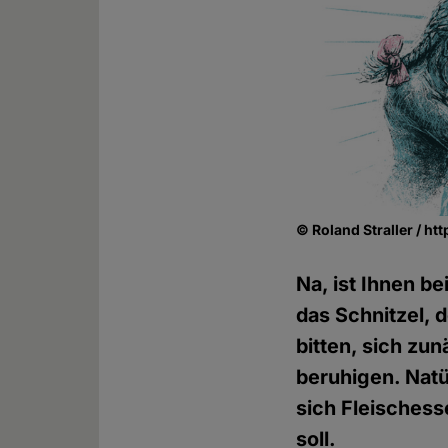
© Roland Straller / ht
Na, ist Ihnen b
das Schnitzel, 
bitten, sich z
beruhigen. Natü
sich Fleischess
soll.