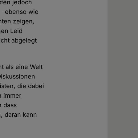
sten jedoch
 – ebenso wie
nten zeigen,
hen Leid
cht abgelegt
t als eine Welt
Diskussionen
isten, die dabei
ch immer
n dass
n, daran kann