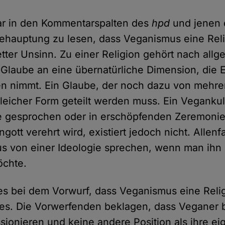
 war in den Kommentarspalten des
hpd
und jenen 
Behauptung zu lesen, dass Veganismus eine Relig
etter Unsinn. Zu einer Religion gehört nach all
 Glaube an eine übernatürliche Dimension, die E
ben nimmt. Ein Glaube, der noch dazu von meh
leicher Form geteilt werden muss. Ein Vegankul
gesprochen oder in erschöpfenden Zeremonien
gott verehrt wird, existiert jedoch nicht. Allen
s von einer Ideologie sprechen, wenn man ihn
öchte.
 es bei dem Vorwurf, dass Veganismus eine Relig
s. Die Vorwerfenden beklagen, dass Veganer b
sionieren und keine andere Position als ihre ei