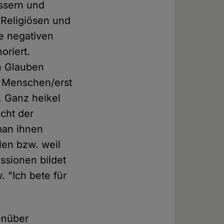
ssern und
 Religiösen und
ie negativen
oriert.
n Glauben
n Menschen/erst
 Ganz heikel
cht der
man ihnen
len bzw. weil
ssionen bildet
. "Ich bete für
enüber