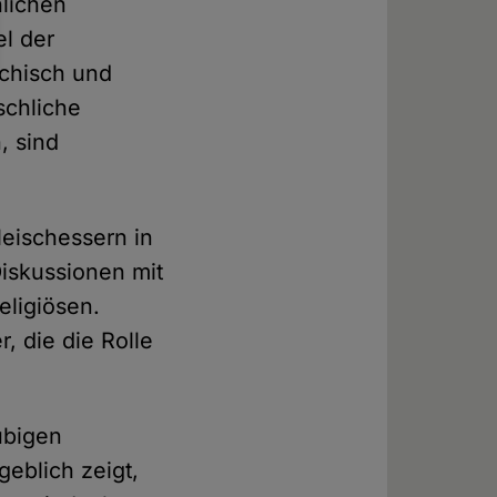
lichen
el der
ychisch und
schliche
, sind
leischessern in
iskussionen mit
eligiösen.
r, die die Rolle
ubigen
eblich zeigt,