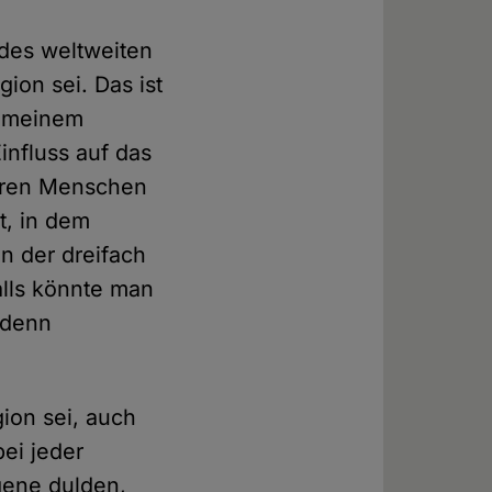
des weltweiten
ion sei. Das ist
gemeinem
influss auf das
reren Menschen
t, in dem
 der dreifach
falls könnte man
 denn
ion sei, auch
ei jeder
gene dulden,