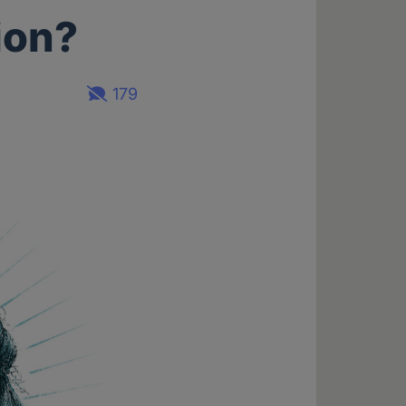
ion?
179