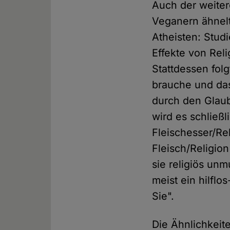
Auch der weite
Veganern ähnelt
Atheisten: Stud
Effekte von Reli
Stattdessen fol
brauche und das
durch den Glau
wird es schließ
Fleischesser/Re
Fleisch/Religion
sie religiös un
meist ein hilflo
Sie".
Die Ähnlichkei