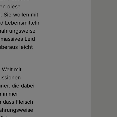
en diese
. Sie wollen mit
nd Lebensmitteln
rnährungsweise
 massives Leid
beraus leicht
 Welt mit
kussionen
aner, die dabei
ch immer
 dass Fleisch
rnährungsweise