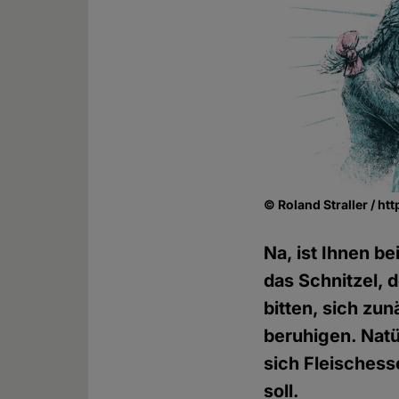
© Roland Straller / ht
Na, ist Ihnen b
das Schnitzel, 
bitten, sich z
beruhigen. Natü
sich Fleischess
soll.