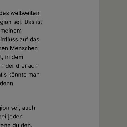
des weltweiten
ion sei. Das ist
gemeinem
influss auf das
reren Menschen
t, in dem
 der dreifach
falls könnte man
 denn
ion sei, auch
ei jeder
gene dulden,