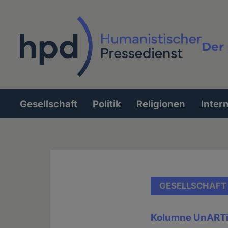
Direkt
zum
Inhalt
Der 
Vollt
Gesellschaft
Politik
Religionen
Inter
Hauptnavigation
GESELLSCHAFT
Kolumne UnART