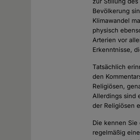
zur Stillung d
Bevölkerung sin
Klimawandel mas
physisch ebens
Arterien vor all
Erkenntnisse, d
Tatsächlich eri
den Kommentarsp
Religiösen, gen
Allerdings sind 
der Religiösen 
Die kennen Sie 
regelmäßig eine