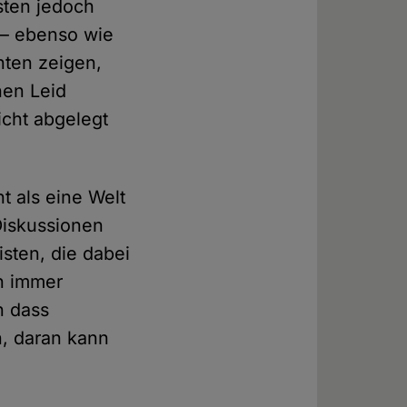
sten jedoch
 – ebenso wie
nten zeigen,
hen Leid
cht abgelegt
t als eine Welt
Diskussionen
isten, die dabei
ch immer
n dass
n, daran kann