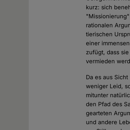
kurz: sich bene
"Missionierung" 
rationalen Argu
tierischen Ursp
einer immensen
zufügt, dass si
vermieden werd
Da es aus Sicht
weniger Leid, s
mitunter natürli
den Pfad des Sa
gearteten Argum
und andere Lebe