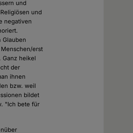
ssern und
 Religiösen und
ie negativen
oriert.
n Glauben
n Menschen/erst
 Ganz heikel
cht der
man ihnen
len bzw. weil
ssionen bildet
. "Ich bete für
enüber