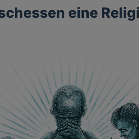
eischessen eine Relig
g