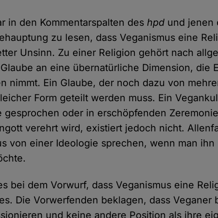
 war in den Kommentarspalten des
hpd
und jenen 
Behauptung zu lesen, dass Veganismus eine Relig
etter Unsinn. Zu einer Religion gehört nach all
 Glaube an eine übernatürliche Dimension, die E
ben nimmt. Ein Glaube, der noch dazu von meh
leicher Form geteilt werden muss. Ein Vegankul
gesprochen oder in erschöpfenden Zeremonien
gott verehrt wird, existiert jedoch nicht. Allen
s von einer Ideologie sprechen, wenn man ihn
öchte.
 es bei dem Vorwurf, dass Veganismus eine Relig
s. Die Vorwerfenden beklagen, dass Veganer b
sionieren und keine andere Position als ihre ei