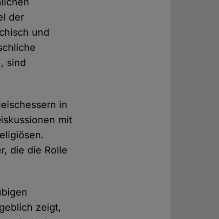
lichen
el der
ychisch und
schliche
, sind
leischessern in
iskussionen mit
eligiösen.
r, die die Rolle
ubigen
eblich zeigt,