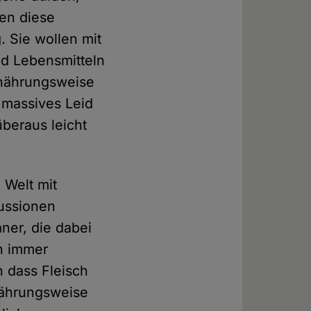
en diese
. Sie wollen mit
nd Lebensmitteln
rnährungsweise
 massives Leid
beraus leicht
 Welt mit
kussionen
aner, die dabei
ch immer
 dass Fleisch
rnährungsweise