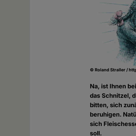
© Roland Straller / ht
Na, ist Ihnen b
das Schnitzel, 
bitten, sich z
beruhigen. Natü
sich Fleischess
soll.