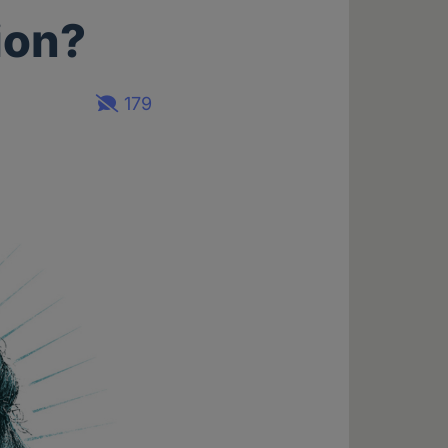
ion?
179