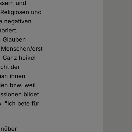
ssern und
 Religiösen und
ie negativen
oriert.
n Glauben
n Menschen/erst
 Ganz heikel
cht der
man ihnen
len bzw. weil
ssionen bildet
. "Ich bete für
enüber