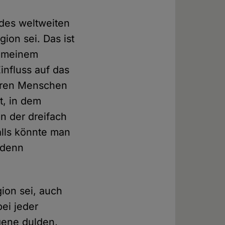
des weltweiten
ion sei. Das ist
gemeinem
influss auf das
reren Menschen
t, in dem
 der dreifach
falls könnte man
 denn
ion sei, auch
ei jeder
gene dulden,