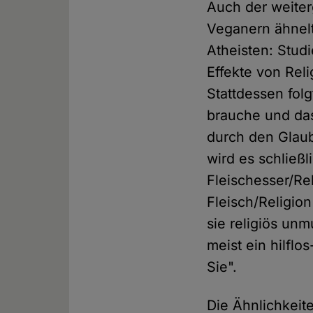
Auch der weite
Veganern ähnelt
Atheisten: Stud
Effekte von Reli
Stattdessen fol
brauche und das
durch den Glau
wird es schließ
Fleischesser/Re
Fleisch/Religion
sie religiös un
meist ein hilflo
Sie".
Die Ähnlichkei