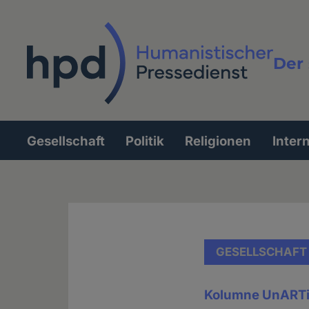
Direkt
zum
Inhalt
Der 
Vollt
Gesellschaft
Politik
Religionen
Inter
Hauptnavigation
GESELLSCHAFT
Kolumne UnART