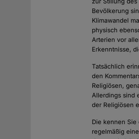
zur Stillung d
Bevölkerung sin
Klimawandel mas
physisch ebens
Arterien vor all
Erkenntnisse, d
Tatsächlich eri
den Kommentarsp
Religiösen, gen
Allerdings sind 
der Religiösen 
Die kennen Sie 
regelmäßig eine