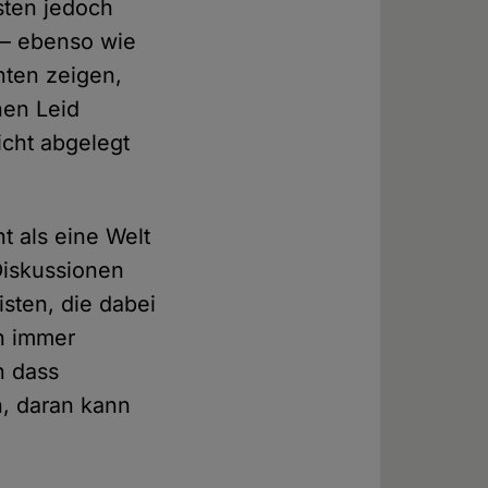
sten jedoch
 – ebenso wie
nten zeigen,
hen Leid
cht abgelegt
t als eine Welt
Diskussionen
isten, die dabei
ch immer
n dass
n, daran kann