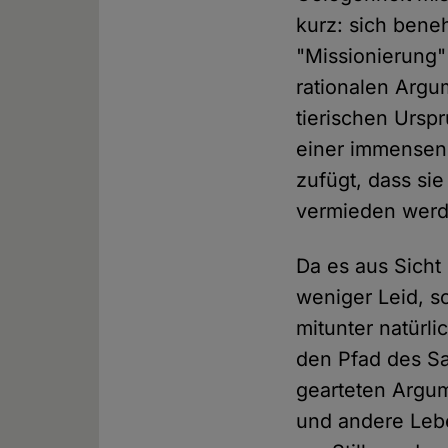
kurz: sich bene
"Missionierung" 
rationalen Argu
tierischen Ursp
einer immensen
zufügt, dass si
vermieden werd
Da es aus Sicht
weniger Leid, s
mitunter natürli
den Pfad des Sa
gearteten Argum
und andere Lebe