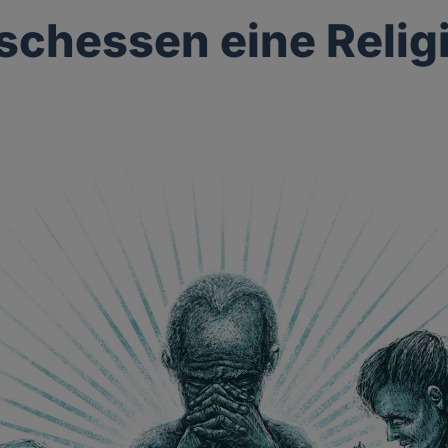
eischessen eine Relig
g