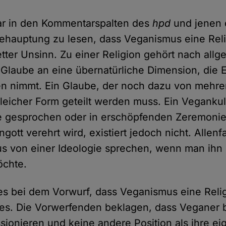
 war in den Kommentarspalten des
hpd
und jenen 
Behauptung zu lesen, dass Veganismus eine Relig
etter Unsinn. Zu einer Religion gehört nach all
 Glaube an eine übernatürliche Dimension, die E
ben nimmt. Ein Glaube, der noch dazu von meh
leicher Form geteilt werden muss. Ein Vegankul
gesprochen oder in erschöpfenden Zeremonien
gott verehrt wird, existiert jedoch nicht. Allen
s von einer Ideologie sprechen, wenn man ihn
öchte.
 es bei dem Vorwurf, dass Veganismus eine Relig
s. Die Vorwerfenden beklagen, dass Veganer b
sionieren und keine andere Position als ihre ei