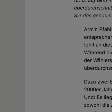
(u. a. auf dem I
überdurchschnitt
Sie das genauer
Armin Pfahl
entsprechen
fehlt an di
Während die
der Wählers
überdurchsc
Dazu zwei 
2000er Jah
Und: Es lie
sowohl die 