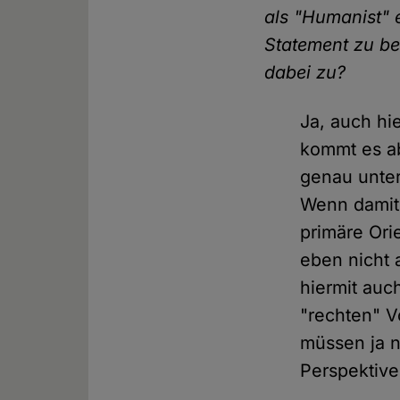
als "Humanist" e
Statement zu be
dabei zu?
Ja, auch hi
kommt es a
genau unter
Wenn damit 
primäre Or
eben nicht 
hiermit auc
"rechten" 
müssen ja n
Perspektive