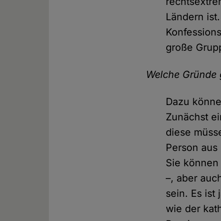
rechtsextre
Ländern ist
Konfessions
große Grup
Welche Gründe 
Dazu könne
Zunächst ei
diese müss
Person aus 
Sie können 
–, aber auch
sein. Es is
wie der kat