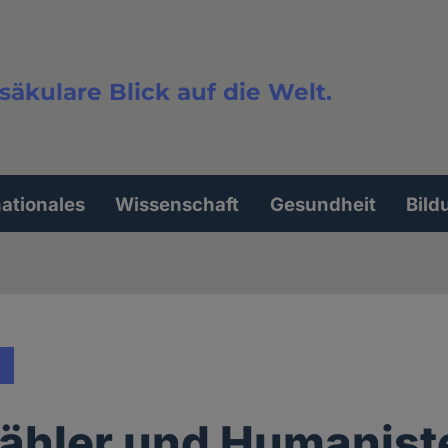
säkulare Blick auf die Welt.
extsuche
nationales
Wissenschaft
Gesundheit
Bild
ähler und Humanist