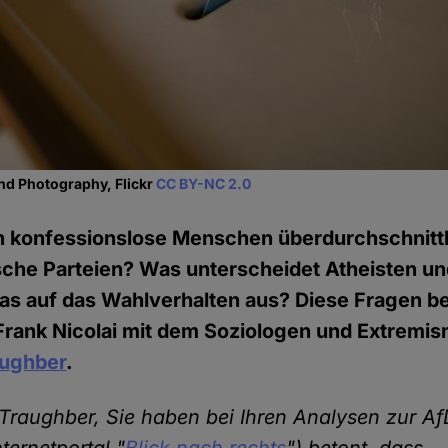
nd Photography, Flickr
CC BY-NC 2.0
 konfessionslose Menschen überdurchschnittl
ische Parteien? Was unterscheidet Atheisten u
das auf das Wahlverhalten aus? Diese Fragen 
Frank Nicolai mit dem Soziologen und Extremi
aughber
.
-Traughber, Sie haben bei Ihren Analysen zur A