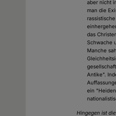
aber nicht i
man die Exi
rassistisch
einhergehen
das Christe
Schwache un
Manche sah
Gleichheitsi
gesellschaf
Antike". In
Auffassunge
ein "Heiden
nationalist
Hingegen ist di