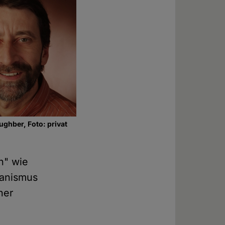
ughber, Foto: privat
n" wie
manismus
her