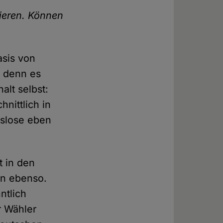
tieren. Können
asis von
, denn es
alt selbst:
nittlich in
nslose eben
 in den
n ebenso.
ntlich
r Wähler