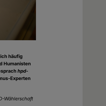
ich häufig
nd Humanisten
besprach
hpd
-
smus-Experten
fD-Wählerschaft