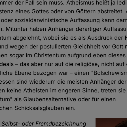
mmer der Fall sein muss. Atheismus heißt ja ledi
stenz eines Gottes oder von Göttern abstreitet.
e oder sozialdarwinistische Auffassung kann dam
. Mitunter haben Anhänger derartiger Auffass
ntum abgelehnt, wobei sie es als Ausdruck der H
d wegen der postulierten Gleichheit vor Gott 
en sogar im Christentum aufgrund eben dieses
deals – das aber nur auf die religiöse, nicht auf 
tliche Ebene bezogen war – einen "Bolschewis
dessen sind wiederum die meisten Anhänger dera
n keine Atheisten im engeren Sinne, treten sie
tum" als Glaubensalternative oder für einen
ischen Schicksalsglauben ein.
e Selbst- oder Fremdbezeichnung