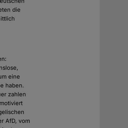
deutschen
eten die
ttlich
en:
nslose,
um eine
de haben.
uer zahlen
motiviert
ngelischen
er AfD, vom