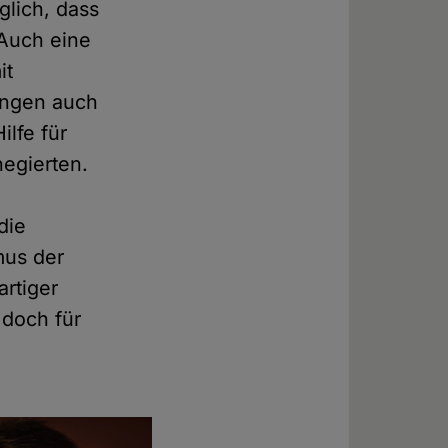
glich, dass
 Auch eine
it
ungen auch
ilfe für
negierten.
die
mus der
rtiger
 doch für