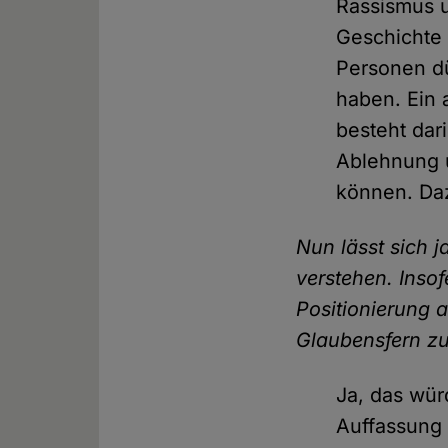
Rassismus 
Geschichte 
Personen dü
haben. Ein 
besteht dar
Ablehnung u
können. Daz
Nun lässt sich j
verstehen. Insof
Positionierung a
Glaubensfern zu
Ja, das wür
Auffassung 