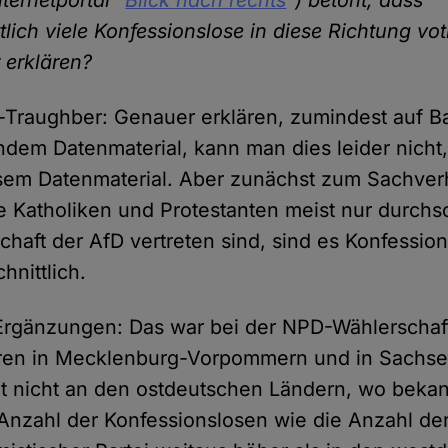
nternetportal "
Blick nach rechts
") betont, dass
lich viele Konfessionslose in diese Richtung vo
 erklären?
-Traughber: Genauer erklären, zumindest auf B
dem Datenmaterial, kann man dies leider nicht
esem Datenmaterial. Aber zunächst zum Sachverh
 Katholiken und Protestanten meist nur durchsch
chaft der AfD vertreten sind, sind es Konfessio
hnittlich.
Ergänzungen: Das war bei der NPD-Wählerschaft
ren in Mecklenburg-Vorpommern und in Sachse
gt nicht an den ostdeutschen Ländern, wo bekan
Anzahl der Konfessionslosen wie die Anzahl de