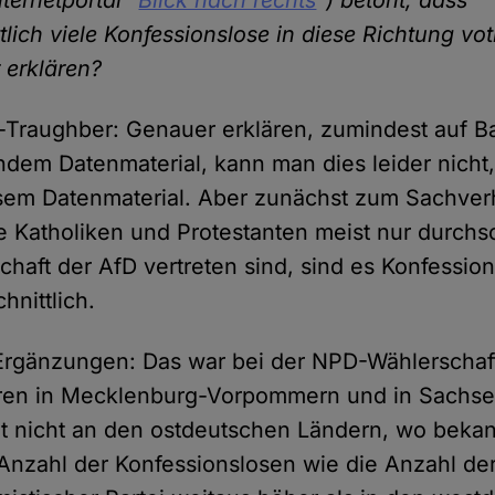
nternetportal "
Blick nach rechts
") betont, dass
lich viele Konfessionslose in diese Richtung vo
 erklären?
-Traughber: Genauer erklären, zumindest auf B
dem Datenmaterial, kann man dies leider nicht
esem Datenmaterial. Aber zunächst zum Sachverh
 Katholiken und Protestanten meist nur durchsch
chaft der AfD vertreten sind, sind es Konfessio
hnittlich.
Ergänzungen: Das war bei der NPD-Wählerschaft
ren in Mecklenburg-Vorpommern und in Sachse
gt nicht an den ostdeutschen Ländern, wo bekan
Anzahl der Konfessionslosen wie die Anzahl de