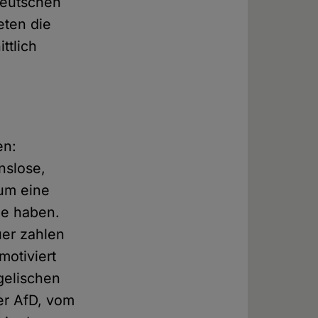
deutschen
eten die
ttlich
en:
nslose,
um eine
de haben.
uer zahlen
motiviert
ngelischen
er AfD, vom