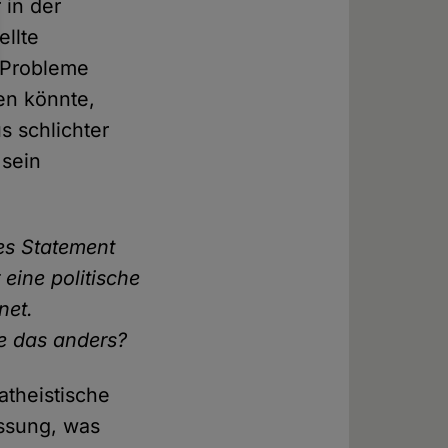
 in der
ellte
e Probleme
len könnte,
s schlichter
 sein
hes Statement
 eine politische
net.
ie das anders?
atheistische
assung, was