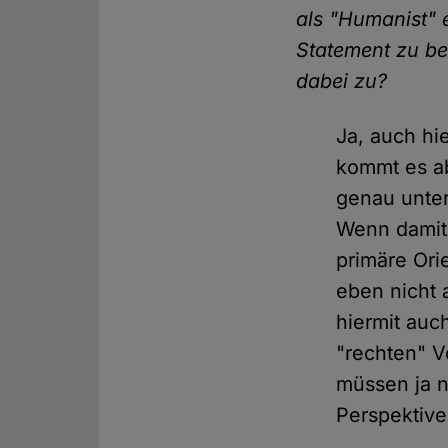
als "Humanist" e
Statement zu be
dabei zu?
Ja, auch hi
kommt es a
genau unter
Wenn damit 
primäre Or
eben nicht 
hiermit auc
"rechten" 
müssen ja n
Perspektive