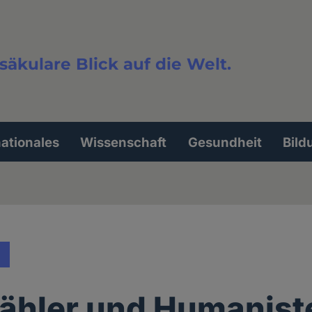
säkulare Blick auf die Welt.
extsuche
nationales
Wissenschaft
Gesundheit
Bild
ähler und Humanist