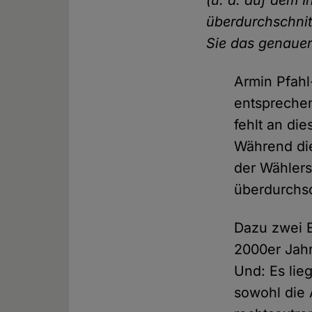
(u. a. auf dem I
überdurchschnitt
Sie das genauer
Armin Pfahl
entsprechen
fehlt an di
Während die
der Wählers
überdurchsc
Dazu zwei 
2000er Jah
Und: Es lie
sowohl die 