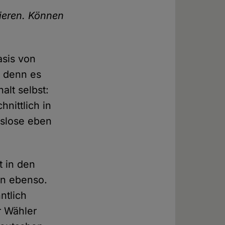
tieren. Können
asis von
, denn es
alt selbst:
nittlich in
nslose eben
 in den
n ebenso.
ntlich
r Wähler