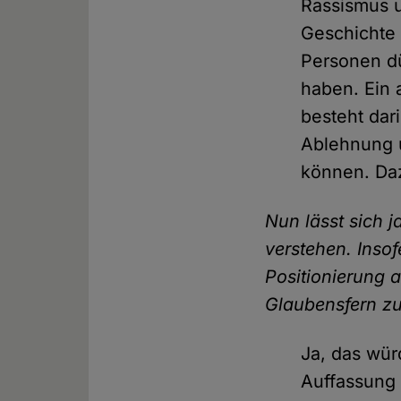
Rassismus 
Geschichte 
Personen dü
haben. Ein 
besteht dar
Ablehnung u
können. Daz
Nun lässt sich j
verstehen. Insof
Positionierung a
Glaubensfern zu
Ja, das wür
Auffassung 