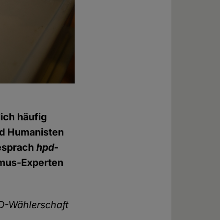
ich häufig
nd Humanisten
besprach
hpd
-
smus-Experten
fD-Wählerschaft