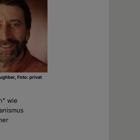
ughber, Foto: privat
n" wie
manismus
her