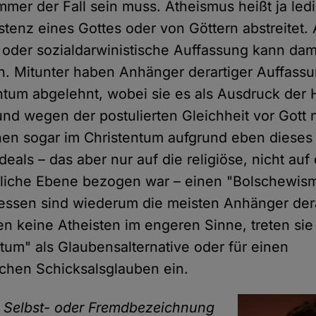
mmer der Fall sein muss. Atheismus heißt ja ledi
stenz eines Gottes oder von Göttern abstreitet.
e oder sozialdarwinistische Auffassung kann dam
. Mitunter haben Anhänger derartiger Auffass
ntum abgelehnt, wobei sie es als Ausdruck der H
d wegen der postulierten Gleichheit vor Gott 
en sogar im Christentum aufgrund eben dieses
deals – das aber nur auf die religiöse, nicht auf 
tliche Ebene bezogen war – einen "Bolschewis
dessen sind wiederum die meisten Anhänger dera
n keine Atheisten im engeren Sinne, treten sie
tum" als Glaubensalternative oder für einen
ischen Schicksalsglauben ein.
e Selbst- oder Fremdbezeichnung