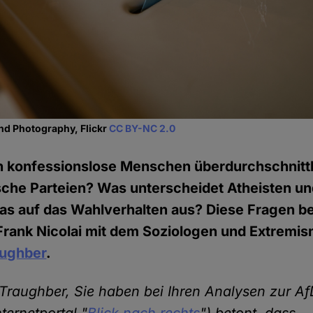
nd Photography, Flickr
CC BY-NC 2.0
 konfessionslose Menschen überdurchschnittl
ische Parteien? Was unterscheidet Atheisten u
das auf das Wahlverhalten aus? Diese Fragen 
Frank Nicolai mit dem Soziologen und Extremi
aughber
.
-Traughber, Sie haben bei Ihren Analysen zur A