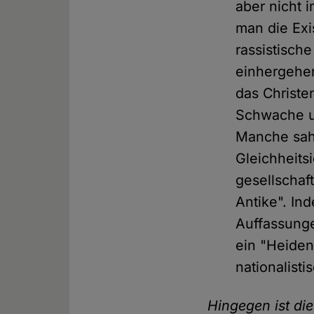
aber nicht i
man die Exi
rassistisch
einhergehen
das Christe
Schwache un
Manche sah
Gleichheitsi
gesellschaf
Antike". In
Auffassunge
ein "Heiden
nationalist
Hingegen ist di