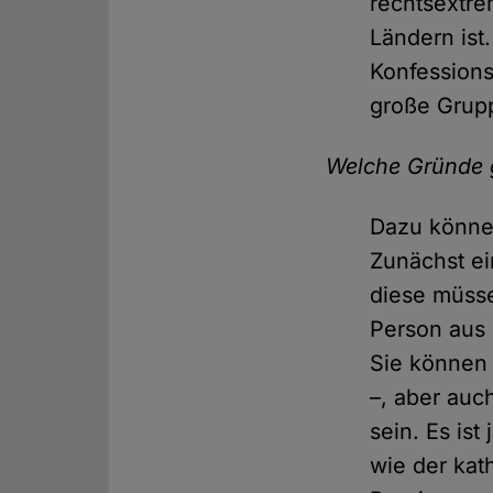
rechtsextre
Ländern ist
Konfessions
große Grup
Welche Gründe 
Dazu könne
Zunächst ei
diese müss
Person aus 
Sie können 
–, aber auch
sein. Es is
wie der kat