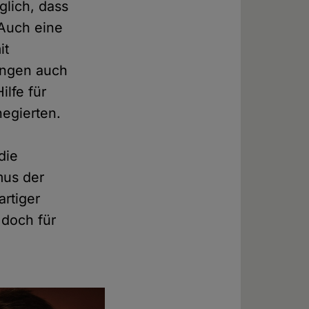
glich, dass
 Auch eine
it
ungen auch
ilfe für
negierten.
die
mus der
rtiger
 doch für