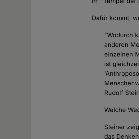
im "Tempel der I
Dafür kommt, wa
"Wodurch k
anderen Men
einzelnen M
ist gleichz
'Anthroposo
Menschenwes
Rudolf Stei
Welche Weg
Steiner zeig
das Denken 