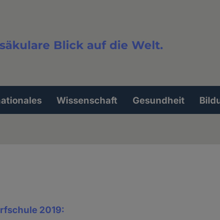
säkulare Blick auf die Welt.
extsuche
nationales
Wissenschaft
Gesundheit
Bild
rfschule 2019: