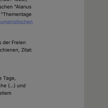
ischen "Alanus
er "Thementage
umanistischen
s der Freien
chienen, Zitat:
e Tage,
äche (…) und
uellem