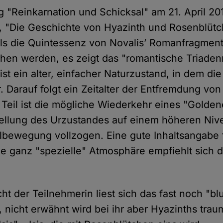
"Reinkarnation und Schicksal" am 21. April 2
, "Die Geschichte von Hyazinth und Rosenblütc
s die Quintessenz von Novalis’ Romanfragment
hen werden, es zeigt das "romantische Triaden
st ein alter, einfacher Naturzustand, in dem di
r. Darauf folgt ein Zeitalter der Entfremdung v
e Teil ist die mögliche Wiederkehr eines "Goldene
ellung des Urzustandes auf einem höheren Nive
albewegung vollzogen. Eine gute Inhaltsangabe f
die ganz "spezielle" Atmosphäre empfiehlt sich 
t der Teilnehmerin liest sich das fast noch "bl
, nicht erwähnt wird bei ihr aber Hyazinths traum