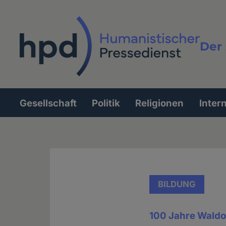
Direkt
zum
Inhalt
Der 
Vollt
Gesellschaft
Politik
Religionen
Inter
Hauptnavigation
BILDUNG
100 Jahre Waldo