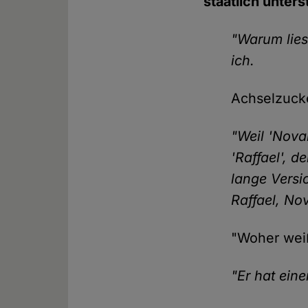
staatlich unter
"Warum lies
ich.
Achselzuck
"Weil 'Nova
'Raffael', d
lange Versi
Raffael, Nov
"Woher weiß
"Er hat eine