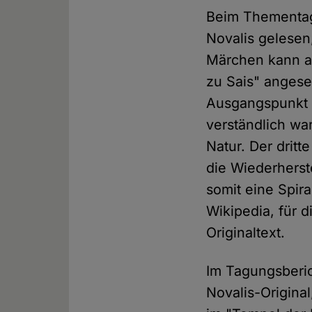
Beim Thementag 
Novalis gelesen
Märchen kann al
zu Sais" angese
Ausgangspunkt i
verständlich wa
Natur. Der dritt
die Wiederherst
somit eine Spir
Wikipedia, für 
Originaltext.
Im Tagungsberich
Novalis-Original