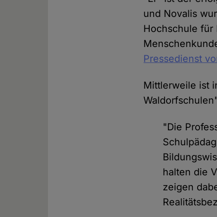
und Novalis wur
Hochschule für 
Menschenkunde",
Pressedienst vor
Mittlerweile ist 
Waldorfschulen"
"Die Profess
Schulpädago
Bildungswis
halten die 
zeigen dabe
Realitätsbe