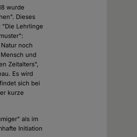
018 wurde
hen". Dieses
 "Die Lehrlinge
muster":
e Natur noch
on Mensch und
n Zeitalters",
au. Es wird
indet sich bei
der kurze
umiger" als im
hafte Initiation