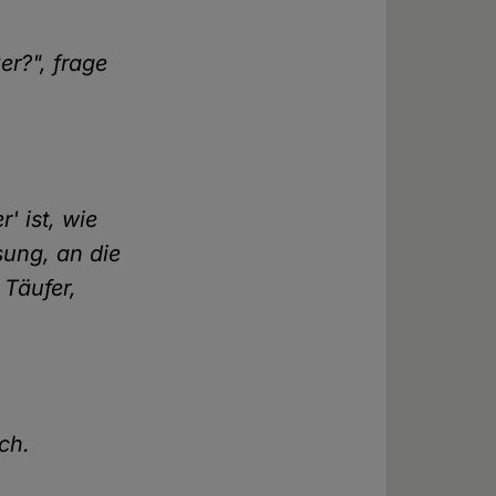
r?", frage
' ist, wie
ssung, an die
 Täufer,
ich.