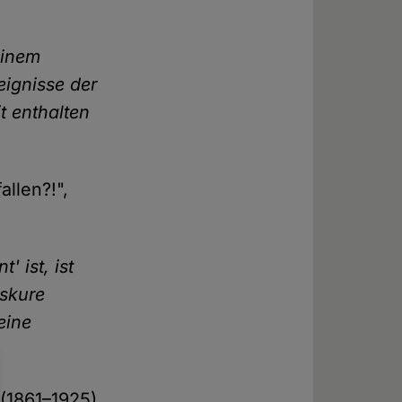
einem
eignisse der
t enthalten
llen?!",
 ist, ist
bskure
eine
 (1861–1925),