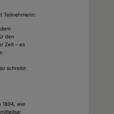
t Teilnehmerin:
t dem
ür den
r Zeit – es
e:
so schreibt
.
n 1894, wie
mittelbar