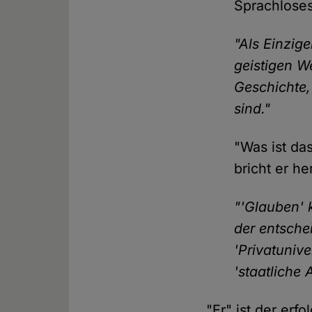
Sprachlose
"Als Einzig
geistigen We
Geschichte,
sind."
"Was ist da
bricht er he
"'Glauben' k
der entsche
'Privatunive
'staatliche
"Er" ist der erf