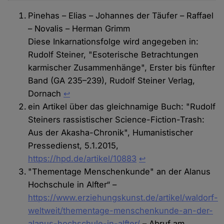
Pinehas – Elias – Johannes der Täufer – Raffael
– Novalis – Herman Grimm
Diese Inkarnationsfolge wird angegeben in:
Rudolf Steiner, "Esoterische Betrachtungen
karmischer Zusammenhänge", Erster bis fünfter
Band (GA 235–239), Rudolf Steiner Verlag,
Dornach
↩
ein Artikel über das gleichnamige Buch: "Rudolf
Steiners rassistischer Science-Fiction-Trash:
Aus der Akasha-Chronik", Humanistischer
Pressedienst, 5.1.2015,
https://hpd.de/artikel/10883
↩︎
"Thementage Menschenkunde" an der Alanus
Hochschule in Alfter“ –
https://www.erziehungskunst.de/artikel/waldorf-
weltweit/thementage-menschenkunde-an-der-
alanus-hochschule-in-alfter/
– Abruf am