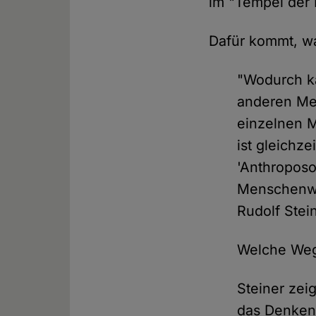
im "Tempel der I
Dafür kommt, wa
"Wodurch k
anderen Men
einzelnen M
ist gleichz
'Anthroposo
Menschenwes
Rudolf Stei
Welche Weg
Steiner zeig
das Denken 