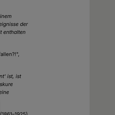
einem
eignisse der
t enthalten
llen?!",
 ist, ist
bskure
eine
 (1861–1925),