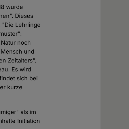
018 wurde
hen". Dieses
 "Die Lehrlinge
muster":
e Natur noch
on Mensch und
n Zeitalters",
au. Es wird
indet sich bei
der kurze
umiger" als im
hafte Initiation