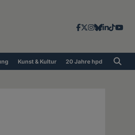
Facebook
X
Instagram
Bluesky
LinkedIn
TikTok
YouT
News-
und
Social
Suche
Su
ung
Kunst & Kultur
20 Jahre hpd
Network