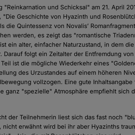
"Reinkarnation und Schicksal" am 21. April 2
, "Die Geschichte von Hyazinth und Rosenblütc
s die Quintessenz von Novalis’ Romanfragment
hen werden, es zeigt das "romantische Triaden
st ein alter, einfacher Naturzustand, in dem di
r. Darauf folgt ein Zeitalter der Entfremdung v
e Teil ist die mögliche Wiederkehr eines "Goldene
ellung des Urzustandes auf einem höheren Nive
albewegung vollzogen. Eine gute Inhaltsangabe f
die ganz "spezielle" Atmosphäre empfiehlt sich 
t der Teilnehmerin liest sich das fast noch "bl
, nicht erwähnt wird bei ihr aber Hyazinths traum