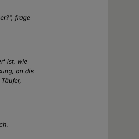
r?", frage
' ist, wie
ssung, an die
 Täufer,
ich.