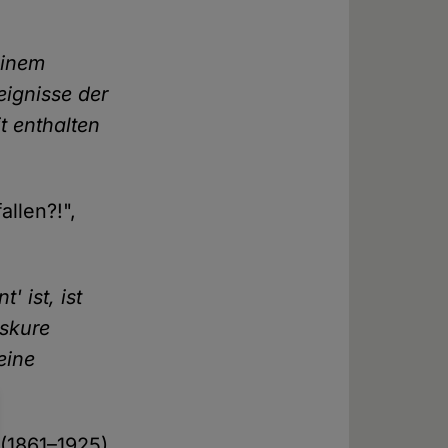
einem
eignisse der
t enthalten
llen?!",
 ist, ist
bskure
eine
 (1861–1925),