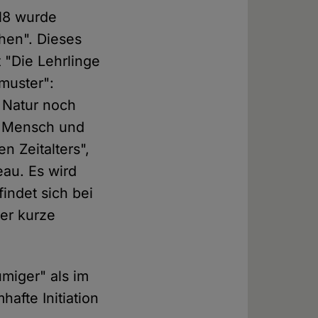
018 wurde
hen". Dieses
 "Die Lehrlinge
muster":
e Natur noch
on Mensch und
n Zeitalters",
au. Es wird
indet sich bei
der kurze
umiger" als im
hafte Initiation