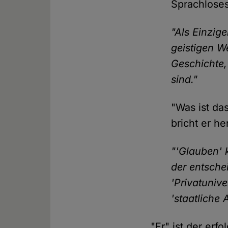
Sprachlose
"Als Einzig
geistigen We
Geschichte,
sind."
"Was ist da
bricht er he
"'Glauben' k
der entsche
'Privatunive
'staatliche
"Er" ist der erf